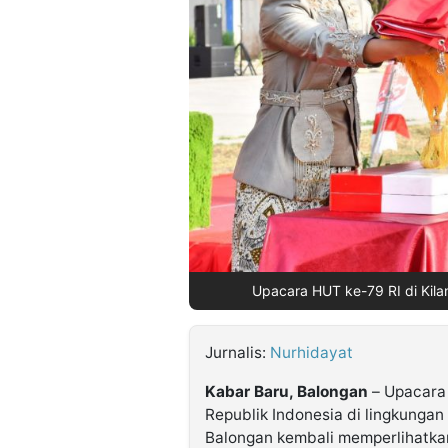
©
Kabarbaru.co
-
2026
PT.
Kabarbaru
Media
Holding
Upacara HUT ke-79 RI di Kila
Jurnalis:
Nurhidayat
Kabar Baru, Balongan
– Upacara 
Republik Indonesia di lingkungan
Balongan kembali memperlihatk