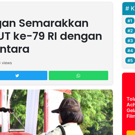
K
ngan Semarakkan
UT ke-79 RI dengan
ntara
3
views
Tol
Ach
Gel
Fil