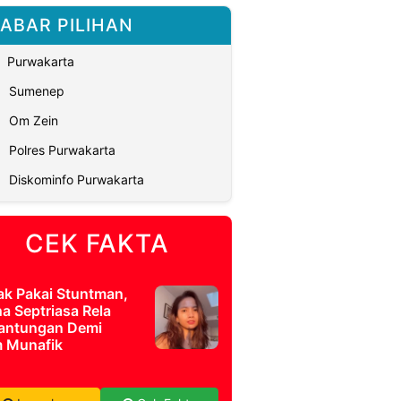
ABAR PILIHAN
Purwakarta
Sumenep
Om Zein
Polres Purwakarta
Diskominfo Purwakarta
CEK FAKTA
ak Pakai Stuntman,
a Septriasa Rela
antungan Demi
m Munafik