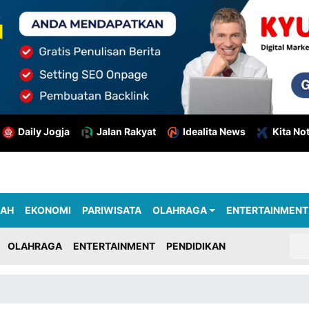
Daily Jogja
Jalan Rakyat
Idealita News
Kita No
RAH
EKONOMI
PARIWISATA
OLAHRAGA
ENTERTAINMENT
OLAHRAGA
ENTERTAINMENT
PENDIDIKAN