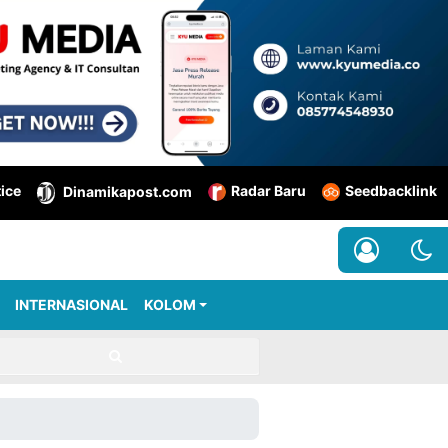
tice
Radar Baru
Seedbacklink
Dinamikapost.com
INTERNASIONAL
KOLOM