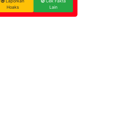
Laporkan
Cek Fakta
Hoaks
Lain