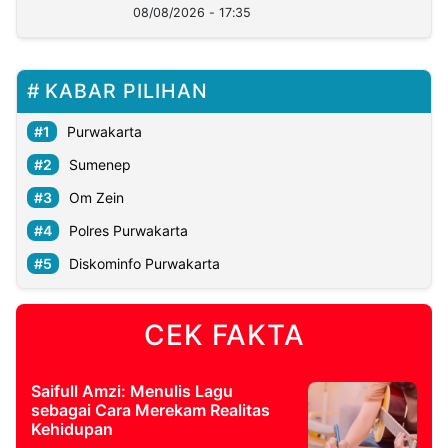
08/08/2026 - 17:35
KABAR PILIHAN
Purwakarta
Sumenep
Om Zein
Polres Purwakarta
Diskominfo Purwakarta
CEK FAKTA
Saifull Amzi: Menulis Lagu
sebagai Cara Merekam Realitas
Kehidupan