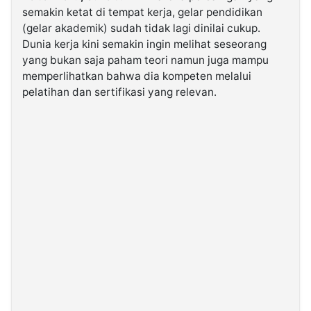
semakin ketat di tempat kerja, gelar pendidikan
(gelar akademik) sudah tidak lagi dinilai cukup.
©
Dunia kerja kini semakin ingin melihat seseorang
Kabarbaru.co
-
yang bukan saja paham teori namun juga mampu
2026
memperlihatkan bahwa dia kompeten melalui
pelatihan dan sertifikasi yang relevan.
PT.
Kabarbaru
Media
Holding