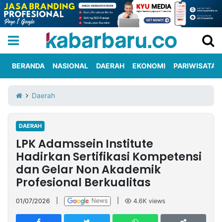
BERANDA
NASIONAL
DAERAH
EKONOMI
PARIWISATA
Informasi
KabarbaruTV
Kirim
Tentang
Daerah
Iklan
Berita
Kami
DAERAH
Berita
LPK Adamssein Institute
Nasional
International
Olahraga
Entertainment
Daerah
Pariwisata
Kuliner
Kolom
Hadirkan Sertifikasi Kompetensi
dan Gelar Non Akademik
Profesional Berkualitas
Network
01/07/2026
|
|
4.6K
views
PT
TREETAN