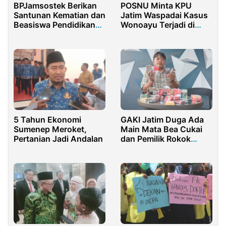
BPJamsostek Berikan
POSNU Minta KPU
Santunan Kematian dan
Jatim Waspadai Kasus
Beasiswa Pendidikan
Wonoayu Terjadi di
Kepada Ahli Waris
Tiga Kecamatan Ini
PPNPN
GAKI Jatim Duga Ada
5 Tahun Ekonomi
Main Mata Bea Cukai
Sumenep Meroket,
dan Pemilik Rokok
Pertanian Jadi Andalan
Ilegal