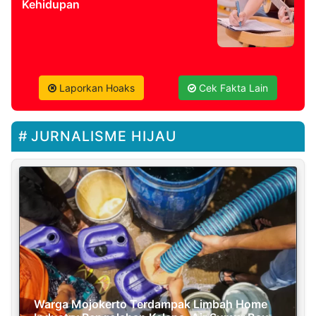
Kehidupan
Laporkan Hoaks
Cek Fakta Lain
JURNALISME HIJAU
Warga Mojokerto Terdampak Limbah Home