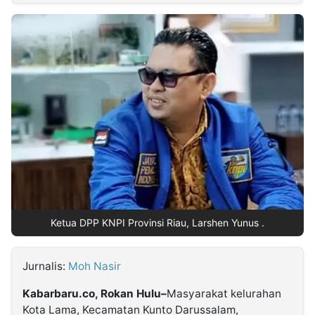
MULTIMEDIA
INDONESIA
Partner
Insight
Suara
Lens
Daily
Jalan
Idealita
Kita
Dinamikapost.com
Radar
Seedbacklink
NTB
Time
IDN
Jogja
Rakyat
News
Notice
Baru
Follow
Kabarbaru
Ketua DPP KNPI Provinsi Riau, Larshen Yunus .
Jurnalis:
Moh Nasir
Kabarbaru.co, Rokan Hulu–
Masyarakat kelurahan
Kota Lama, Kecamatan Kunto Darussalam,