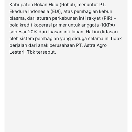
Kabupaten Rokan Hulu (Rohul), menuntut PT.
Ekadura Indonesia (EDI), atas pembagian kebun
©
plasma, dari aturan perkebunan inti rakyat (PIR) –
Kabarbaru.co
-
pola kredit koperasi primer untuk anggota (KKPA)
2026
sebesar 20% dari luasan inti lahan. Hal ini didasari
oleh sistem pembagian yang diduga selama ini tidak
PT.
berjalan dari anak perusahaan PT. Astra Agro
Kabarbaru
Media
Lestari, Tbk tersebut.
Holding