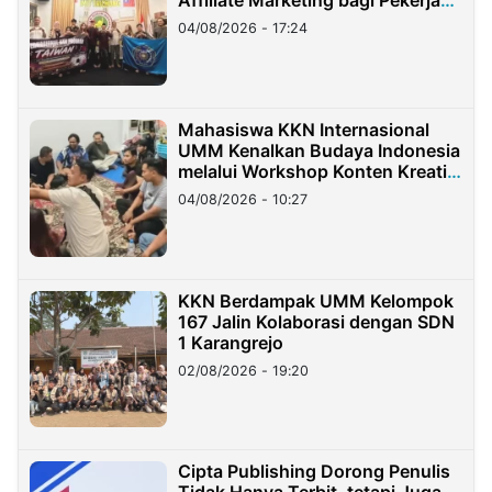
Affiliate Marketing bagi Pekerja
Migran Indonesia di Taiwan
04/08/2026 - 17:24
Mahasiswa KKN Internasional
UMM Kenalkan Budaya Indonesia
melalui Workshop Konten Kreatif
di Taiwan
04/08/2026 - 10:27
KKN Berdampak UMM Kelompok
167 Jalin Kolaborasi dengan SDN
1 Karangrejo
02/08/2026 - 19:20
Cipta Publishing Dorong Penulis