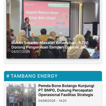
Bukan Sekadar Masalah Kebersihan, AZWI
Dorong Pengelolaan Sampah Organik Jadi
Solusi Krisis Iklim
04/07/2026
TAMBANG ENERGY
Pemda Bone Bolango Kunjungi
PT BNPG, Dukung Percepatan
Operasional Fasilitas Strategis
04/08/2026 - 14:20