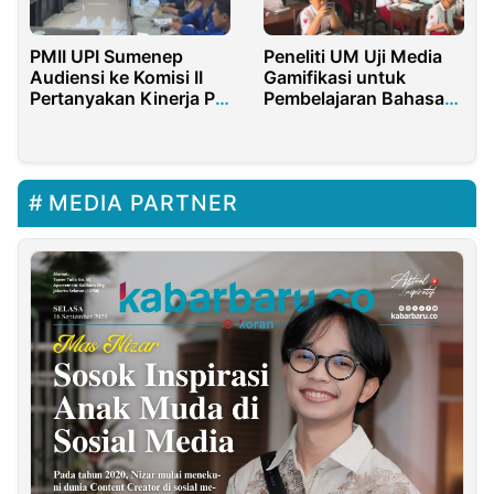
PMII UPI Sumenep
Peneliti UM Uji Media
Audiensi ke Komisi II
Gamifikasi untuk
Pertanyakan Kinerja PI
Pembelajaran Bahasa
KKKS
Arab di MI Miftahul
Huda
MEDIA PARTNER