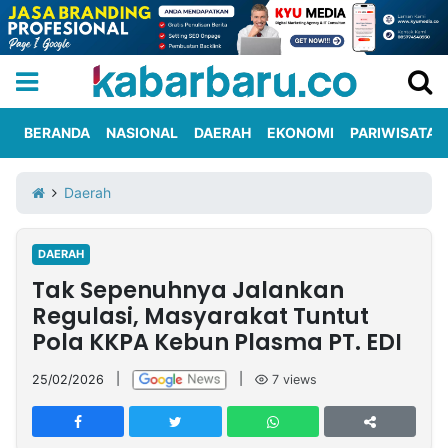
BERANDA
NASIONAL
DAERAH
EKONOMI
PARIWISATA
Informasi
KabarbaruTV
Kirim
Tentang
Daerah
Iklan
Berita
Kami
DAERAH
Berita
Tak Sepenuhnya Jalankan
Nasional
International
Olahraga
Entertainment
Daerah
Pariwisata
Kuliner
Kolom
Regulasi, Masyarakat Tuntut
Pola KKPA Kebun Plasma PT. EDI
Network
25/02/2026
|
|
7
views
PT
TREETAN