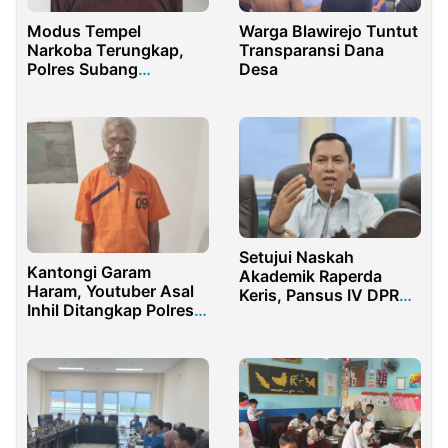
Modus Tempel
Warga Blawirejo Tuntut
Narkoba Terungkap,
Transparansi Dana
Polres Subang
Desa
Amankan Seorang
Pemuda
Setujui Naskah
Kantongi Garam
Akademik Raperda
Haram, Youtuber Asal
Keris, Pansus IV DPRD
Inhil Ditangkap Polres
Sumenep Janji
Inhu
Rampung Tahun Ini