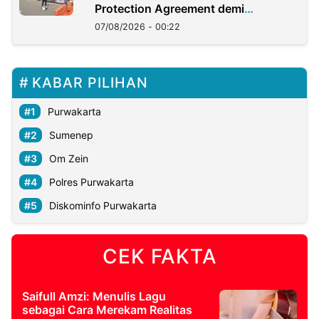
Protection Agreement demi
Kedaulatan Negara
07/08/2026 - 00:22
KABAR PILIHAN
Purwakarta
Sumenep
Om Zein
Polres Purwakarta
Diskominfo Purwakarta
CEK FAKTA
Saifull Amzi: Menulis Lagu
sebagai Cara Merekam Realitas