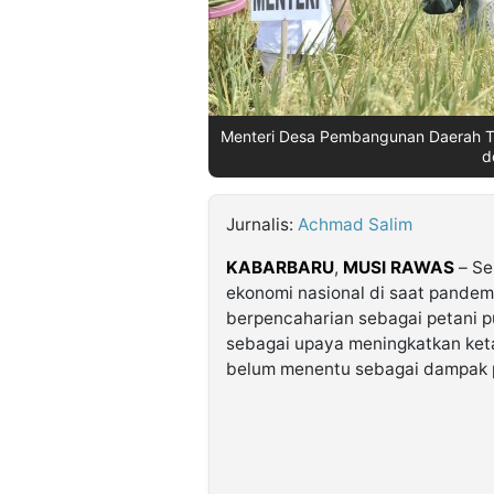
©
Kabarbaru.co
-
2026
Menteri Desa Pembangunan Daerah Tert
d
PT.
Kabarbaru
Media
Holding
Jurnalis:
Achmad Salim
KABARBARU
,
MUSI RAWAS
– Se
ekonomi nasional di saat pandem
berpencaharian sebagai petani p
sebagai upaya meningkatkan keta
belum menentu sebagai dampak 