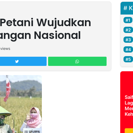
K
 Petani Wujudkan
angan Nasional
views
Sai
Lag
Mer
Keh