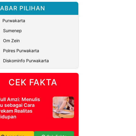
ABAR PILIHAN
Purwakarta
Sumenep
Om Zein
Polres Purwakarta
Diskominfo Purwakarta
CEK FAKTA
full Amzi: Menulis
u sebagai Cara
ekam Realitas
idupan