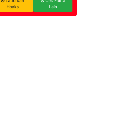
Laporkan
Cek Fakta
Hoaks
Lain