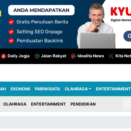
Daily Jogja
Jalan Rakyat
Idealita News
Kita No
RAH
EKONOMI
PARIWISATA
OLAHRAGA
ENTERTAINMENT
OLAHRAGA
ENTERTAINMENT
PENDIDIKAN