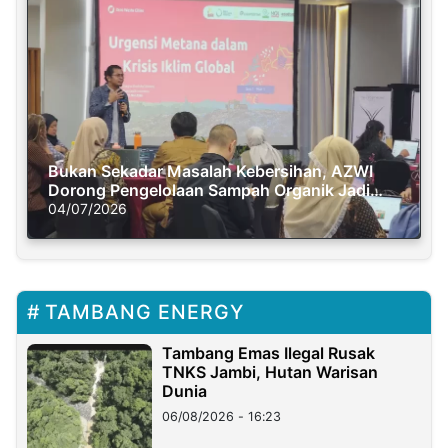
Bukan Sekadar Masalah Kebersihan, AZWI
Dorong Pengelolaan Sampah Organik Jadi
Solusi Krisis Iklim
04/07/2026
TAMBANG ENERGY
Tambang Emas Ilegal Rusak
TNKS Jambi, Hutan Warisan
Dunia
06/08/2026 - 16:23