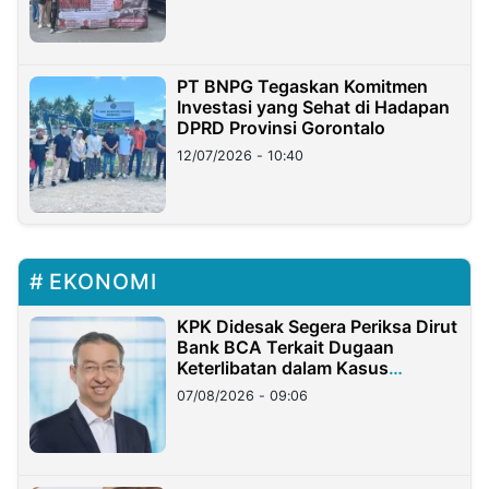
PT BNPG Tegaskan Komitmen
Investasi yang Sehat di Hadapan
DPRD Provinsi Gorontalo
12/07/2026 - 10:40
EKONOMI
KPK Didesak Segera Periksa Dirut
Bank BCA Terkait Dugaan
Keterlibatan dalam Kasus
Hilangnya Dana Nasabah Rp2,58
07/08/2026 - 09:06
Miliar