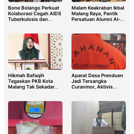
Bone Bolango Perkuat
Malam Keakraban Ikbal
Kolaborasi Cegah AIDS
Malang Raya, Pantik
Tuberkulosis dan
Persatuan Alumni Al-
Malaria
Amien Prenduan
Hikmah Bafaqih
Aparat Desa Prenduen
Tegaskan PKB Kota
Jadi Tersangka
Malang Tak Sekadar
Curanmor, Aktivis
Jadi Pendukung
Desak Vonis Maksimal
Pemerintah