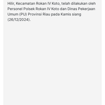
Hilir, Kecamatan Rokan IV Koto, telah dilakukan oleh
Personel Polsek Rokan IV Koto dan Dinas Pekerjaan
©
Umum (PU) Provinsi Riau pada Kamis siang
Kabarbaru.co
-
(26/12/2024).
2026
PT.
Kabarbaru
Media
Holding