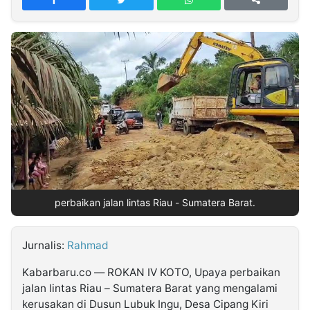
MULTIMEDIA
INDONESIA
Partner
Insight
Suara
Lens
Daily
Jalan
Idealita
Kita
Dinamikapost.com
Radar
Seedbacklink
NTB
Time
IDN
Jogja
Rakyat
News
Notice
Baru
Follow
Kabarbaru
perbaikan jalan lintas Riau - Sumatera Barat.
Jurnalis:
Rahmad
Kabarbaru.co — ROKAN IV KOTO, Upaya perbaikan
jalan lintas Riau – Sumatera Barat yang mengalami
kerusakan di Dusun Lubuk Ingu, Desa Cipang Kiri