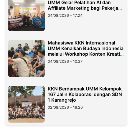
UMM Gelar Pelatihan AI dan
Affiliate Marketing bagi Pekerja
Migran Indonesia di Taiwan
04/08/2026 - 17:24
Mahasiswa KKN Internasional
UMM Kenalkan Budaya Indonesia
melalui Workshop Konten Kreatif
di Taiwan
04/08/2026 - 10:27
KKN Berdampak UMM Kelompok
167 Jalin Kolaborasi dengan SDN
1 Karangrejo
02/08/2026 - 19:20