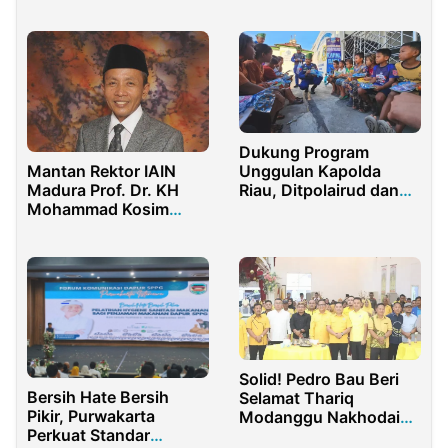
Hukum Kades Koto
Tandun
Dukung Program
Mantan Rektor IAIN
Unggulan Kapolda
Madura Prof. Dr. KH
Riau, Ditpolairud dan
Mohammad Kosim
Polres Rohil Gelar Aksi
Meninggal Dunia
Jalur di Panipahan
Solid! Pedro Bau Beri
Bersih Hate Bersih
Selamat Thariq
Pikir, Purwakarta
Modanggu Nakhodai
Perkuat Standar
Golkar Gorut