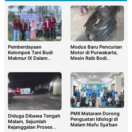
Pemberdayaan
Modus Baru Pencurian
Kelompok Tani Budi
Motor di Purwakarta,
Makmur IX Dalam
Mesin Raib Bodi
Pemanfaatan
Dirusak
Vermikompos di Desa
Huntu Selatan
PMII Mataram Dorong
Diduga Dibawa Tengah
Penguatan Idiologi di
Malam, Sejumlah
Malam Nisfu Sya’ban
Kejanggalan Proses