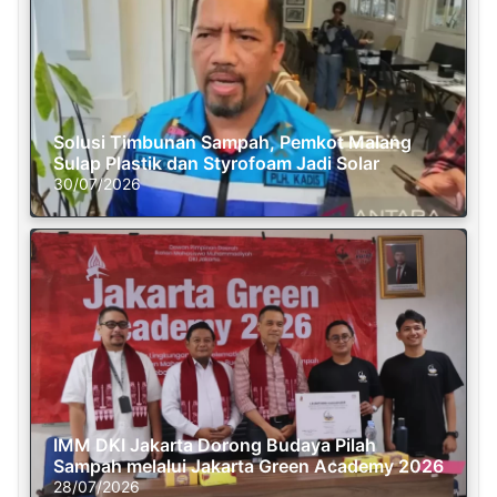
Solusi Timbunan Sampah, Pemkot Malang
Sulap Plastik dan Styrofoam Jadi Solar
30/07/2026
IMM DKI Jakarta Dorong Budaya Pilah
Sampah melalui Jakarta Green Academy 2026
28/07/2026