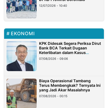
12/07/2026 - 10:40
EKONOMI
KPK Didesak Segera Periksa Dirut
Bank BCA Terkait Dugaan
Keterlibatan dalam Kasus
Hilangnya Dana Nasabah Rp2,58
07/08/2026 - 09:06
Miliar
Biaya Operasional Tambang
Terus Membengkak? Ternyata Ini
yang Jadi Akar Masalahnya
07/08/2026 - 00:15