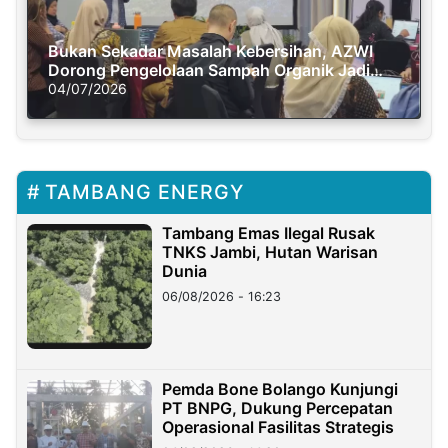
Bukan Sekadar Masalah Kebersihan, AZWI
Dorong Pengelolaan Sampah Organik Jadi
Solusi Krisis Iklim
04/07/2026
TAMBANG ENERGY
Tambang Emas Ilegal Rusak
TNKS Jambi, Hutan Warisan
Dunia
06/08/2026 - 16:23
Pemda Bone Bolango Kunjungi
PT BNPG, Dukung Percepatan
Operasional Fasilitas Strategis