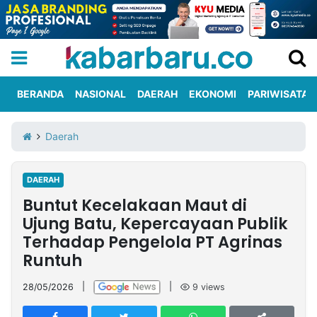
BERANDA
NASIONAL
DAERAH
EKONOMI
PARIWISATA
Informasi
KabarbaruTV
Kirim
Tentang
Daerah
Iklan
Berita
Kami
DAERAH
Berita
Buntut Kecelakaan Maut di
Nasional
International
Olahraga
Entertainment
Daerah
Pariwisata
Kuliner
Kolom
Ujung Batu, Kepercayaan Publik
Terhadap Pengelola PT Agrinas
Runtuh
Network
28/05/2026
|
|
9
views
PT
TREETAN