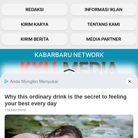
REDAKSI
INFORMASI IKLAN
KIRIM KARYA
TENTANG KAMI
KIRIM BERITA
MEDIA PARTNER
KABARBARU NETWORK
About Our Kabarbaru.co
Kabarbaru.co menyajikan berita aktual dan
inspiratif dari sudut pandang berbaik sangka
serta terverifikasi dari sumber yang tepat.
Follow Kabarbaru