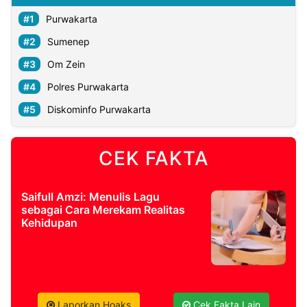
Purwakarta
Sumenep
Om Zein
Polres Purwakarta
Diskominfo Purwakarta
CEK FAKTA
Saifull Amzi: Menulis Lagu
sebagai Cara Merekam Realitas
Kehidupan
Laporkan Hoaks
Cek Fakta Lain