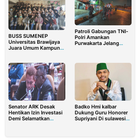
Patroli Gabungan TNI-
BUSS SUMENEP
Polri Amankan
Universitas Brawijaya
Purwakarta Jelang
Juara Umum Kampung
Pelantikan Kepala
Budaya 2021
Daerah
Senator ARK Desak
Badko Hmi kalbar
Hentikan Izin Investasi
Dukung Guru Honorer
Demi Selamatkan
Supriyani Di sulawesi
Hutan Papua
Tenggara