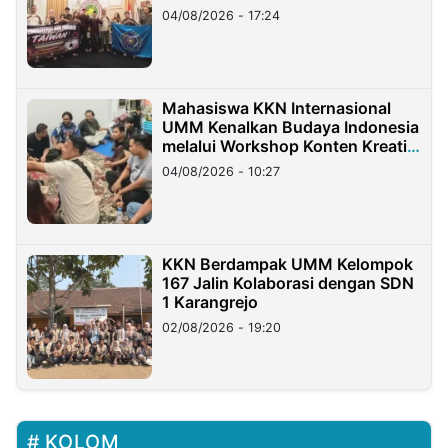
Migran Indonesia di Taiwan
04/08/2026 - 17:24
Mahasiswa KKN Internasional
UMM Kenalkan Budaya Indonesia
melalui Workshop Konten Kreatif
di Taiwan
04/08/2026 - 10:27
KKN Berdampak UMM Kelompok
167 Jalin Kolaborasi dengan SDN
1 Karangrejo
02/08/2026 - 19:20
KOLOM