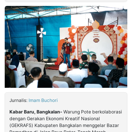
MULTIMEDIA
INDONESIA
Partner
Insight
Suara
Lens
Daily
Jalan
Idealita
Kita
Radar
Seedbacklink
NTB
Time
IDN
Jogja
Rakyat
News
Notice
Baru
Follow
Kabarbaru
Jurnalis:
Imam Buchori
Kabar Baru, Bangkalan-
Warung Pote berkolaborasi
dengan Gerakan Ekonomi Kreatif Nasional
(GEKRAFS) Kabupaten Bangkalan menggelar Bazar