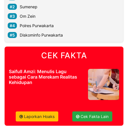
Sumenep
Om Zein
Polres Purwakarta
Diskominfo Purwakarta
CEK FAKTA
Saifull Amzi: Menulis Lagu
sebagai Cara Merekam Realitas
Kehidupan
Laporkan Hoaks
Cek Fakta Lain