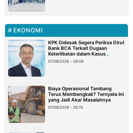
EKONOMI
KPK Didesak Segera Periksa Dirut
Bank BCA Terkait Dugaan
Keterlibatan dalam Kasus
Hilangnya Dana Nasabah Rp2,58
07/08/2026 - 09:06
Miliar
Biaya Operasional Tambang
Terus Membengkak? Ternyata Ini
yang Jadi Akar Masalahnya
07/08/2026 - 00:15