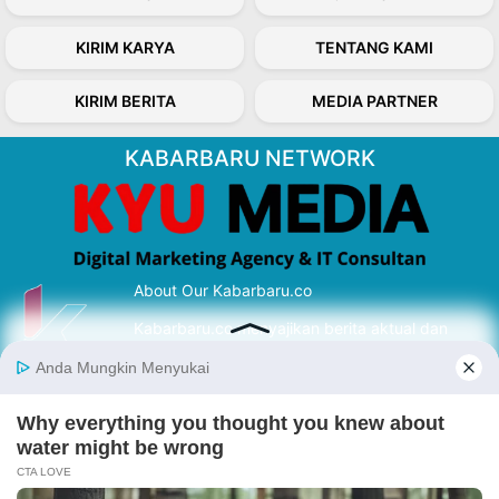
KIRIM KARYA
TENTANG KAMI
KIRIM BERITA
MEDIA PARTNER
KABARBARU NETWORK
About Our Kabarbaru.co
Kabarbaru.co menyajikan berita aktual dan
inspiratif dari sudut pandang berbaik sangka
serta terverifikasi dari sumber yang tepat.
Follow Kabarbaru