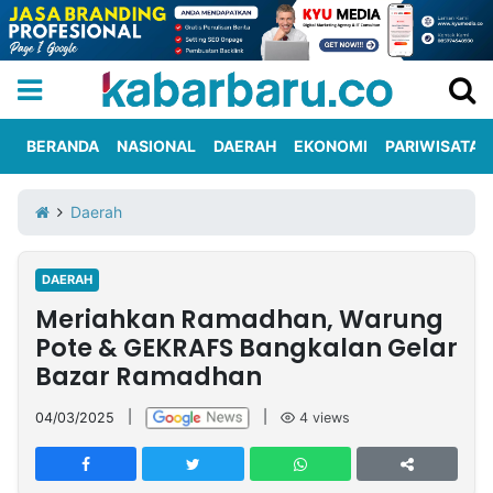
BERANDA
NASIONAL
DAERAH
EKONOMI
PARIWISATA
Informasi
KabarbaruTV
Kirim
Tentang
Daerah
Iklan
Berita
Kami
DAERAH
Berita
Meriahkan Ramadhan, Warung
Nasional
International
Olahraga
Entertainment
Daerah
Pariwisata
Kuliner
Kolom
Pote & GEKRAFS Bangkalan Gelar
Bazar Ramadhan
Network
04/03/2025
|
|
4
views
PT
TREETAN