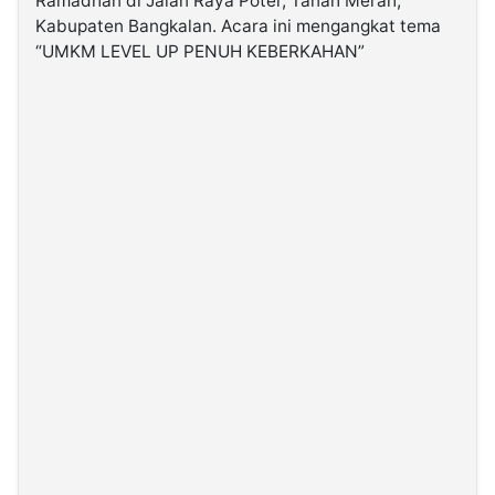
Ramadhan di Jalan Raya Poter, Tanah Merah,
Kabupaten Bangkalan. Acara ini mengangkat tema
“UMKM LEVEL UP PENUH KEBERKAHAN”
©
Kabarbaru.co
-
2026
PT.
Kabarbaru
Media
Holding