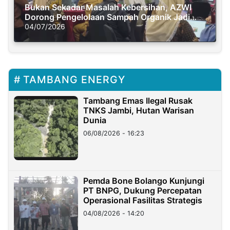
Bukan Sekadar Masalah Kebersihan, AZWI
Dorong Pengelolaan Sampah Organik Jadi
Solusi Krisis Iklim
04/07/2026
TAMBANG ENERGY
Tambang Emas Ilegal Rusak
TNKS Jambi, Hutan Warisan
Dunia
06/08/2026 - 16:23
Pemda Bone Bolango Kunjungi
PT BNPG, Dukung Percepatan
Operasional Fasilitas Strategis
04/08/2026 - 14:20