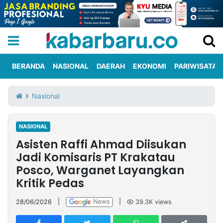
BERANDA
NASIONAL
DAERAH
EKONOMI
PARIWISATA
Informasi
KabarbaruTV
Kirim
Tentang
Nasional
Iklan
Berita
Kami
NASIONAL
Berita
Asisten Raffi Ahmad Diisukan
Nasional
International
Olahraga
Entertainment
Daerah
Pariwisata
Kuliner
Kolom
Jadi Komisaris PT Krakatau
Posco, Warganet Layangkan
Kritik Pedas
Network
28/06/2026
|
|
39.3K
views
PT
TREETAN