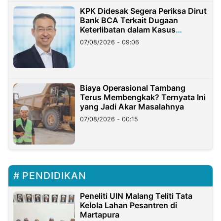
KPK Didesak Segera Periksa Dirut
Bank BCA Terkait Dugaan
Keterlibatan dalam Kasus
Hilangnya Dana Nasabah Rp2,58
07/08/2026 - 09:06
Miliar
Biaya Operasional Tambang
Terus Membengkak? Ternyata Ini
yang Jadi Akar Masalahnya
07/08/2026 - 00:15
PENDIDIKAN
Peneliti UIN Malang Teliti Tata
Kelola Lahan Pesantren di
Martapura