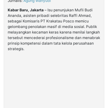
Jurnalis:
Agung Wahyudi
Kabar Baru, Jakarta
– Isu penunjukan Mufli Budi
©
Kabarbaru.co
Ananda, asisten pribadi selebritas Raffi Ahmad,
-
sebagai Komisaris PT Krakatau Posco memicu
2026
gelombang penolakan masif di media sosial. Publik
melayangkan kecaman keras karena menilai langkah
PT.
tersebut mencederai profesionalisme dan menabrak
Kabarbaru
Media
prinsip kompetensi dalam tata kelola perusahaan
Holding
strategis.