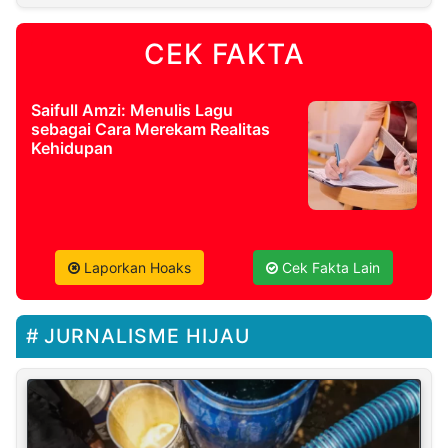
CEK FAKTA
Saifull Amzi: Menulis Lagu
sebagai Cara Merekam Realitas
Kehidupan
Laporkan Hoaks
Cek Fakta Lain
JURNALISME HIJAU