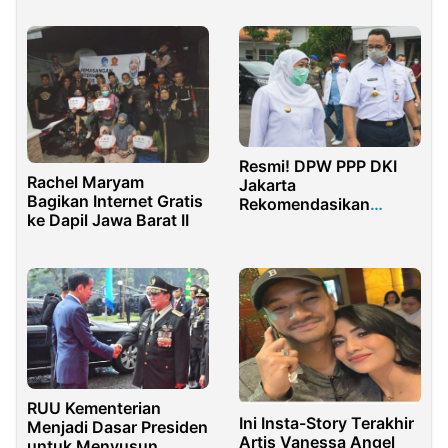
Pengelolaan Wilayah
Rawan Longsor
Resmi! DPW PPP DKI
Rachel Maryam
Jakarta
Bagikan Internet Gratis
Rekomendasikan
ke Dapil Jawa Barat II
Anies-Khofifah di
Pilpres 2024
RUU Kementerian
Ini Insta-Story Terakhir
Menjadi Dasar Presiden
Artis Vanessa Angel
untuk Menyusun