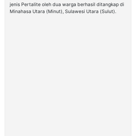
jenis Pertalite oleh dua warga berhasil ditangkap di
Minahasa Utara (Minut), Sulawesi Utara (Sulut).
©
Kabarbaru.co
-
2026
PT.
Kabarbaru
Media
Holding