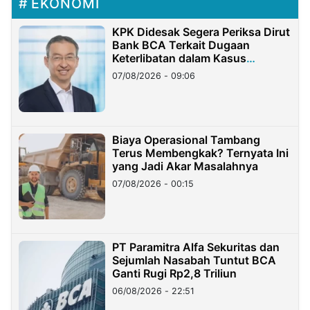
EKONOMI
KPK Didesak Segera Periksa Dirut
Bank BCA Terkait Dugaan
Keterlibatan dalam Kasus
Hilangnya Dana Nasabah Rp2,58
07/08/2026 - 09:06
Miliar
Biaya Operasional Tambang
Terus Membengkak? Ternyata Ini
yang Jadi Akar Masalahnya
07/08/2026 - 00:15
PT Paramitra Alfa Sekuritas dan
Sejumlah Nasabah Tuntut BCA
Ganti Rugi Rp2,8 Triliun
06/08/2026 - 22:51