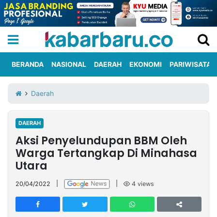
BERANDA
NASIONAL
DAERAH
EKONOMI
PARIWISATA
Informasi
KabarbaruTV
Kirim
Tentang
Daerah
Iklan
Berita
Kami
DAERAH
Berita
Aksi Penyelundupan BBM Oleh
Nasional
International
Olahraga
Entertainment
Daerah
Pariwisata
Kuliner
Kolom
Warga Tertangkap Di Minahasa
Utara
Network
20/04/2022
|
|
4
views
PT
TREETAN