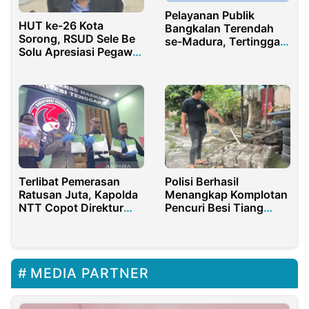
Pelayanan Publik
HUT ke-26 Kota
Bangkalan Terendah
Sorong, RSUD Sele Be
se-Madura, Tertinggal
Solu Apresiasi Pegawai
dari Sumenep,
Berprestasi
Sampang, dan
Pamekasan
Terlibat Pemerasan
Polisi Berhasil
Ratusan Juta, Kapolda
Menangkap Komplotan
NTT Copot Direktur
Pencuri Besi Tiang
Resnarkoba dan 6
Pancang Suramadu
Tahan Anggota
MEDIA PARTNER