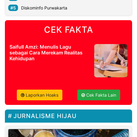
Diskominfo Purwakarta
CEK FAKTA
Saifull Amzi: Menulis Lagu
sebagai Cara Merekam Realitas
Kehidupan
Laporkan Hoaks
Cek Fakta Lain
JURNALISME HIJAU