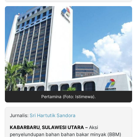
MULTIMEDIA
INDONESIA
Partner
Insight
Suara
Lens
Daily
Jalan
Idealita
Kita
Radar
Seedbacklink
NTB
Time
IDN
Jogja
Rakyat
News
Notice
Baru
Follow
Kabarbaru
Pertamina (Foto: Istimewa).
Jurnalis:
Sri Hartutik Sandora
KABARBARU
,
SULAWESI UTARA
–
Aksi
penyelundupan bahan bahan bakar minyak (BBM)