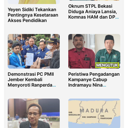
Oknum STPL Bekasi
Yeyen Sidiki Tekankan
Diduga Aniaya Lansia,
Pentingnya Kesetaraan
Komnas HAM dan DPR
Akses Pendidikan
Diminta Turun Tangan
Demonstrasi PC PMII
Peristiwa Pengadangan
Jember Kembali
Kampanye Cabup
Menyoroti Ranperda
Indramayu Nina
RTRW. DPRKPCK dinilai
Agustina Tuai
Hanya Janji, Pjs Bupati
Keprihatinan, PDIP dan
Tak Mau Menemui.
PKB Imbau Kader Tidak
Terpancing