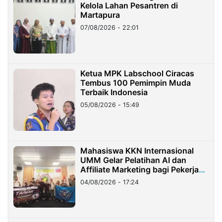
Kelola Lahan Pesantren di
Martapura
07/08/2026 - 22:01
Ketua MPK Labschool Ciracas
Tembus 100 Pemimpin Muda
Terbaik Indonesia
05/08/2026 - 15:49
Mahasiswa KKN Internasional
UMM Gelar Pelatihan AI dan
Affiliate Marketing bagi Pekerja
Migran Indonesia di Taiwan
04/08/2026 - 17:24