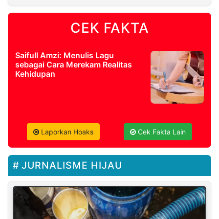
CEK FAKTA
Saifull Amzi: Menulis Lagu
sebagai Cara Merekam Realitas
Kehidupan
Laporkan Hoaks
Cek Fakta Lain
JURNALISME HIJAU