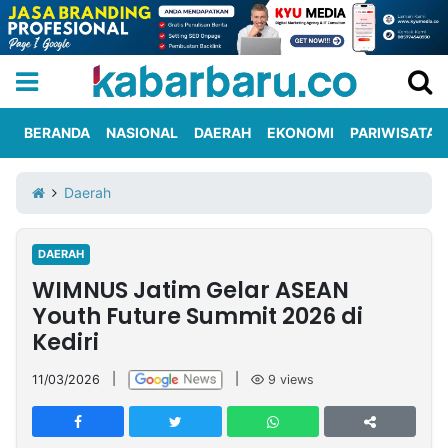
BERANDA
NASIONAL
DAERAH
EKONOMI
PARIWISATA
Informasi
KabarbaruTV
Kirim
Tentang
Daerah
Iklan
Berita
Kami
DAERAH
Berita
WIMNUS Jatim Gelar ASEAN
Nasional
International
Olahraga
Entertainment
Daerah
Pariwisata
Kuliner
Kolom
Youth Future Summit 2026 di
Kediri
Network
11/03/2026
|
|
9
views
PT
TREETAN