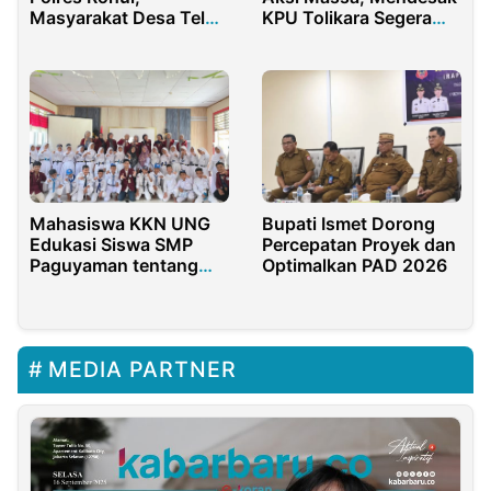
Masyarakat Desa Teluk
KPU Tolikara Segera
Aur Tuntut Regulator
Selesaikan Pleno
Bekukan Izin
Distrik
Operasional PKS
Mahasiswa KKN UNG
Bupati Ismet Dorong
Edukasi Siswa SMP
Percepatan Proyek dan
Paguyaman tentang
Optimalkan PAD 2026
Kesehatan Reproduksi
dan Bahaya Rokok
MEDIA PARTNER