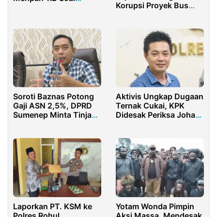
Korupsi Proyek Bus
Pengangkatan PPPK
Samsat Keliling Rp5,56
Paruh Waktu
Miliar
Soroti Baznas Potong
Aktivis Ungkap Dugaan
Gaji ASN 2,5%, DPRD
Ternak Cukai, KPK
Sumenep Minta Tinjau
Didesak Periksa Johan
Ulang
Sugiharto dan Kepala
Bea Cukai Madura
Laporkan PT. KSM ke
Yotam Wonda Pimpin
Polres Rohul,
Aksi Massa, Mendesak