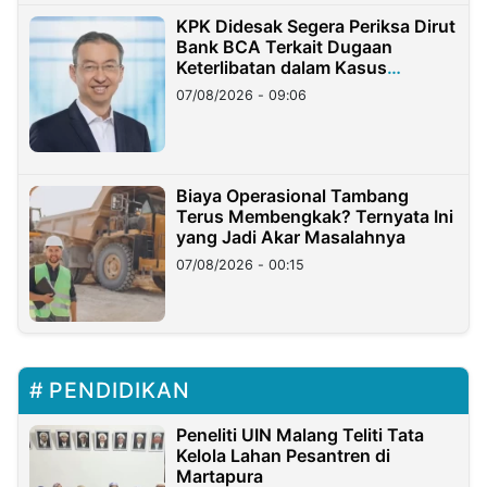
KPK Didesak Segera Periksa Dirut
Bank BCA Terkait Dugaan
Keterlibatan dalam Kasus
Hilangnya Dana Nasabah Rp2,58
07/08/2026 - 09:06
Miliar
Biaya Operasional Tambang
Terus Membengkak? Ternyata Ini
yang Jadi Akar Masalahnya
07/08/2026 - 00:15
PENDIDIKAN
Peneliti UIN Malang Teliti Tata
Kelola Lahan Pesantren di
Martapura