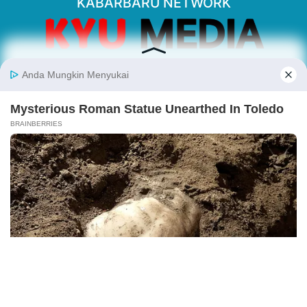
KABARBARU NETWORK
About Our Kabarbaru.co
Kabarbaru.co menyajikan berita aktual dan
inspiratif dari sudut pandang berbaik sangka
serta terverifikasi dari sumber yang tepat.
Follow Kabarbaru
Kabarbaru.co
Copyright © 2026. All rights reserved