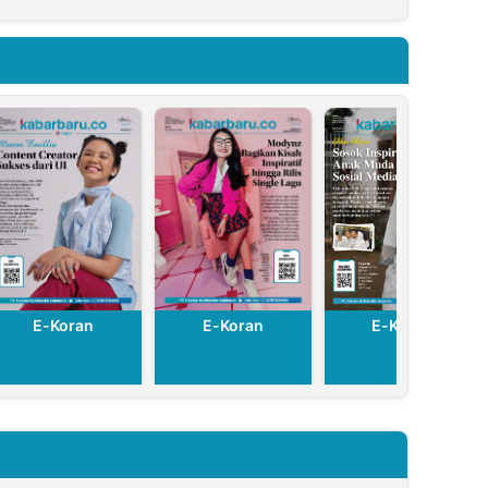
Usaha Kecil
Soroti Dugaan
Pelanggaran
Perizinan
E-Koran
E-Koran
E-Koran