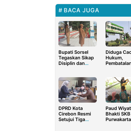
BACA JUGA
Bupati Sorsel
Diduga Cac
Tegaskan Sikap
Hukum,
Disiplin dan
Pembatala
Tanggung
Pemenang
Jawab Bagi ASN
Tender RS
hingga PPPK
Kota Malan
Memicu Po
DPRD Kota
Paud Wiyat
Cirebon Resmi
Bhakti SKB
Setujui Tiga
Purwakarta
Perda Baru
Canangka
Program M