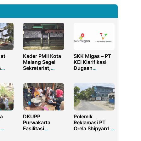
at
Kader PMII Kota
SKK Migas – PT
Malang Segel
KEI Klarifikasi
n
Sekretariat,
Dugaan
Terpampang
Pelecehan
UD
Spanduk ‘Sai
Seksual Oknum
g
Pencegal Kader’
Pegawainya
lemik
a
DKUPP
Polemik
Purwakarta
Reklamasi PT
Fasilitasi
Orela Shipyard di
n
Ratusan Usaha
Pesisir Utara
apag
Mikro Menjadi
Gresik, Avicenna