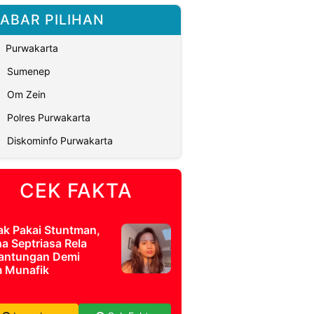
ABAR PILIHAN
Purwakarta
Sumenep
Om Zein
Polres Purwakarta
Diskominfo Purwakarta
CEK FAKTA
ak Pakai Stuntman,
a Septriasa Rela
antungan Demi
m Munafik