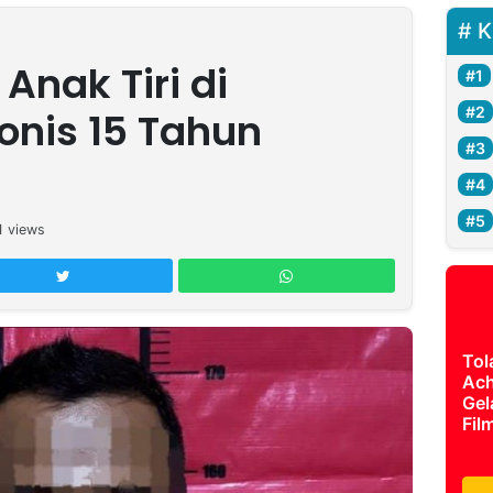
K
Anak Tiri di
nis 15 Tahun
1
views
Tol
Ach
Gel
Fil