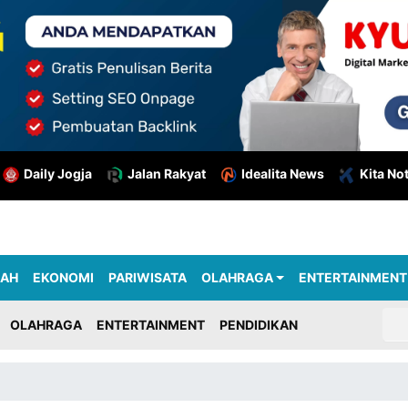
Daily Jogja
Jalan Rakyat
Idealita News
Kita No
RAH
EKONOMI
PARIWISATA
OLAHRAGA
ENTERTAINMENT
OLAHRAGA
ENTERTAINMENT
PENDIDIKAN