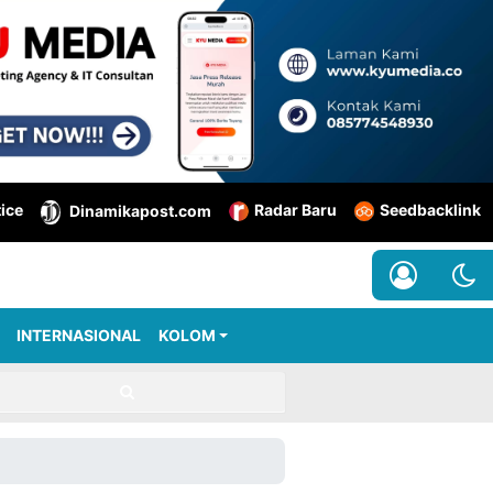
tice
Radar Baru
Seedbacklink
Dinamikapost.com
INTERNASIONAL
KOLOM