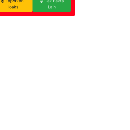
Laporkan
Cek Fakta
Hoaks
Lain