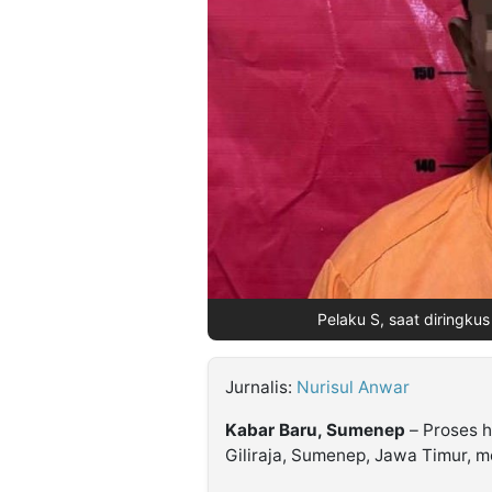
©
Kabarbaru.co
-
2026
PT.
Kabarbaru
Media
Holding
Pelaku S, saat diringkus
Jurnalis:
Nurisul Anwar
Kabar Baru, Sumenep
– Proses h
Giliraja, Sumenep, Jawa Timur, me