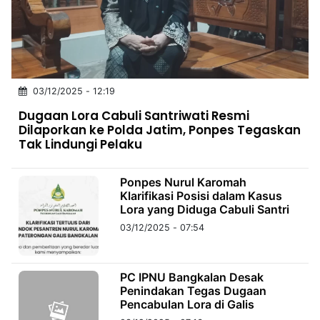
MULTIMEDIA
INDONESIA
Partner
03/12/2025 - 12:19
Insight
Suara
Lens
Daily
Jalan
Idealita
Kita
Dinamikapost.com
Radar
Seedbacklink
Dugaan Lora Cabuli Santriwati Resmi
NTB
Time
IDN
Jogja
Rakyat
News
Notice
Baru
Dilaporkan ke Polda Jatim, Ponpes Tegaskan
Tak Lindungi Pelaku
Follow
Kabarbaru
Ponpes Nurul Karomah
Klarifikasi Posisi dalam Kasus
Lora yang Diduga Cabuli Santri
03/12/2025 - 07:54
PC IPNU Bangkalan Desak
Penindakan Tegas Dugaan
Pencabulan Lora di Galis