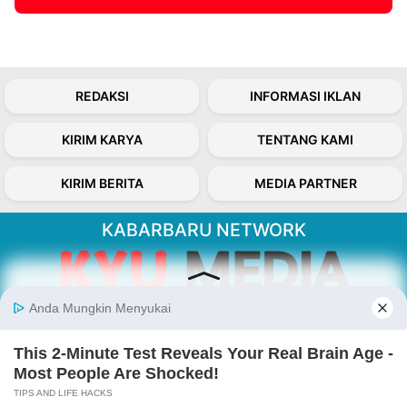
REDAKSI
INFORMASI IKLAN
KIRIM KARYA
TENTANG KAMI
KIRIM BERITA
MEDIA PARTNER
KABARBARU NETWORK
About Our Kabarbaru.co
Kabarbaru.co menyajikan berita aktual dan
inspiratif dari sudut pandang berbaik sangka
serta terverifikasi dari sumber yang tepat.