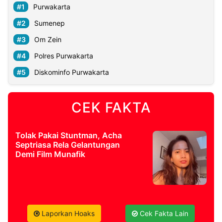
Purwakarta
Sumenep
Om Zein
Polres Purwakarta
Diskominfo Purwakarta
CEK FAKTA
Tolak Pakai Stuntman, Acha
Septriasa Rela Gelantungan
Demi Film Munafik
Laporkan Hoaks
Cek Fakta Lain