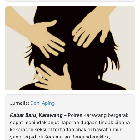
MULTIMEDIA
INDONESIA
Partner
Insight
Suara
Lens
Daily
Jalan
Idealita
Kita
Dinamikapost.com
Radar
Seedbacklink
NTB
Time
IDN
Jogja
Rakyat
News
Notice
Baru
Follow
Kabarbaru
Jurnalis:
Deni Aping
Kabar Baru, Karawang
– Polres Karawang bergerak
cepat menindaklanjuti laporan dugaan tindak pidana
kekerasan seksual terhadap anak di bawah umur
yang terjadi di Kecamatan Rengasdengklok,