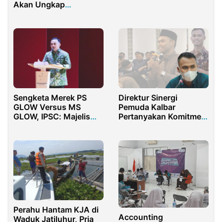
Ayam Petelur untuk
Akan Ungkap
Tingkatkan Ketahanan
Segalanya?
Pangan
Sengketa Merek PS
Direktur Sinergi
GLOW Versus MS
Pemuda Kalbar
GLOW, IPSC: Majelis
Pertanyakan Komitmen
Hakim Terkesan
Gubernur Terhadap
Terburu-buru
Partisipasi Generasi
Muda
Perahu Hantam KJA di
Accounting
Waduk Jatiluhur, Pria