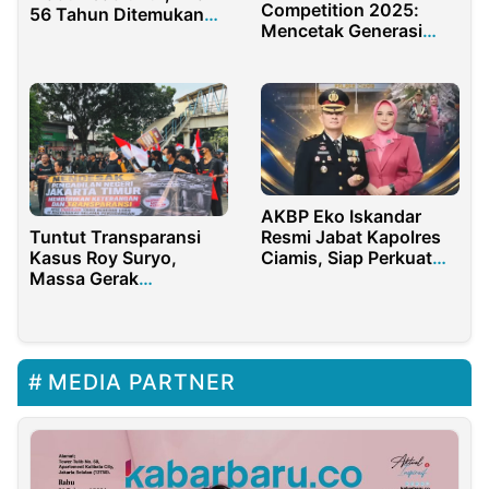
Competition 2025:
56 Tahun Ditemukan
Mencetak Generasi
Tak Bernyawa
Akuntan Masa Depan
AKBP Eko Iskandar
Tuntut Transparansi
Resmi Jabat Kapolres
Kasus Roy Suryo,
Ciamis, Siap Perkuat
Massa Gerak
Keamanan dan
Masyarakat Sipil
Pelayanan Masyarakat
Dirikan Tenda
Perlawanan di PN
Jaktim
MEDIA PARTNER