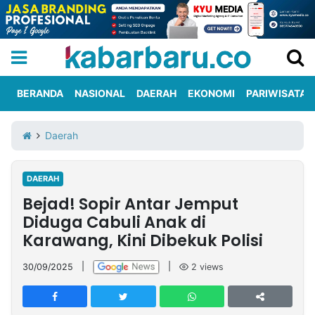
BERANDA
NASIONAL
DAERAH
EKONOMI
PARIWISATA
Informasi
KabarbaruTV
Kirim
Tentang
Daerah
Iklan
Berita
Kami
DAERAH
Berita
Bejad! Sopir Antar Jemput
Nasional
International
Olahraga
Entertainment
Daerah
Pariwisata
Kuliner
Kolom
Diduga Cabuli Anak di
Karawang, Kini Dibekuk Polisi
Network
30/09/2025
|
|
2
views
PT
TREETAN