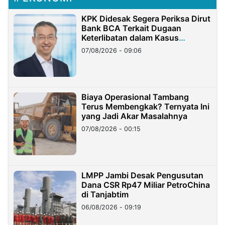
KPK Didesak Segera Periksa Dirut
Bank BCA Terkait Dugaan
Keterlibatan dalam Kasus
Hilangnya Dana Nasabah Rp2,58
07/08/2026 - 09:06
Miliar
Biaya Operasional Tambang
Terus Membengkak? Ternyata Ini
yang Jadi Akar Masalahnya
07/08/2026 - 00:15
LMPP Jambi Desak Pengusutan
Dana CSR Rp47 Miliar PetroChina
di Tanjabtim
06/08/2026 - 09:19