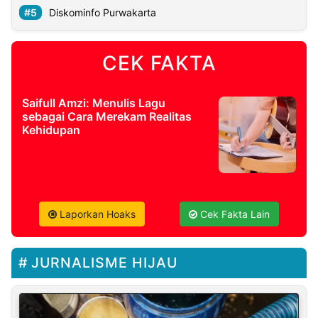
Diskominfo Purwakarta
CEK FAKTA
Saifull Amzi: Menulis Lagu
sebagai Cara Merekam Realitas
Kehidupan
Laporkan Hoaks
Cek Fakta Lain
JURNALISME HIJAU