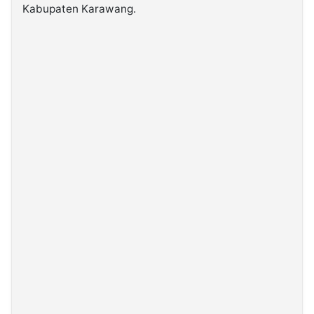
Kabupaten Karawang.
©
Kabarbaru.co
-
2026
PT.
Kabarbaru
Media
Holding