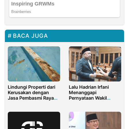
BACA JUGA
Lalu Hadrian Irfani
Lindungi Properti dari
Menanggapi
Kerusakan dengan
Pernyataan Wakil
Jasa Pembasmi Rayap
Presiden terkait
Andal
Penghapusan Sistem
Zonasi