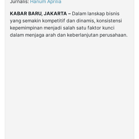
Jurnalis:
Hanum Aprilia
KABAR BARU, JAKARTA –
Dalam lanskap bisnis
©
Kabarbaru.co
yang semakin kompetitif dan dinamis, konsistensi
-
2026
kepemimpinan menjadi salah satu faktor kunci
dalam menjaga arah dan keberlanjutan perusahaan.
PT.
Kabarbaru
Media
Holding