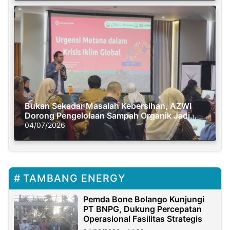
Bukan Sekadar Masalah Kebersihan, AZWI
Dorong Pengelolaan Sampah Organik Jadi
Solusi Krisis Iklim
04/07/2026
TAMBANG ENERGY
Pemda Bone Bolango Kunjungi
PT BNPG, Dukung Percepatan
Operasional Fasilitas Strategis