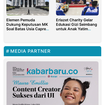
Elemen Pemuda
Erlazet Charity Gelar
Dukung Keputusan MK
Edukasi Gizi Seimbang
Soal Batas Usia Capres
untuk Anak Yatim
dan Cawapres
Dhuafa Peringati Hari
Gizi Nasional 2026
MEDIA PARTNER