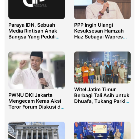
Paraya IDN, Sebuah
PPP Ingin Ulangi
Media Rintisan Anak
Kesuksesan Hamzah
Bangsa Yang Peduli
Haz Sebagai Wapres
Dengan Edukasi
Lewat Sandiaga Uno
Witel Jatim Timur
PWNU DKI Jakarta
Berbagi Tali Asih untuk
Mengecam Keras Aksi
Dhuafa, Tukang Parkir,
Teror Forum Diskusi di
dan Tukang Becak di
Grand Kemang
Lingkungan Kantor