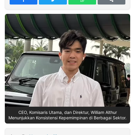
MULTIMEDIA
INDONESIA
Partner
Insight
Suara
Lens
Daily
Jalan
Idealita
Kita
Dinamikapost.com
Radar
Seedbacklink
NTB
Time
IDN
Jogja
Rakyat
News
Notice
Baru
Follow
Kabarbaru
CEO, Komisaris Utama, dan Direktur, William Althur
Menunjukkan Konsistensi Kepemimpinan di Berbagai Sektor.