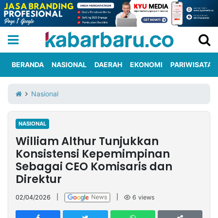
BERANDA
NASIONAL
DAERAH
EKONOMI
PARIWISATA
Informasi
KabarbaruTV
Kirim
Tentang
Nasional
Iklan
Berita
Kami
NASIONAL
Berita
William Althur Tunjukkan
Nasional
International
Olahraga
Entertainment
Daerah
Pariwisata
Kuliner
Kolom
Konsistensi Kepemimpinan
Sebagai CEO Komisaris dan
Direktur
Network
02/04/2026
|
|
6
views
PT
TREETAN