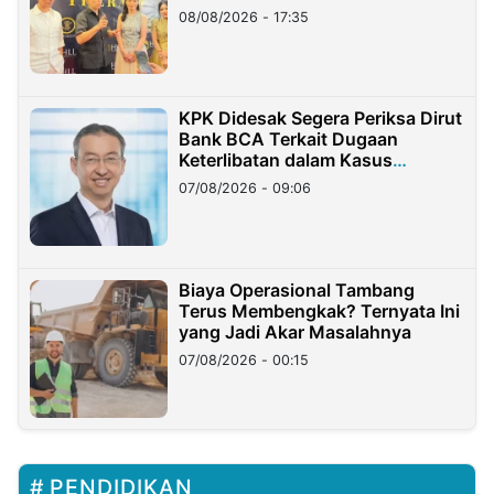
08/08/2026 - 17:35
KPK Didesak Segera Periksa Dirut
Bank BCA Terkait Dugaan
Keterlibatan dalam Kasus
Hilangnya Dana Nasabah Rp2,58
07/08/2026 - 09:06
Miliar
Biaya Operasional Tambang
Terus Membengkak? Ternyata Ini
yang Jadi Akar Masalahnya
07/08/2026 - 00:15
PENDIDIKAN