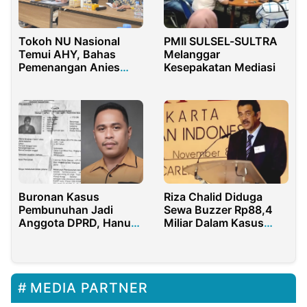
Tokoh NU Nasional
PMII SULSEL-SULTRA
Temui AHY, Bahas
Melanggar
Pemenangan Anies
Kesepakatan Mediasi
Presiden RI 2024
Buronan Kasus
Riza Chalid Diduga
Pembunuhan Jadi
Sewa Buzzer Rp88,4
Anggota DPRD, Hanura
Miliar Dalam Kasus
Wakatobi Diduga
Pertamina
Terlibat
MEDIA PARTNER