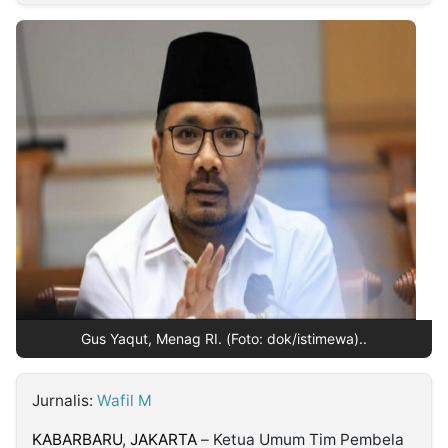
MULTIMEDIA
INDONESIA
Partner
Insight
Suara
Lens
Daily
Jalan
Idealita
Kita
Dinamikapost.com
Radar
Seedbacklink
NTB
Time
IDN
Jogja
Rakyat
News
Notice
Baru
Follow
Kabarbaru
Gus Yaqut, Menag RI. (Foto: dok/istimewa)..
Jurnalis:
Wafil M
KABARBARU
,
JAKARTA
– Ketua Umum Tim Pembela