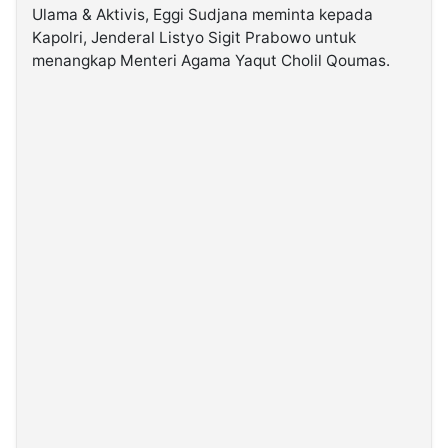
Ulama & Aktivis, Eggi Sudjana meminta kepada
Kapolri, Jenderal Listyo Sigit Prabowo untuk
©
menangkap Menteri Agama Yaqut Cholil Qoumas.
Kabarbaru.co
-
2026
PT.
Kabarbaru
Media
Holding