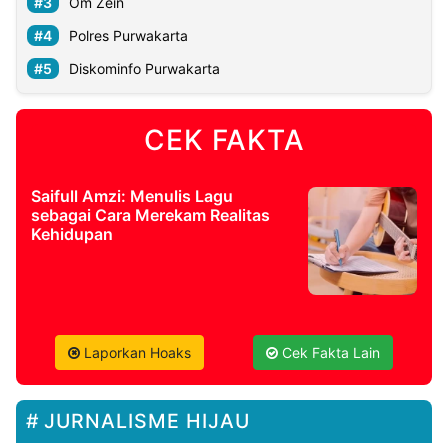
Om Zein
Polres Purwakarta
Diskominfo Purwakarta
CEK FAKTA
Saifull Amzi: Menulis Lagu
sebagai Cara Merekam Realitas
Kehidupan
Laporkan Hoaks
Cek Fakta Lain
JURNALISME HIJAU