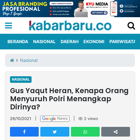
BERANDA
NASIONAL
DAERAH
EKONOMI
PARIWISATA
Informasi
KabarbaruTV
Kirim
Tentang
Nasional
Iklan
Berita
Kami
NASIONAL
Berita
Gus Yaqut Heran, Kenapa Orang
Nasional
International
Olahraga
Entertainment
Daerah
Pariwisata
Kuliner
Kolom
Menyuruh Polri Menangkap
Dirinya?
Network
26/10/2021
|
|
3
views
PT
TREETAN