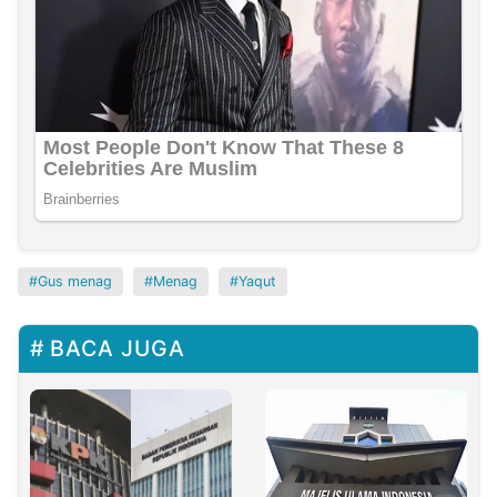
Gus menag
Menag
Yaqut
BACA JUGA