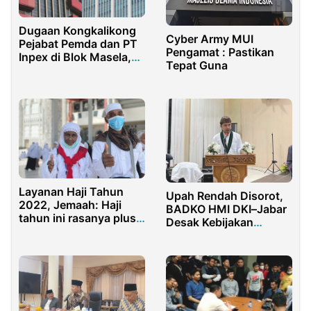
Dugaan Kongkalikong
Cyber Army MUI
Pejabat Pemda dan PT
Pengamat : Pastikan
Inpex di Blok Masela,
Tepat Guna
KCI Minta BPK dan KPK
Usut Aliran Dana
Proyek
Layanan Haji Tahun
Upah Rendah Disorot,
2022, Jemaah: Haji
BADKO HMI DKI–Jabar
tahun ini rasanya plus
Desak Kebijakan
plus plus
Berpihak pada Guru
Honorer