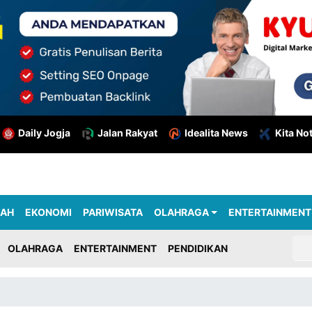
Daily Jogja
Jalan Rakyat
Idealita News
Kita No
RAH
EKONOMI
PARIWISATA
OLAHRAGA
ENTERTAINMENT
OLAHRAGA
ENTERTAINMENT
PENDIDIKAN