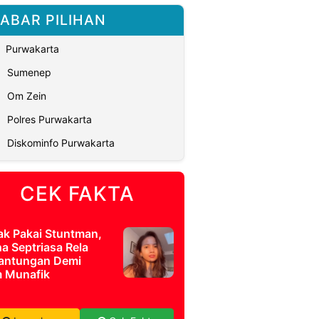
ABAR PILIHAN
Purwakarta
Sumenep
Om Zein
Polres Purwakarta
Diskominfo Purwakarta
CEK FAKTA
ak Pakai Stuntman,
a Septriasa Rela
antungan Demi
m Munafik