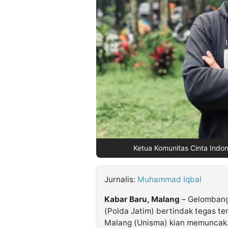
©
Kabarbaru.co
-
2026
PT.
Kabarbaru
Media
Holding
Ketua Komunitas Cinta Indon
Jurnalis:
Muhammad Iqbal
Kabar Baru, Malang
– Gelombang
(Polda Jatim) bertindak tegas t
Malang (Unisma) kian memuncak