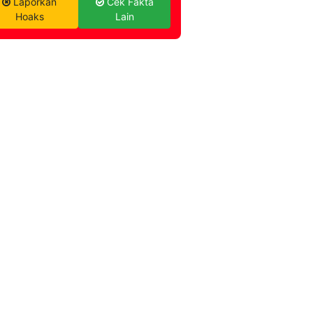
Laporkan
Cek Fakta
Hoaks
Lain