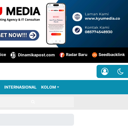
tice
Radar Baru
Seedbacklink
Dinamikapost.com
INTERNASIONAL
KOLOM