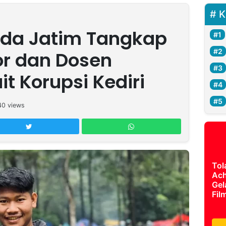
K
lda Jatim Tangkap
r dan Dosen
t Korupsi Kediri
40
views
Tol
Ach
Gel
Fil