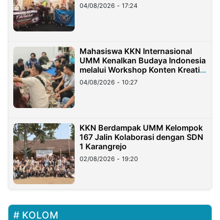
Migran Indonesia di Taiwan
04/08/2026 - 17:24
Mahasiswa KKN Internasional
UMM Kenalkan Budaya Indonesia
melalui Workshop Konten Kreatif
di Taiwan
04/08/2026 - 10:27
KKN Berdampak UMM Kelompok
167 Jalin Kolaborasi dengan SDN
1 Karangrejo
02/08/2026 - 19:20
KOLOM