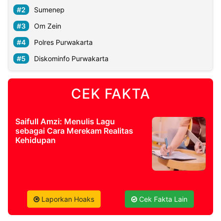
Sumenep
Om Zein
Polres Purwakarta
Diskominfo Purwakarta
CEK FAKTA
Saifull Amzi: Menulis Lagu
sebagai Cara Merekam Realitas
Kehidupan
Laporkan Hoaks
Cek Fakta Lain