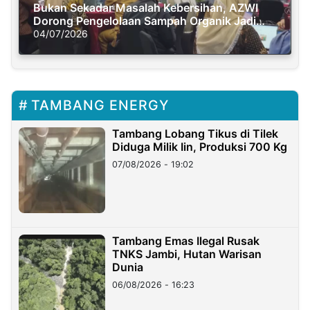
Bukan Sekadar Masalah Kebersihan, AZWI
Dorong Pengelolaan Sampah Organik Jadi
Solusi Krisis Iklim
04/07/2026
TAMBANG ENERGY
Tambang Lobang Tikus di Tilek
Diduga Milik Iin, Produksi 700 Kg
07/08/2026 - 19:02
Tambang Emas Ilegal Rusak
TNKS Jambi, Hutan Warisan
Dunia
06/08/2026 - 16:23