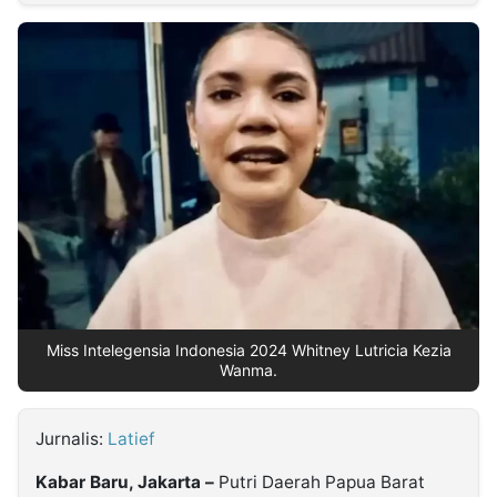
MULTIMEDIA
INDONESIA
Partner
Insight
Suara
Lens
Daily
Jalan
Idealita
Kita
Dinamikapost.com
Radar
Seedbacklink
NTB
Time
IDN
Jogja
Rakyat
News
Notice
Baru
Follow
Kabarbaru
Miss Intelegensia Indonesia 2024 Whitney Lutricia Kezia
Wanma.
Jurnalis:
Latief
Kabar Baru, Jakarta –
Putri Daerah Papua Barat