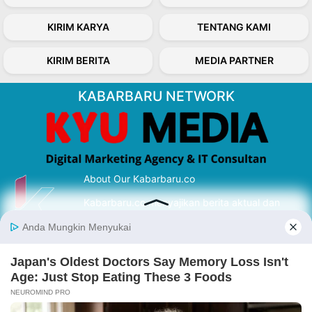
KIRIM KARYA
TENTANG KAMI
KIRIM BERITA
MEDIA PARTNER
KABARBARU NETWORK
About Our Kabarbaru.co
Kabarbaru.co menyajikan berita aktual dan
inspiratif dari sudut pandang berbaik sangka
serta terverifikasi dari sumber yang tepat.
Follow Kabarbaru