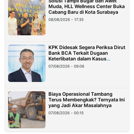
Solusi Tampil Bugar dan Awet
Muda, HLL Wellness Center Buka
Cabang Baru di Kota Surabaya
08/08/2026 - 17:35
KPK Didesak Segera Periksa Dirut
Bank BCA Terkait Dugaan
Keterlibatan dalam Kasus
Hilangnya Dana Nasabah Rp2,58
07/08/2026 - 09:06
Miliar
Biaya Operasional Tambang
Terus Membengkak? Ternyata Ini
yang Jadi Akar Masalahnya
07/08/2026 - 00:15