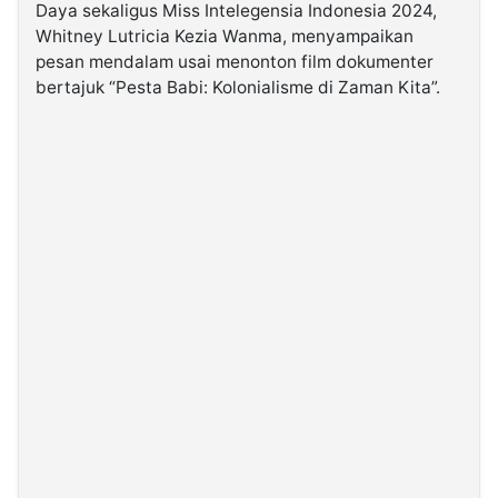
Daya sekaligus Miss Intelegensia Indonesia 2024,
Whitney Lutricia Kezia Wanma, menyampaikan
©
pesan mendalam usai menonton film dokumenter
Kabarbaru.co
-
bertajuk “Pesta Babi: Kolonialisme di Zaman Kita”.
2026
PT.
Kabarbaru
Media
Holding