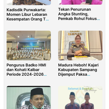
Tekan Penurunan
Kadisdik Purwakarta:
Angka Stunting,
Momen Libur Lebaran
Pemkab Rohul Fokus
Kesempatan Orang Tua
Jalankan Program
Mendekatkan Anak
TPPS dari Lapisan
Dengan Saudara
Paling Bawah
Pengurus Badko HMI
Madura Heboh! Kajari
dan Kohati Kalbar
Kabupaten Sampang
Periode 2024-2026
Dijemput Paksa
Resmi Dilantik
Kejagung