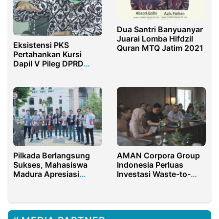
Dua Santri Banyuanyar
Juarai Lomba Hifdzil
Eksistensi PKS
Quran MTQ Jatim 2021
Pertahankan Kursi
Dapil V Pileg DPRD
Rohul, Buah Kerja Keras
Saksi di Lapangan
Pilkada Berlangsung
AMAN Corpora Group
Sukses, Mahasiswa
Indonesia Perluas
Madura Apresiasi
Investasi Waste-to-
Kinerja Polres
Energy, Siapkan
Pamekasan
Ekspansi ke Pasar
Karbon Hijau