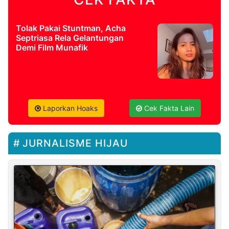
Tolak Pakai Stuntman, Acha
Septriasa Rela Gelantungan
Demi Film Munafik
Laporkan Hoaks
Cek Fakta Lain
JURNALISME HIJAU