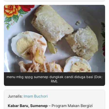
MULTIMEDIA
INDONESIA
Partner
Insight
Suara
Lens
Daily
Jalan
Idealita
Kita
Dinamikapost.com
Radar
Seedbacklink
NTB
Time
IDN
Jogja
Rakyat
News
Notice
Baru
Follow
Kabarbaru
menu mbg sppg sumenep dungkek candi diduga basi (Dok:
RM).
Jurnalis:
Imam Buchori
Kabar Baru, Sumenep
– Program Makan Bergizi