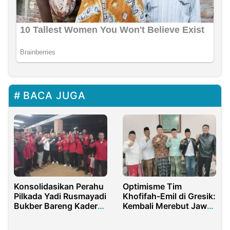
BACA JUGA
Konsolidasikan Perahu
Optimisme Tim
Pilkada Yadi Rusmayadi
Khofifah-Emil di Gresik:
Bukber Bareng Kader
Kembali Merebut Jawa
PDI-P Purwakarta
Timur Satu