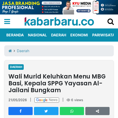
BERANDA
NASIONAL
DAERAH
EKONOMI
PARIWISATA
Informasi
KabarbaruTV
Kirim
Tentang
Daerah
Iklan
Berita
Kami
DAERAH
Berita
Wali Murid Keluhkan Menu MBG
Nasional
International
Olahraga
Entertainment
Daerah
Pariwisata
Kuliner
Kolom
Basi, Kepala SPPG Yayasan Al-
Jailani Bungkam
Network
21/05/2026
|
|
6
views
PT
TREETAN