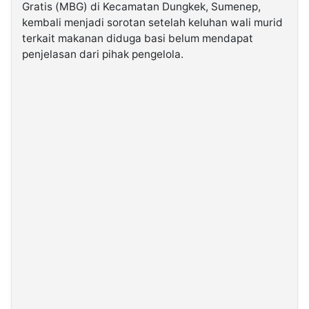
Gratis (MBG) di Kecamatan Dungkek, Sumenep,
kembali menjadi sorotan setelah keluhan wali murid
©
terkait makanan diduga basi belum mendapat
Kabarbaru.co
-
penjelasan dari pihak pengelola.
2026
PT.
Kabarbaru
Media
Holding