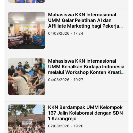
Mahasiswa KKN Internasional
UMM Gelar Pelatihan AI dan
Affiliate Marketing bagi Pekerja
Migran Indonesia di Taiwan
04/08/2026 - 17:24
Mahasiswa KKN Internasional
UMM Kenalkan Budaya Indonesia
melalui Workshop Konten Kreatif
di Taiwan
04/08/2026 - 10:27
KKN Berdampak UMM Kelompok
167 Jalin Kolaborasi dengan SDN
1 Karangrejo
02/08/2026 - 19:20