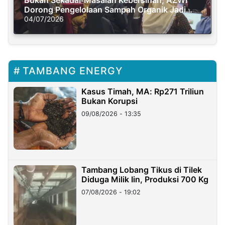
Bukan Sekadar Masalah Kebersihan, AZWI
Dorong Pengelolaan Sampah Organik Jadi
Solusi Krisis Iklim
04/07/2026
TAMBANG ENERGY
Kasus Timah, MA: Rp271 Triliun
Bukan Korupsi
09/08/2026 - 13:35
Tambang Lobang Tikus di Tilek
Diduga Milik Iin, Produksi 700 Kg
07/08/2026 - 19:02