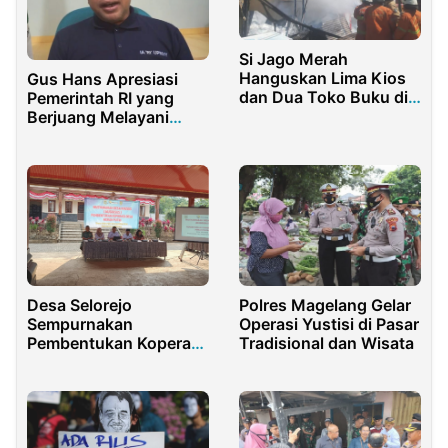
Si Jago Merah
Hanguskan Lima Kios
Gus Hans Apresiasi
dan Dua Toko Buku di
Pemerintah RI yang
Kawasan Kampung
Berjuang Melayani
Ilmu Surabaya
Jemaah Haji 2022 Saat
Pandemi
Desa Selorejo
Polres Magelang Gelar
Sempurnakan
Operasi Yustisi di Pasar
Pembentukan Koperasi
Tradisional dan Wisata
Desa Merah Putih di
Kecamatan Dau