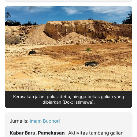
MULTIMEDIA
INDONESIA
Partner
Insight
Suara
Lens
Daily
Jalan
Idealita
Kita
Dinamikapost.com
Radar
Seedbacklink
NTB
Time
IDN
Jogja
Rakyat
News
Notice
Baru
Follow
Kabarbaru
Kerusakan jalan, polusi debu, hingga bekas galian yang
dibiarkan (Dok: Istimewa).
Jurnalis:
Imam Buchori
Kabar Baru, Pamekasan
-Aktivitas tambang galian