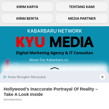
KIRIM KARYA
TENTANG KAMI
KIRIM BERITA
MEDIA PARTNER
KABARBARU NETWORK
About Our Kabarbaru.co
Kabarbaru.co menyajikan berita aktual dan
inspiratif dari sudut pandang berbaik sangka
serta terverifikasi dari sumber yang tepat.
Follow Kabarbaru