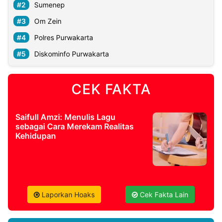
Sumenep
Om Zein
Polres Purwakarta
Diskominfo Purwakarta
CEK FAKTA
Saifull Amzi: Menulis Lagu
sebagai Cara Merekam Realitas
Kehidupan
Laporkan Hoaks
Cek Fakta Lain