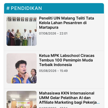
PENDIDIKAN
Peneliti UIN Malang Teliti Tata
Kelola Lahan Pesantren di
Martapura
07/08/2026 - 22:01
Ketua MPK Labschool Ciracas
Tembus 100 Pemimpin Muda
Terbaik Indonesia
05/08/2026 - 15:49
Mahasiswa KKN Internasional
UMM Gelar Pelatihan AI dan
Affiliate Marketing bagi Pekerja
Migran Indonesia di Taiwan