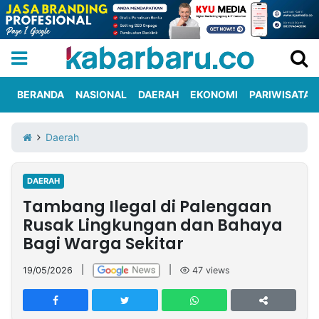
BERANDA
NASIONAL
DAERAH
EKONOMI
PARIWISATA
Informasi
KabarbaruTV
Kirim
Tentang
Daerah
Iklan
Berita
Kami
DAERAH
Berita
Tambang Ilegal di Palengaan
Nasional
International
Olahraga
Entertainment
Daerah
Pariwisata
Kuliner
Kolom
Rusak Lingkungan dan Bahaya
Bagi Warga Sekitar
Network
19/05/2026
|
|
47
views
PT
TREETAN