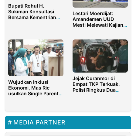
Bupati Rohul H.
Sukiman Konsultasi
Lestari Moerdijat:
Bersama Kementrian
Amandemen UUD
Transmigrasi RI
Mesti Melewati Kajian
dan Uji Publik Secara
Mendalam
Jejak Curanmor di
Wujudkan inklusi
Empat TKP Terkuak,
Ekonomi, Mas Ric
Polisi Ringkus Dua
usulkan Single Parent
Pelaku
Empowrement dalam
Musrenbang APD
MEDIA PARTNER