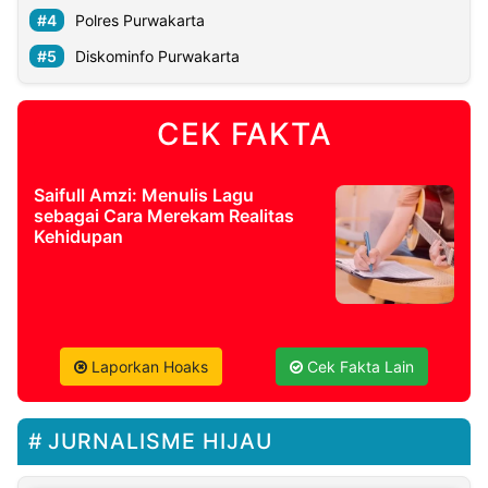
Polres Purwakarta
Diskominfo Purwakarta
CEK FAKTA
Saifull Amzi: Menulis Lagu
sebagai Cara Merekam Realitas
Kehidupan
Laporkan Hoaks
Cek Fakta Lain
JURNALISME HIJAU