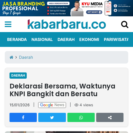
BERANDA
NASIONAL
DAERAH
EKONOMI
PARIWISATA
Informasi
KabarbaruTV
Kirim
Tentang
Daerah
Iklan
Berita
Kami
DAERAH
Berita
Deklarasi Bersama, Waktunya
Nasional
International
Olahraga
Entertainment
Daerah
Pariwisata
Kuliner
Kolom
KNPI Bangkit dan Bersatu
15/01/2026
|
|
4
views
Network
PT
TREETAN