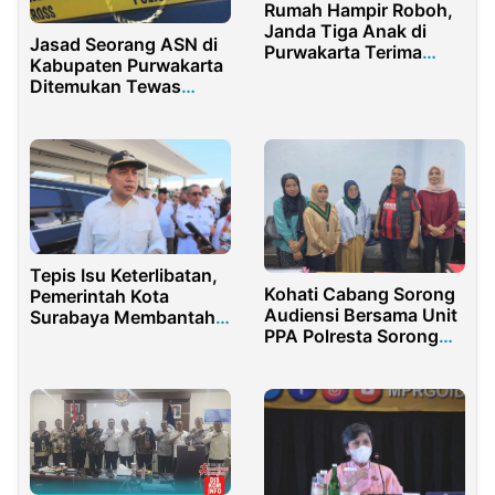
Rumah Hampir Roboh,
Janda Tiga Anak di
Jasad Seorang ASN di
Purwakarta Terima
Kabupaten Purwakarta
Bantuan Rutilahu
Ditemukan Tewas
Gantung Diri
Tepis Isu Keterlibatan,
Kohati Cabang Sorong
Pemerintah Kota
Audiensi Bersama Unit
Surabaya Membantah
PPA Polresta Sorong
Isu Terlibat Kasus
Kota Bahas
Ganjar
Penanganan Kasus
Asusila