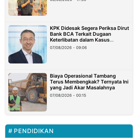
KPK Didesak Segera Periksa Dirut
Bank BCA Terkait Dugaan
Keterlibatan dalam Kasus
Hilangnya Dana Nasabah Rp2,58
07/08/2026 - 09:06
Miliar
Biaya Operasional Tambang
Terus Membengkak? Ternyata Ini
yang Jadi Akar Masalahnya
07/08/2026 - 00:15
PENDIDIKAN