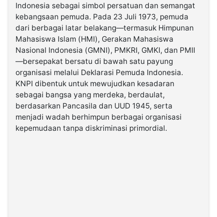
Indonesia sebagai simbol persatuan dan semangat
kebangsaan pemuda. Pada 23 Juli 1973, pemuda
©
dari berbagai latar belakang—termasuk Himpunan
Kabarbaru.co
-
Mahasiswa Islam (HMI), Gerakan Mahasiswa
2026
Nasional Indonesia (GMNI), PMKRI, GMKI, dan PMII
—bersepakat bersatu di bawah satu payung
PT.
organisasi melalui Deklarasi Pemuda Indonesia.
Kabarbaru
Media
KNPI dibentuk untuk mewujudkan kesadaran
Holding
sebagai bangsa yang merdeka, berdaulat,
berdasarkan Pancasila dan UUD 1945, serta
menjadi wadah berhimpun berbagai organisasi
kepemudaan tanpa diskriminasi primordial.