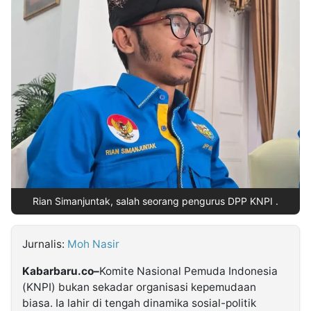
MULTIMEDIA
INDONESIA
Partner
Insight
Suara
Lens
Daily
Jalan
Idealita
Kita
Dinamikapost.com
Radar
Seedbacklink
NTB
Time
IDN
Jogja
Rakyat
News
Notice
Baru
Follow
Kabarbaru
Rian Simanjuntak, salah seorang pengurus DPP KNPI .
Jurnalis:
Moh Nasir
Kabarbaru.co–
Komite Nasional Pemuda Indonesia
(KNPI) bukan sekadar organisasi kepemudaan
biasa. Ia lahir di tengah dinamika sosial-politik