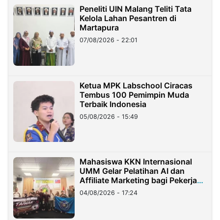
Peneliti UIN Malang Teliti Tata
Kelola Lahan Pesantren di
Martapura
07/08/2026 - 22:01
Ketua MPK Labschool Ciracas
Tembus 100 Pemimpin Muda
Terbaik Indonesia
05/08/2026 - 15:49
Mahasiswa KKN Internasional
UMM Gelar Pelatihan AI dan
Affiliate Marketing bagi Pekerja
Migran Indonesia di Taiwan
04/08/2026 - 17:24