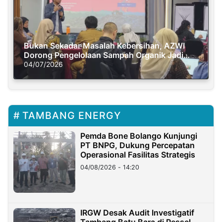
Bukan Sekadar Masalah Kebersihan, AZWI
Dorong Pengelolaan Sampah Organik Jadi
Solusi Krisis Iklim
04/07/2026
TAMBANG ENERGY
Pemda Bone Bolango Kunjungi
PT BNPG, Dukung Percepatan
Operasional Fasilitas Strategis
04/08/2026 - 14:20
IRGW Desak Audit Investigatif