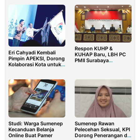
Respon KUHP &
Eri Cahyadi Kembali
KUHAP Baru, LBH PC
Pimpin APEKSI, Dorong
PMII Surabaya
Kolaborasi Kota untuk
Selenggarakan
Wujudkan Visi Nasional
Sarasehan Hukum
Studi: Warga Sumenep
Sumenep Rawan
Kecanduan Belanja
Pelecehan Seksual, KPI
Online Buat Pamer
Dorong Penerangan di