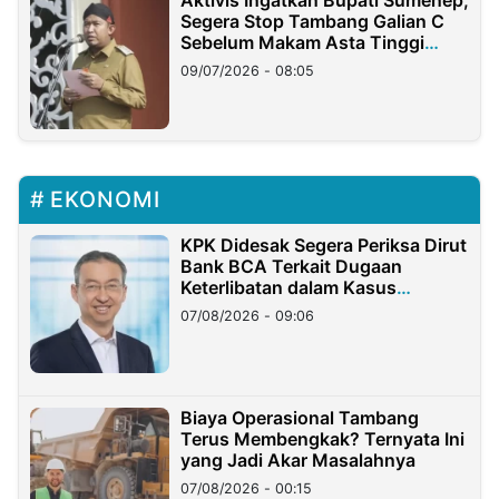
Aktivis Ingatkan Bupati Sumenep,
Segera Stop Tambang Galian C
Sebelum Makam Asta Tinggi
Longsor
09/07/2026 - 08:05
EKONOMI
KPK Didesak Segera Periksa Dirut
Bank BCA Terkait Dugaan
Keterlibatan dalam Kasus
Hilangnya Dana Nasabah Rp2,58
07/08/2026 - 09:06
Miliar
Biaya Operasional Tambang
Terus Membengkak? Ternyata Ini
yang Jadi Akar Masalahnya
07/08/2026 - 00:15