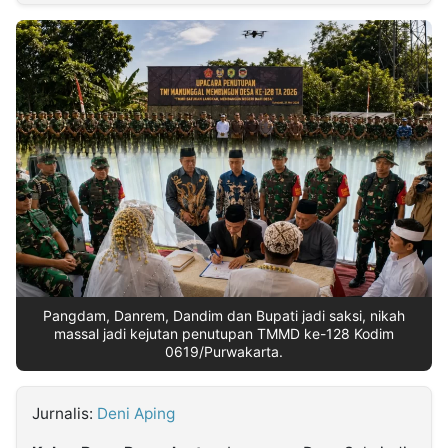
MULTIMEDIA
INDONESIA
Partner
Insight
Suara
Lens
Daily
Jalan
Idealita
Kita
Dinamikapost.com
Radar
Seedbacklink
NTB
Time
IDN
Jogja
Rakyat
News
Notice
Baru
Follow
Kabarbaru
Pangdam, Danrem, Dandim dan Bupati jadi saksi, nikah
massal jadi kejutan penutupan TMMD ke-128 Kodim
0619/Purwakarta.
Jurnalis:
Deni Aping