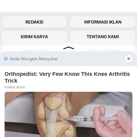
REDAKSI
INFORMASI IKLAN
KIRIM KARYA
TENTANG KAMI
KIRIM BERITA
MEDIA PARTNER
KABARBARU NETWORK
About Our Kabarbaru.co
Kabarbaru.co menyajikan berita aktual dan
inspiratif dari sudut pandang berbaik sangka
serta terverifikasi dari sumber yang tepat.