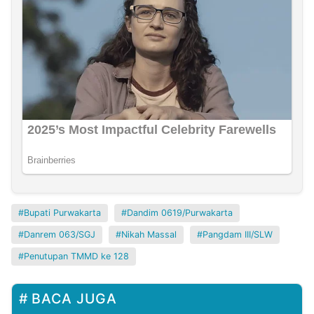
Bupati Purwakarta
Dandim 0619/Purwakarta
Danrem 063/SGJ
Nikah Massal
Pangdam III/SLW
Penutupan TMMD ke 128
BACA JUGA