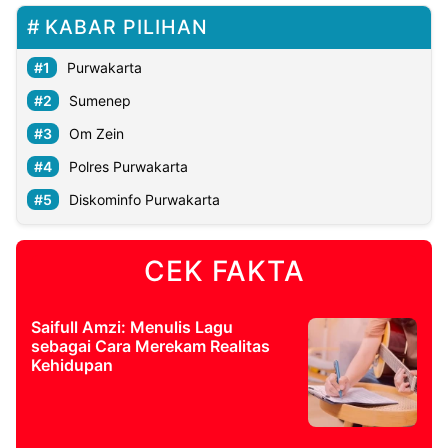
KABAR PILIHAN
Purwakarta
Sumenep
Om Zein
Polres Purwakarta
Diskominfo Purwakarta
CEK FAKTA
Saifull Amzi: Menulis Lagu
sebagai Cara Merekam Realitas
Kehidupan