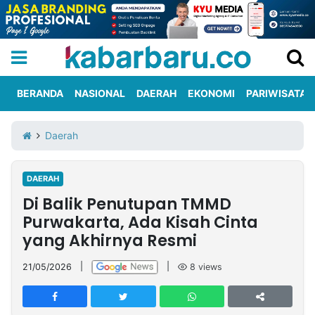
BERANDA
NASIONAL
DAERAH
EKONOMI
PARIWISATA
Informasi
KabarbaruTV
Kirim
Tentang
Daerah
Iklan
Berita
Kami
DAERAH
Berita
Di Balik Penutupan TMMD
Nasional
International
Olahraga
Entertainment
Daerah
Pariwisata
Kuliner
Kolom
Purwakarta, Ada Kisah Cinta
yang Akhirnya Resmi
Network
21/05/2026
|
|
8
views
PT
TREETAN