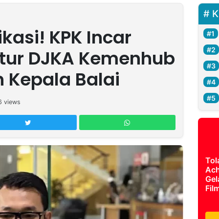
K
ikasi! KPK Incar
ktur DJKA Kemenhub
h Kepala Balai
6
views
Tol
Ach
Gel
Fil