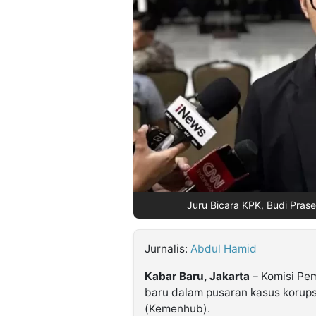
©
Kabarbaru.co
-
2026
PT.
Kabarbaru
Media
Holding
Juru Bicara KPK, Budi Prase
Jurnalis:
Abdul Hamid
Kabar Baru, Jakarta
– Komisi Pe
baru dalam pusaran kasus korups
(Kemenhub).