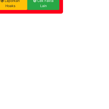
Laporkan
Cek Fakta
Hoaks
Lain