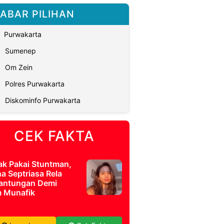
ABAR PILIHAN
Purwakarta
Sumenep
Om Zein
Polres Purwakarta
Diskominfo Purwakarta
CEK FAKTA
ak Pakai Stuntman,
a Septriasa Rela
antungan Demi
m Munafik