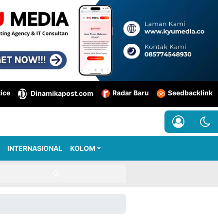
tice
Radar Baru
Seedbacklink
Dinamikapost.com
INTERNASIONAL
KOLOM