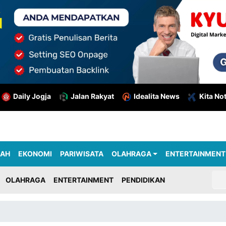
Daily Jogja
Jalan Rakyat
Idealita News
Kita No
RAH
EKONOMI
PARIWISATA
OLAHRAGA
ENTERTAINMENT
OLAHRAGA
ENTERTAINMENT
PENDIDIKAN