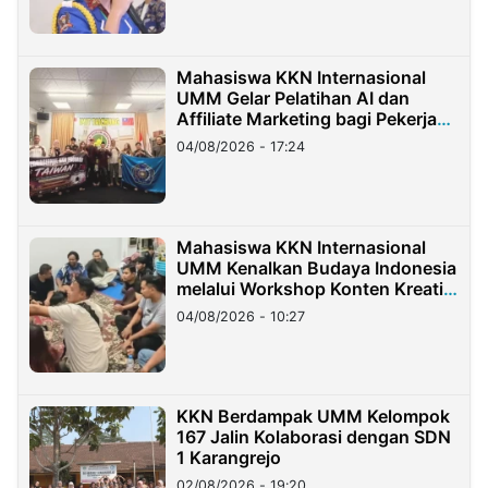
Mahasiswa KKN Internasional
UMM Gelar Pelatihan AI dan
Affiliate Marketing bagi Pekerja
Migran Indonesia di Taiwan
04/08/2026 - 17:24
Mahasiswa KKN Internasional
UMM Kenalkan Budaya Indonesia
melalui Workshop Konten Kreatif
di Taiwan
04/08/2026 - 10:27
KKN Berdampak UMM Kelompok
167 Jalin Kolaborasi dengan SDN
1 Karangrejo
02/08/2026 - 19:20