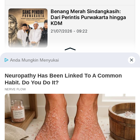
Benang Merah Sindangkasih:
Dari Perintis Purwakarta hingga
KDM
21/07/2026 - 09:22
REDAKSI
INFORMASI IKLAN
KIRIM KARYA
TENTANG KAMI
KIRIM BERITA
MEDIA PARTNER
KABARBARU NETWORK