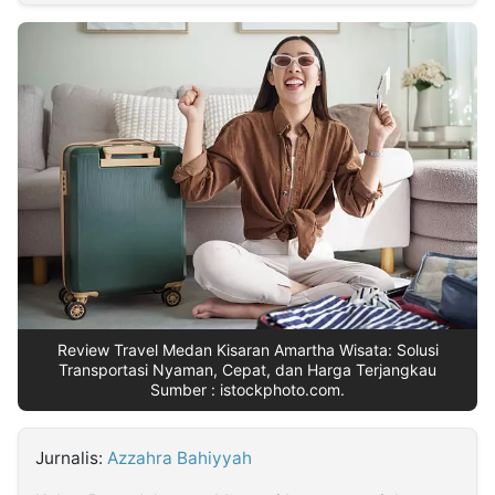
MULTIMEDIA
INDONESIA
Partner
Insight
Suara
Lens
Daily
Jalan
Idealita
Kita
Dinamikapost.com
Radar
Seedbacklink
NTB
Time
IDN
Jogja
Rakyat
News
Notice
Baru
Follow
Kabarbaru
Review Travel Medan Kisaran Amartha Wisata: Solusi
Transportasi Nyaman, Cepat, dan Harga Terjangkau
Sumber : istockphoto.com.
Jurnalis:
Azzahra Bahiyyah