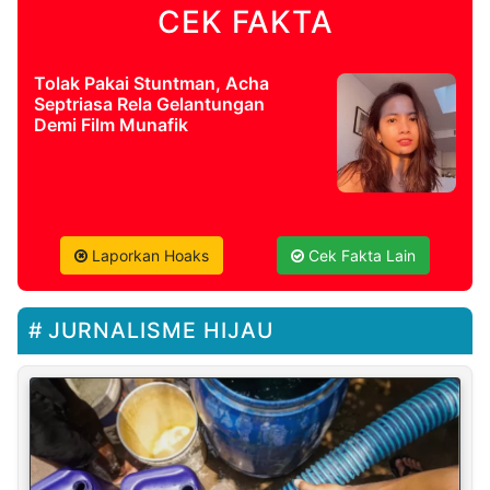
CEK FAKTA
Tolak Pakai Stuntman, Acha
Septriasa Rela Gelantungan
Demi Film Munafik
Laporkan Hoaks
Cek Fakta Lain
JURNALISME HIJAU