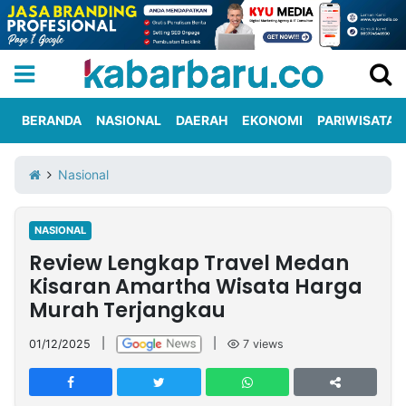
BERANDA
NASIONAL
DAERAH
EKONOMI
PARIWISATA
Informasi
KabarbaruTV
Kirim
Tentang
Nasional
Iklan
Berita
Kami
NASIONAL
Berita
Review Lengkap Travel Medan
Nasional
International
Olahraga
Entertainment
Daerah
Pariwisata
Kuliner
Kolom
Kisaran Amartha Wisata Harga
Murah Terjangkau
Network
01/12/2025
|
|
7
views
PT
TREETAN