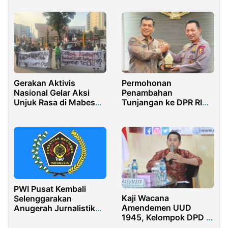
Bahari
Gerakan Aktivis
Permohonan
Nasional Gelar Aksi
Penambahan
Unjuk Rasa di Mabes
Tunjangan ke DPR RI
Polri, Tuntut Reformasi
Didukung Masyarakat
Polri dan Tolak
Kenaikan Anggaran
PWI Pusat Kembali
Kaji Wacana
Selenggarakan
Amendemen UUD
Anugerah Jurnalistik
1945, Kelompok DPD di
Adinegoro 2022
MPR Soroti Presidential