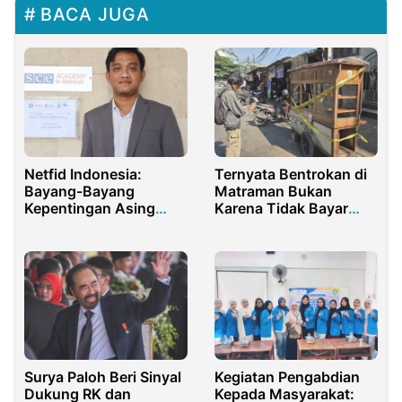
BACA JUGA
Netfid Indonesia:
Ternyata Bentrokan di
Bayang-Bayang
Matraman Bukan
Kepentingan Asing
Karena Tidak Bayar
dalam Pilpres 2024
Nasi Uduk! Ini
Penyebabnya
Surya Paloh Beri Sinyal
Kegiatan Pengabdian
Dukung RK dan
Kepada Masyarakat: