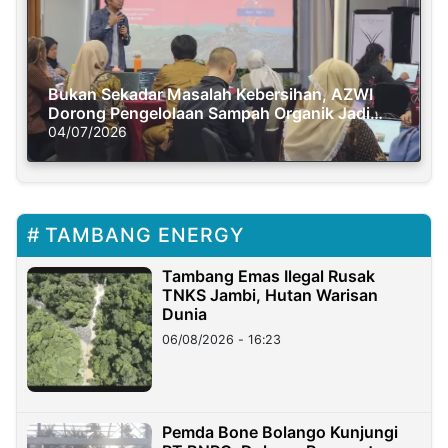
Bukan Sekadar Masalah Kebersihan, AZWI
Dorong Pengelolaan Sampah Organik Jadi
Solusi Krisis Iklim
04/07/2026
TAMBANG ENERGY
Tambang Emas Ilegal Rusak
TNKS Jambi, Hutan Warisan
Dunia
06/08/2026 - 16:23
Pemda Bone Bolango Kunjungi