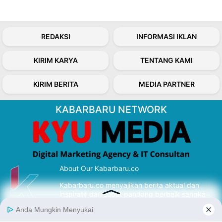
REDAKSI
INFORMASI IKLAN
KIRIM KARYA
TENTANG KAMI
KIRIM BERITA
MEDIA PARTNER
KABARBARU NETWORK
About Our Kabarbaru.co
Kabarbaru.co menyajikan berita aktual dan
inspiratif dari sudut pandang berbaik sangka
serta terverifikasi dari sumber yang tepat.