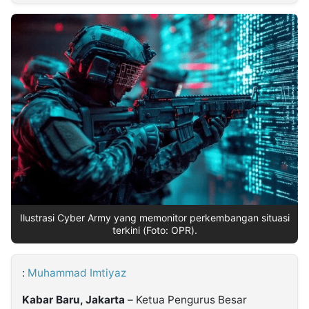
MULTIMEDIA
INDONESIA
Partner
Insight
Suara
Lens
Daily
Jalan
Idealita
Kita
Radar
Seedbacklink
NTB
Time
IDN
Jogja
Rakyat
News
Notice
Baru
Follow
Kabarbaru
Ilustrasi Cyber Army yang memonitor perkembangan situasi
terkini (Foto: OPR).
:
Muhammad Imtiyaz
Kabar Baru, Jakarta
– Ketua Pengurus Besar