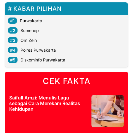
KABAR PILIHAN
Purwakarta
Sumenep
Om Zein
Polres Purwakarta
Diskominfo Purwakarta
CEK FAKTA
Saifull Amzi: Menulis Lagu
sebagai Cara Merekam Realitas
Kehidupan