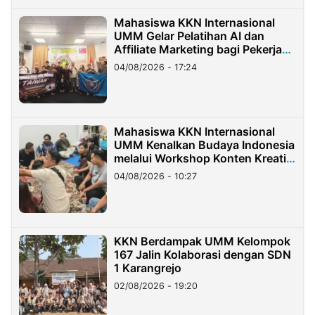
Mahasiswa KKN Internasional
UMM Gelar Pelatihan AI dan
Affiliate Marketing bagi Pekerja
Migran Indonesia di Taiwan
04/08/2026 - 17:24
Mahasiswa KKN Internasional
UMM Kenalkan Budaya Indonesia
melalui Workshop Konten Kreatif
di Taiwan
04/08/2026 - 10:27
KKN Berdampak UMM Kelompok
167 Jalin Kolaborasi dengan SDN
1 Karangrejo
02/08/2026 - 19:20