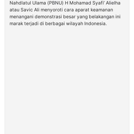
Nahdlatul Ulama (PBNU) H Mohamad Syafi’ Alielha
atau Savic Ali menyoroti cara aparat keamanan
©
menangani demonstrasi besar yang belakangan ini
Kabarbaru.co
-
marak terjadi di berbagai wilayah Indonesia.
2026
PT.
Kabarbaru
Media
Holding