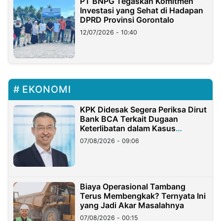
PT BNPG Tegaskan Komitmen
Investasi yang Sehat di Hadapan
DPRD Provinsi Gorontalo
12/07/2026 - 10:40
EKONOMI
KPK Didesak Segera Periksa Dirut
Bank BCA Terkait Dugaan
Keterlibatan dalam Kasus
Hilangnya Dana Nasabah Rp2,58
07/08/2026 - 09:06
Miliar
Biaya Operasional Tambang
Terus Membengkak? Ternyata Ini
yang Jadi Akar Masalahnya
07/08/2026 - 00:15