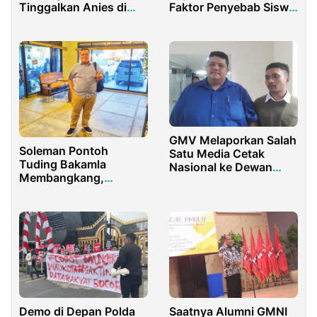
Tinggalkan Anies di
Faktor Penyebab Siswa
Pilkada Jakarta
Terjerat Pinjaman dan
Judi Online
GMV Melaporkan Salah
Soleman Pontoh
Satu Media Cetak
Tuding Bakamla
Nasional ke Dewan
Membangkang,
Pers
Direktur MSC Angkat
Bicara
Demo di Depan Polda
Saatnya Alumni GMNI