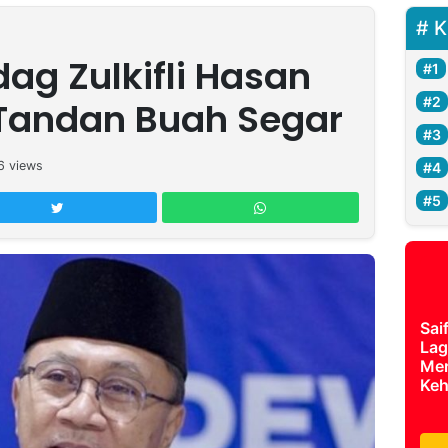
K
ag Zulkifli Hasan
Tandan Buah Segar
6
views
Sai
Lag
Mer
Keh