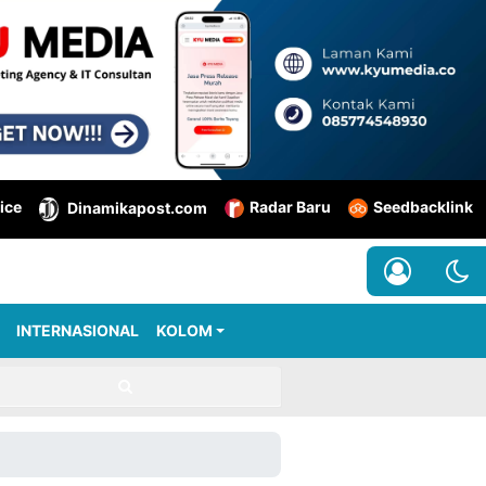
ice
Radar Baru
Seedbacklink
Dinamikapost.com
INTERNASIONAL
KOLOM