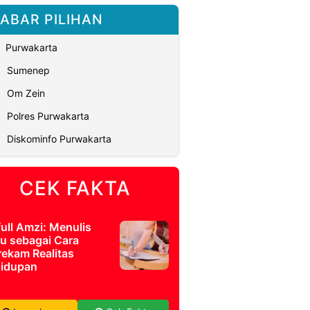
ABAR PILIHAN
Purwakarta
Sumenep
Om Zein
Polres Purwakarta
Diskominfo Purwakarta
CEK FAKTA
full Amzi: Menulis
u sebagai Cara
ekam Realitas
idupan