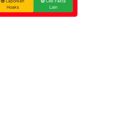
Laporkan
Cek Fakta
Hoaks
Lain