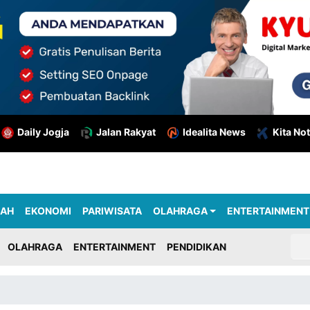
Daily Jogja
Jalan Rakyat
Idealita News
Kita Not
RAH
EKONOMI
PARIWISATA
OLAHRAGA
ENTERTAINMENT
OLAHRAGA
ENTERTAINMENT
PENDIDIKAN