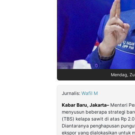
©
Kabarbaru.co
-
2026
PT.
Kabarbaru
Media
Holding
Mendag, Zulk
Jurnalis:
Wafil M
Kabar Baru, Jakarta–
Menteri Pe
menyusun beberapa strategi bar
(TBS) kelapa sawit di atas Rp 2.0
Diantaranya penghapusan pungut
ekspor yang dialokasikan untuk 