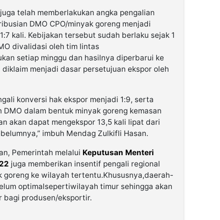
n juga telah memberlakukan angka pengalian
stribusian DMO CPO/minyak goreng menjadi
1:7 kali. Kebijakan tersebut sudah berlaku sejak 1
O divalidasi oleh tim lintas
kan setiap minggu dan hasilnya diperbarui ke
diklaim menjadi dasar persetujuan ekspor oleh
ali konversi hak ekspor menjadi 1:9, serta
ian DMO dalam bentuk minyak goreng kemasan
 akan dapat mengekspor 13,5 kali lipat dari
 sebelumnya,” imbuh Mendag Zulkifli Hasan.
n, Pemerintah melalui
Keputusan Menteri
022
juga memberikan insentif pengali regional
k goreng ke wilayah tertentu.Khususnya,daerah-
lum optimalsepertiwilayah timur sehingga akan
 bagi produsen/eksportir.