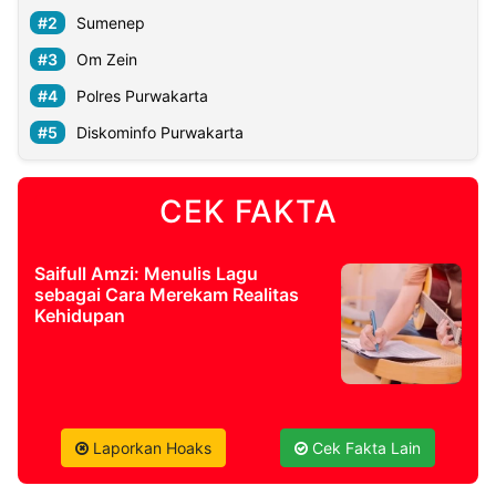
Sumenep
Om Zein
Polres Purwakarta
Diskominfo Purwakarta
CEK FAKTA
Saifull Amzi: Menulis Lagu
sebagai Cara Merekam Realitas
Kehidupan
Laporkan Hoaks
Cek Fakta Lain