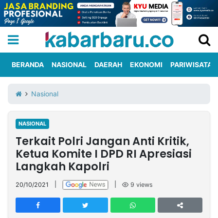
BERANDA
NASIONAL
DAERAH
EKONOMI
PARIWISATA
Informasi
KabarbaruTV
Kirim
Tentang
Nasional
Iklan
Berita
Kami
NASIONAL
Berita
Terkait Polri Jangan Anti Kritik,
Nasional
International
Olahraga
Entertainment
Daerah
Pariwisata
Kuliner
Kolom
Ketua Komite I DPD RI Apresiasi
Langkah Kapolri
Network
20/10/2021
|
|
9
views
PT
TREETAN