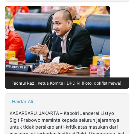
MULTIMEDIA
INDONESIA
Partner
Insight
Suara
Lens
Daily
Jalan
Idealita
Kita
Dinamikapost.com
Radar
Seedbacklink
NTB
Time
IDN
Jogja
Rakyat
News
Notice
Baru
Follow
Kabarbaru
Fachrul Razi, Ketua Komite I DPD RI (Foto: dok/istimewa).
:
Haidar Ali
KABARBARU, JAKARTA – Kapolri Jenderal Listyo
Sigit Prabowo meminta kepada seluruh jajarannya
untuk tidak bersikap anti-kritik atas masukan dari
masyarakat terhadap institusi Polri. Menurutnya, hal