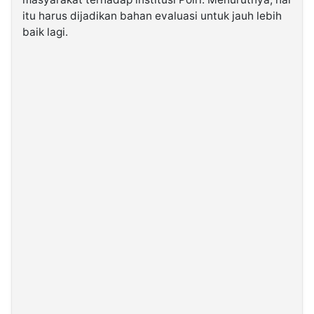
itu harus dijadikan bahan evaluasi untuk jauh lebih
baik lagi.
©
Kabarbaru.co
-
2026
PT.
Kabarbaru
Media
Holding