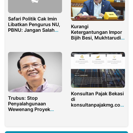
Safari Politik Cak Imin
Libatkan Pengurus NU,
Kurangi
PBNU: Jangan Salah
Ketergantungan Impor
Kaprah!
Bijih Besi, Mukhtarudin
Minta PT Krakatau
Steel Benahi Sektor
Hulu
Konsultan Pajak Bekasi
Trubus: Stop
di
Penyalahgunaan
konsultanpajakmg.com
Wewenang Proyek
Aja
SPAM