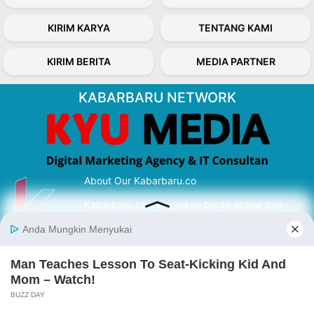
KIRIM KARYA
TENTANG KAMI
KIRIM BERITA
MEDIA PARTNER
KABARBARU NETWORK
About Our Kabarbaru.co
Kabarbaru.co menyajikan berita aktual dan
inspiratif dari sudut pandang berbaik sangka
serta terverifikasi dari sumber yang tepat.
Follow Kabarbaru