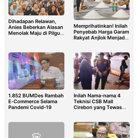
Dihadapan Relawan,
Memprihatinkan! Inilah
Anies Beberkan Alasan
Penyebab Harga Garam
Menolak Maju di Pilgub
Rakyat Anjlok Menjadi
Jabar
100/Kg
Inilah Nama-nama 4
1.852 BUMDes Rambah
Teknisi CSB Mall
E-Commerce Selama
Cirebon yang Tewas
Pandemi Covid-19
Terjebak di Dalam
Septic Tank