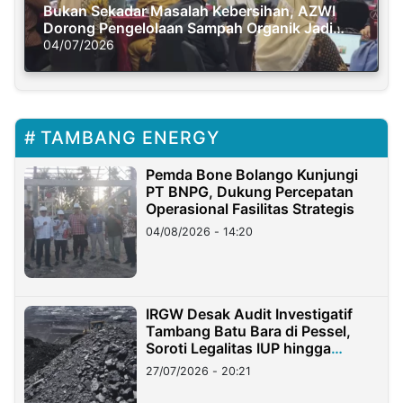
Bukan Sekadar Masalah Kebersihan, AZWI
Dorong Pengelolaan Sampah Organik Jadi
Solusi Krisis Iklim
04/07/2026
TAMBANG ENERGY
Pemda Bone Bolango Kunjungi
PT BNPG, Dukung Percepatan
Operasional Fasilitas Strategis
04/08/2026 - 14:20
IRGW Desak Audit Investigatif
Tambang Batu Bara di Pessel,
Soroti Legalitas IUP hingga
Stockpile
27/07/2026 - 20:21