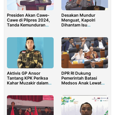
Presiden Akan Cawe-
Desakan Mundur
Cawe di Pilpres 2024,
Menguat, Kapolri
Tanda Kemunduran
Dihantam Isu
Demokrasi
Kepemilikan Saham
Anak di PT Position
Aktivis GP Ansor
DPR RI Dukung
Tantang KPK Periksa
Pemerintah Batasi
Kahar Muzakir dalam
Medsos Anak Lewat
Kasus Korupsi CSR
UU
Bank Indonesia