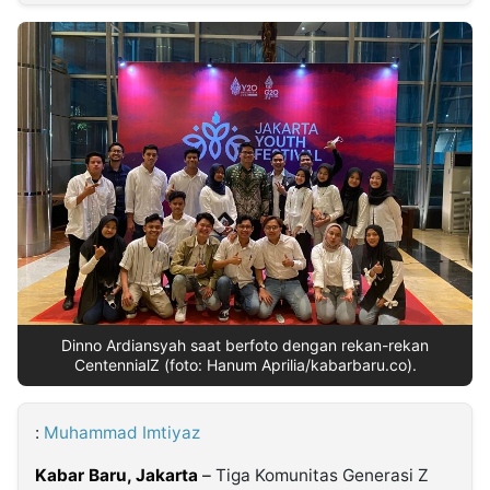
MULTIMEDIA
INDONESIA
Partner
Insight
Suara
Lens
Daily
Jalan
Idealita
Kita
Radar
Seedbacklink
NTB
Time
IDN
Jogja
Rakyat
News
Notice
Baru
Follow
Kabarbaru
Dinno Ardiansyah saat berfoto dengan rekan-rekan
CentennialZ (foto: Hanum Aprilia/kabarbaru.co).
:
Muhammad Imtiyaz
Kabar Baru, Jakarta
–
Tiga Komunitas Generasi Z