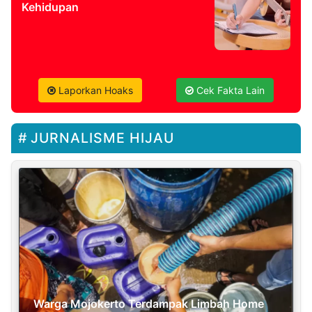
Kehidupan
Laporkan Hoaks
Cek Fakta Lain
JURNALISME HIJAU
Warga Mojokerto Terdampak Limbah Home