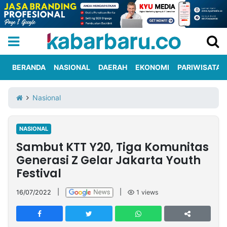
BERANDA
NASIONAL
DAERAH
EKONOMI
PARIWISATA
Informasi
KabarbaruTV
Kirim
Tentang
Nasional
Iklan
Berita
Kami
NASIONAL
Berita
Sambut KTT Y20, Tiga Komunitas
Nasional
International
Olahraga
Entertainment
Daerah
Pariwisata
Kuliner
Kolom
Generasi Z Gelar Jakarta Youth
Festival
Network
16/07/2022
|
|
1
views
PT
TREETAN