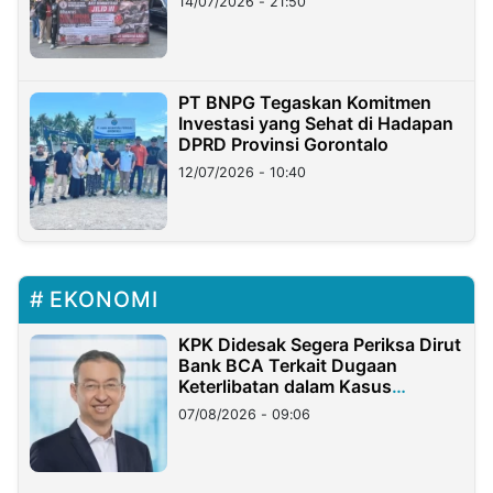
14/07/2026 - 21:50
PT BNPG Tegaskan Komitmen
Investasi yang Sehat di Hadapan
DPRD Provinsi Gorontalo
12/07/2026 - 10:40
EKONOMI
KPK Didesak Segera Periksa Dirut
Bank BCA Terkait Dugaan
Keterlibatan dalam Kasus
Hilangnya Dana Nasabah Rp2,58
07/08/2026 - 09:06
Miliar