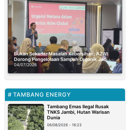
Bukan Sekadar Masalah Kebersihan, AZWI
Dorong Pengelolaan Sampah Organik Jadi
Solusi Krisis Iklim
04/07/2026
TAMBANG ENERGY
Tambang Emas Ilegal Rusak
TNKS Jambi, Hutan Warisan
Dunia
06/08/2026 - 16:23