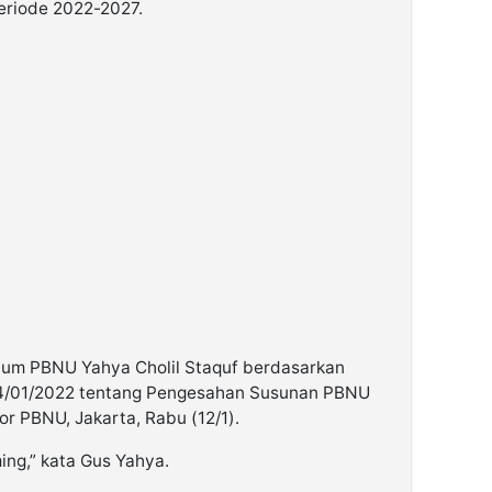
eriode 2022-2027.
etum PBNU Yahya Cholil Staquf berdasarkan
4/01/2022 tentang Pengesahan Susunan PBNU
r PBNU, Jakarta, Rabu (12/1).
ng,” kata Gus Yahya.