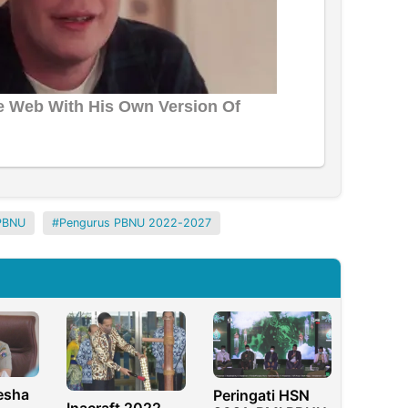
PBNU
Pengurus PBNU 2022-2027
esha
Peringati HSN
Inacraft 2022,