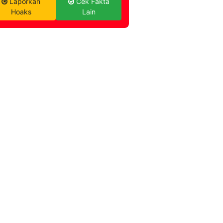
Laporkan
Cek Fakta
Hoaks
Lain