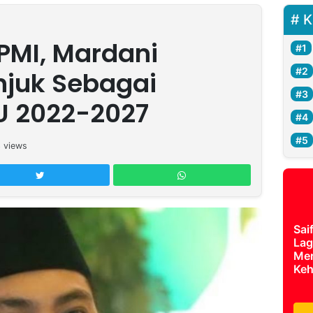
K
PMI, Mardani
njuk Sebagai
 2022-2027
3
views
Sai
Lag
Mer
Keh