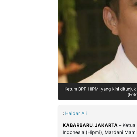
©
Kabarbaru.co
-
2026
PT.
Kabarbaru
Media
Holding
Ketum BPP HIPMI yang kini ditunj
(Fot
:
Haidar Ali
KABARBARU,
JAKARTA
– Ketua
Indonesia (Hipmi), Mardani Mam