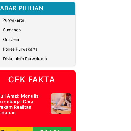
ABAR PILIHAN
Purwakarta
Sumenep
Om Zein
Polres Purwakarta
Diskominfo Purwakarta
CEK FAKTA
full Amzi: Menulis
u sebagai Cara
ekam Realitas
idupan