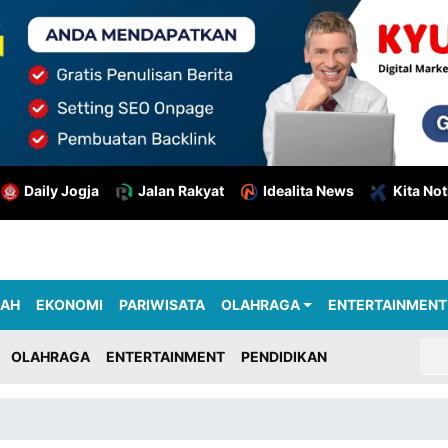
Daily Jogja
Jalan Rakyat
Idealita News
Kita Not
RAH
EKONOMI
PARIWISATA
OLAHRAGA
ENTERTAINMENT
OLAHRAGA
ENTERTAINMENT
PENDIDIKAN