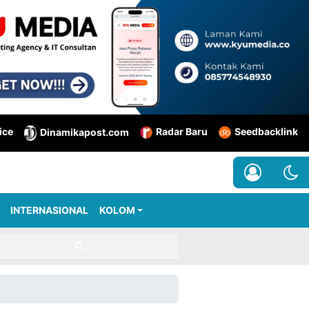
ice
Radar Baru
Seedbacklink
Dinamikapost.com
INTERNASIONAL
KOLOM