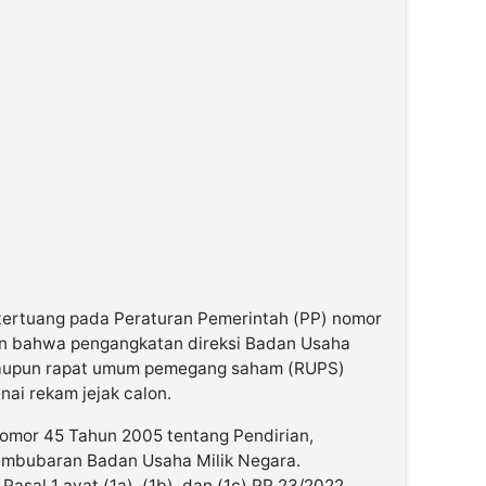
tertuang pada Peraturan Pemerintah (PP) nomor
n bahwa pengangkatan direksi Badan Usaha
maupun rapat umum pemegang saham (RUPS)
i rekam jejak calon.
 Nomor 45 Tahun 2005 tentang Pendirian,
mbubaran Badan Usaha Milik Negara.
asal 1 ayat (1a), (1b), dan (1c) PP 23/2022.