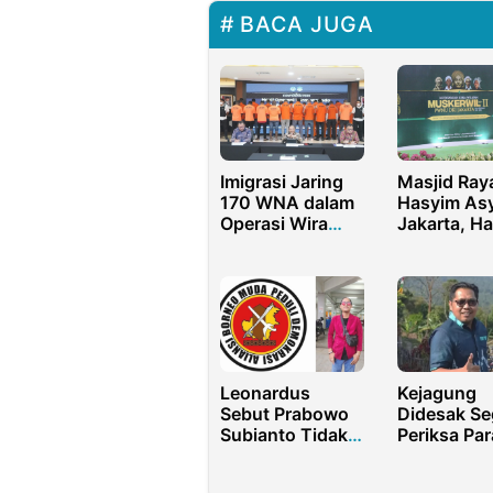
BACA JUGA
Imigrasi Jaring
Masjid Ray
170 WNA dalam
Hasyim Asy
Operasi Wira
Jakarta, H
Waspada
Menjadi Pu
Perhidmat
Leonardus
Kejagung
Sebut Prabowo
Didesak Se
Subianto Tidak
Periksa Par
Layak Mimpin
Pejabat da
NKRI
Anggota DP