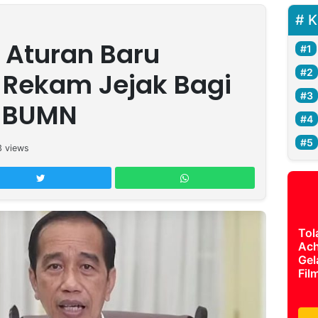
K
 Aturan Baru
 Rekam Jejak Bagi
i BUMN
3
views
Tol
Ach
Gel
Fil