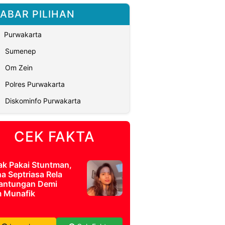
ABAR PILIHAN
Purwakarta
Sumenep
Om Zein
Polres Purwakarta
Diskominfo Purwakarta
CEK FAKTA
ak Pakai Stuntman,
a Septriasa Rela
antungan Demi
m Munafik