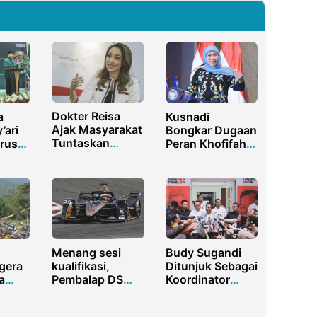
Dokter Reisa
Kusnadi
a
Ajak Masyarakat
Bongkar Dugaan
’ari
Tuntaskan
Peran Khofifah
arus
Vaksinasi Covid-
Indar Parawansa
sat
19 Hingga Tahap
dalam Korupsi
an NU
Kedua
Hibah Jatim
Menang sesi
Budy Sugandi
gera
kualifikasi,
Ditunjuk Sebagai
a
Pembalap DS
Koordinator
n
Techeetah Jean
Nasional
R RI
Eric Vergne
Sahabat Mahfud