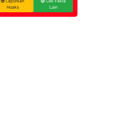
Laporkan
Cek Fakta
Hoaks
Lain