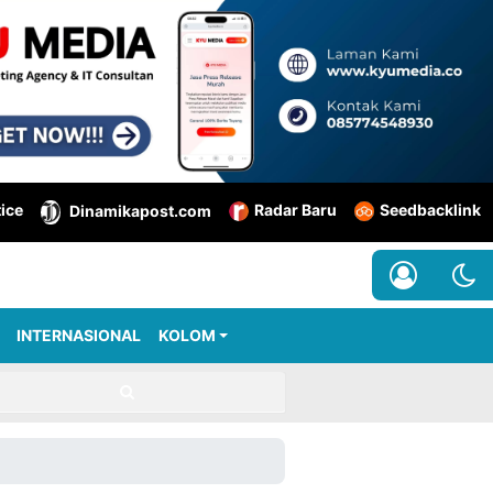
tice
Radar Baru
Seedbacklink
Dinamikapost.com
INTERNASIONAL
KOLOM