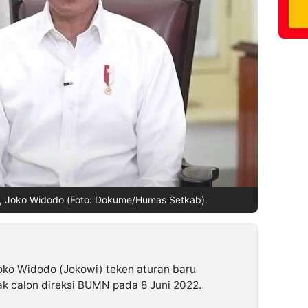
a, Joko Widodo (Foto: Dokume/Humas Setkab).
oko Widodo (Jokowi) teken aturan baru
k calon direksi BUMN pada 8 Juni 2022.