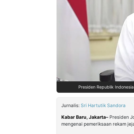
©
Kabarbaru.co
-
2026
PT.
Kabarbaru
Media
Holding
Presiden Republik Indonesi
Jurnalis:
Sri Hartutik Sandora
Kabar Baru
,
Jakarta
–
Presiden J
mengenai pemeriksaan rekam jeja