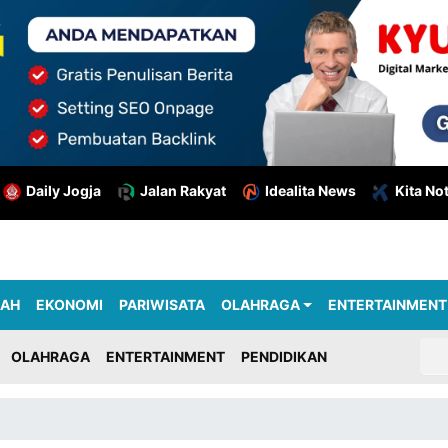
Daily Jogja
Jalan Rakyat
Idealita News
Kita No
RAH
EKONOMI
PARIWISATA
OLAHRAGA
ENTERTAINMENT
OLAHRAGA
ENTERTAINMENT
PENDIDIKAN