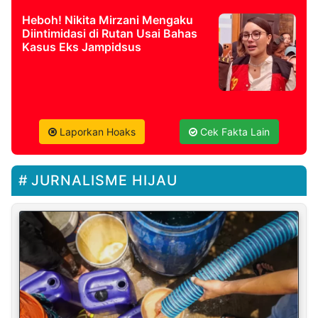
Heboh! Nikita Mirzani Mengaku
Diintimidasi di Rutan Usai Bahas
Kasus Eks Jampidsus
Laporkan Hoaks
Cek Fakta Lain
JURNALISME HIJAU