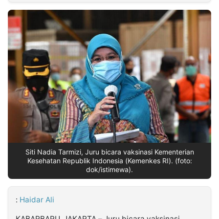
MULTIMEDIA
INDONESIA
Partner
Insight
Suara
Lens
Daily
Jalan
Idealita
Kita
Dinamikapost.com
Radar
Seedbacklink
NTB
Time
IDN
Jogja
Rakyat
News
Notice
Baru
Follow
Kabarbaru
Siti Nadia Tarmizi, Juru bicara vaksinasi Kementerian
Kesehatan Republik Indonesia (Kemenkes RI). (foto:
dok/istimewa).
:
Haidar Ali
KABARBARU, JAKARTA – Juru bicara vaksinasi