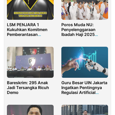
LSM PENJARA 1
Poros Muda NU:
Kukuhkan Komitmen
Penyelenggaraan
Pemberantasan
Ibadah Haji 2025
Korupsi Lewat Tagline:
Kacau, Tidak Sesuai
Menginvestigasi Kasus
Arahan Prabowo
Mega Korupsi yang
Serius dan Kompleks
Bareskrim: 295 Anak
Guru Besar UIN Jakarta
Jadi Tersangka Ricuh
Ingatkan Pentingnya
Demo
Regulasi Artificial
Inteligen