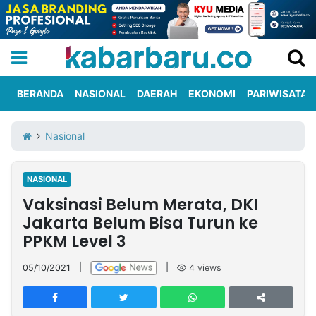
BERANDA
NASIONAL
DAERAH
EKONOMI
PARIWISATA
Informasi
KabarbaruTV
Kirim
Tentang
Nasional
Iklan
Berita
Kami
NASIONAL
Berita
Vaksinasi Belum Merata, DKI
Nasional
International
Olahraga
Entertainment
Daerah
Pariwisata
Kuliner
Kolom
Jakarta Belum Bisa Turun ke
PPKM Level 3
Network
05/10/2021
|
|
4
views
PT
TREETAN