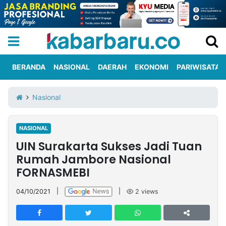
BERANDA
NASIONAL
DAERAH
EKONOMI
PARIWISATA
Informasi
KabarbaruTV
Kirim
Tentang
Nasional
Iklan
Berita
Kami
NASIONAL
Berita
UIN Surakarta Sukses Jadi Tuan
Nasional
International
Olahraga
Entertainment
Daerah
Pariwisata
Kuliner
Kolom
Rumah Jambore Nasional
FORNASMEBI
Network
04/10/2021
|
|
2
views
PT
TREETAN