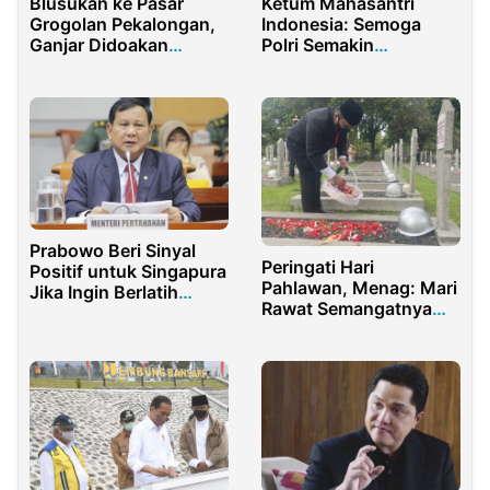
Blusukan ke Pasar
Ketum Mahasantri
Grogolan Pekalongan,
Indonesia: Semoga
Ganjar Didoakan
Polri Semakin
Pedagang Jadi
Dipercaya Masyarakat
Presiden
Prabowo Beri Sinyal
Peringati Hari
Positif untuk Singapura
Pahlawan, Menag: Mari
Jika Ingin Berlatih
Rawat Semangatnya
Militer
dan Jadikan Inspirasi