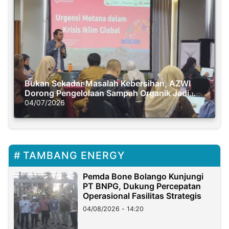
Bukan Sekadar Masalah Kebersihan, AZWI
Dorong Pengelolaan Sampah Organik Jadi
Solusi Krisis Iklim
04/07/2026
TAMBANG ENERGY
Pemda Bone Bolango Kunjungi
PT BNPG, Dukung Percepatan
Operasional Fasilitas Strategis
04/08/2026 - 14:20