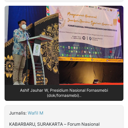
MULTIMEDIA
INDONESIA
Partner
Insight
Suara
Lens
Daily
Jalan
Idealita
Kita
Dinamikapost.com
Radar
Seedbacklink
NTB
Time
IDN
Jogja
Rakyat
News
Notice
Baru
Follow
Kabarbaru
Ashif Jauhar W, Presidium Nasional Fornasmebi
(dok/fornasmebi)..
Jurnalis:
Wafil M
KABARBARU, SURAKARTA – Forum Nasional