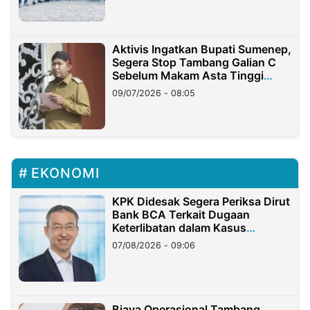
Aktivis Ingatkan Bupati Sumenep,
Segera Stop Tambang Galian C
Sebelum Makam Asta Tinggi
Longsor
09/07/2026 - 08:05
EKONOMI
KPK Didesak Segera Periksa Dirut
Bank BCA Terkait Dugaan
Keterlibatan dalam Kasus
Hilangnya Dana Nasabah Rp2,58
07/08/2026 - 09:06
Miliar
Biaya Operasional Tambang