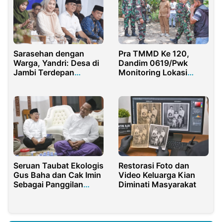
Sarasehan dengan
Pra TMMD Ke 120,
Warga, Yandri: Desa di
Dandim 0619/Pwk
Jambi Terdepan
Monitoring Lokasi
Sukseskan MBG
TMMD di Wilayah Desa
Gurudug
Seruan Taubat Ekologis
Restorasi Foto dan
Gus Baha dan Cak Imin
Video Keluarga Kian
Sebagai Panggilan
Diminati Masyarakat
Moral