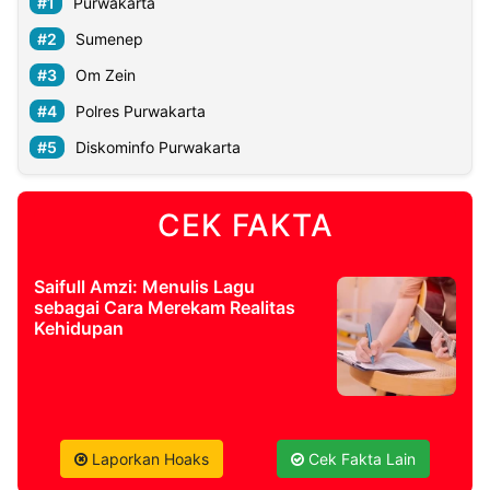
Purwakarta
Sumenep
Om Zein
Polres Purwakarta
Diskominfo Purwakarta
CEK FAKTA
Saifull Amzi: Menulis Lagu
sebagai Cara Merekam Realitas
Kehidupan
Laporkan Hoaks
Cek Fakta Lain