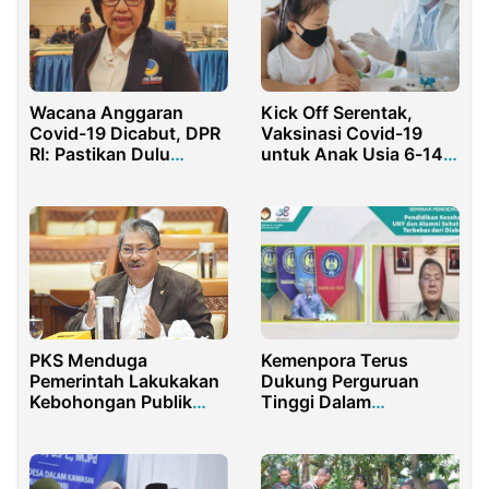
Wacana Anggaran
Kick Off Serentak,
Covid-19 Dicabut, DPR
Vaksinasi Covid-19
RI: Pastikan Dulu
untuk Anak Usia 6-14
Regulasinya!
Tahun Digelar Besok
Kemenpora Terus
PKS Menduga
Dukung Perguruan
Pemerintah Lakukakan
Tinggi Dalam
Kebohongan Publik
Wujudkan Generasi
dalam Kemendisbud-
Muda Yang Sehat
Ristek