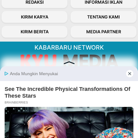
REDAKSI
INFORMASI IKLAN
KIRIM KARYA
TENTANG KAMI
KIRIM BERITA
MEDIA PARTNER
KABARBARU NETWORK
About Our Kabarbaru.co
Kabarbaru.co menyajikan berita aktual dan
inspiratif dari sudut pandang berbaik sangka
serta terverifikasi dari sumber yang tepat.
Follow Kabarbaru