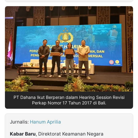
MULTIMEDIA
INDONESIA
Partner
Insight
Suara
Lens
Daily
Jalan
Idealita
Kita
Dinamikapost.com
Radar
Seedbacklink
NTB
Time
IDN
Jogja
Rakyat
News
Notice
Baru
Follow
Kabarbaru
PT Dahana Ikut Berperan dalam Hearing Session Revisi
Perkap Nomor 17 Tahun 2017 di Bali.
Jurnalis:
Hanum Aprilia
Kabar Baru
, Direktorat Keamanan Negara