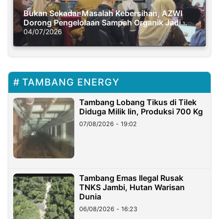
Bukan Sekadar Masalah Kebersihan, AZWI
Dorong Pengelolaan Sampah Organik Jadi
Solusi Krisis Iklim
04/07/2026
TAMBANG ENERGY
Tambang Lobang Tikus di Tilek
Diduga Milik Iin, Produksi 700 Kg
07/08/2026 - 19:02
Tambang Emas Ilegal Rusak
TNKS Jambi, Hutan Warisan
Dunia
06/08/2026 - 16:23