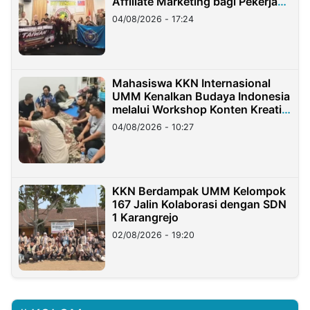
Affiliate Marketing bagi Pekerja
Migran Indonesia di Taiwan
04/08/2026 - 17:24
Mahasiswa KKN Internasional
UMM Kenalkan Budaya Indonesia
melalui Workshop Konten Kreatif
di Taiwan
04/08/2026 - 10:27
KKN Berdampak UMM Kelompok
167 Jalin Kolaborasi dengan SDN
1 Karangrejo
02/08/2026 - 19:20