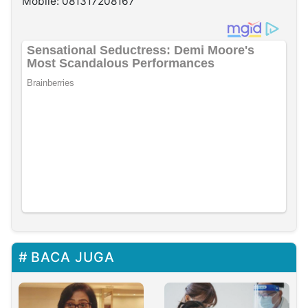
Mobile: 081317208167
BACA JUGA