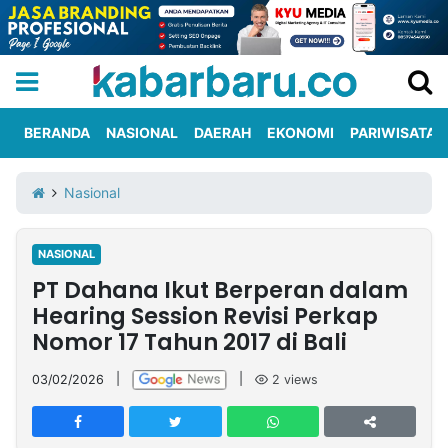
BERANDA
NASIONAL
DAERAH
EKONOMI
PARIWISATA
Informasi
KabarbaruTV
Kirim
Tentang
Nasional
Iklan
Berita
Kami
NASIONAL
Berita
PT Dahana Ikut Berperan dalam
Nasional
International
Olahraga
Entertainment
Daerah
Pariwisata
Kuliner
Kolom
Hearing Session Revisi Perkap
Nomor 17 Tahun 2017 di Bali
Network
03/02/2026
|
|
2
views
PT
TREETAN