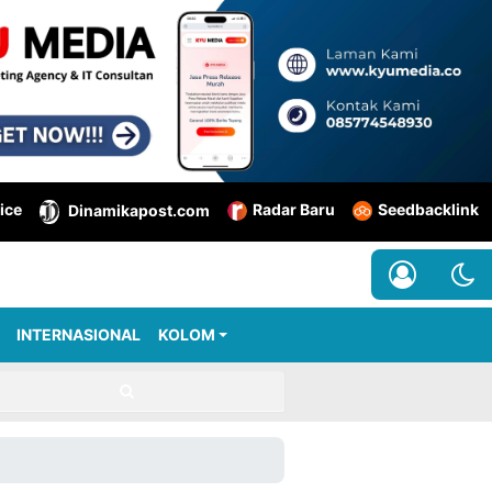
ice
Radar Baru
Seedbacklink
Dinamikapost.com
INTERNASIONAL
KOLOM