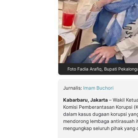
©
Kabarbaru.co
-
2026
PT.
Kabarbaru
Media
Holding
Foto Fadia Arafiq, Bupati Pekalon
Jurnalis:
Imam Buchori
Kabarbaru, Jakarta
– Wakil Ketua
Komisi Pemberantasan Korupsi (K
dalam kasus dugaan korupsi yang 
mendorong lembaga antirasuah i
mengungkap seluruh pihak yang d