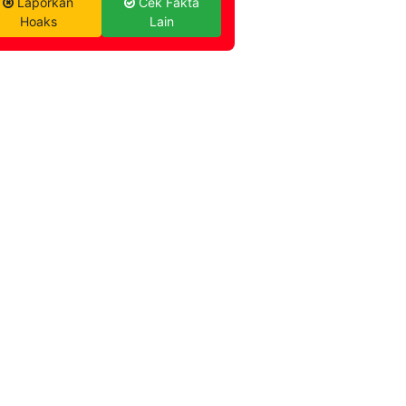
Laporkan
Cek Fakta
Hoaks
Lain