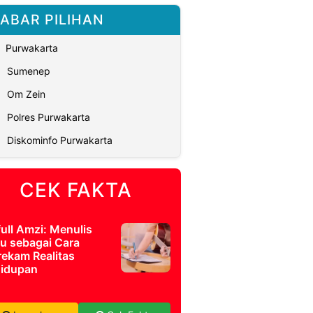
ABAR PILIHAN
Purwakarta
Sumenep
Om Zein
Polres Purwakarta
Diskominfo Purwakarta
CEK FAKTA
full Amzi: Menulis
u sebagai Cara
ekam Realitas
idupan