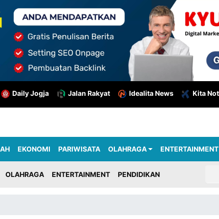
Daily Jogja
Jalan Rakyat
Idealita News
Kita Not
RAH
EKONOMI
PARIWISATA
OLAHRAGA
ENTERTAINMENT
OLAHRAGA
ENTERTAINMENT
PENDIDIKAN