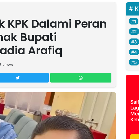
K
k KPK Dalami Peran
nak Bupati
adia Arafiq
3
views
Sai
Lag
Mer
Keh