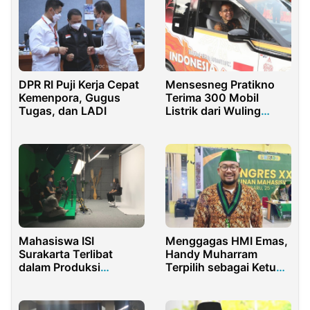
Mensesneg Pratikno
DPR RI Puji Kerja Cepat
Terima 300 Mobil
Kemenpora, Gugus
Listrik dari Wuling
Tugas, dan LADI
Motors
Mahasiswa ISI
Menggagas HMI Emas,
Surakarta Terlibat
Handy Muharram
dalam Produksi
Terpilih sebagai Ketum
Program Baru Espos
PB HMI MPO di
Indonesia berkonsep
Kongres Pekanbaru
Vox Pop