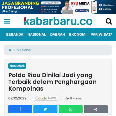
BERANDA
NASIONAL
DAERAH
EKONOMI
PARIWISATA
Informasi
KabarbaruTV
Kirim
Tentang
Nasional
Iklan
Berita
Kami
NASIONAL
Berita
Polda Riau Dinilai Jadi yang
Nasional
International
Olahraga
Entertainment
Daerah
Pariwisata
Kuliner
Kolom
Terbaik dalam Penghargaan
Kompolnas
Network
09/12/2022
|
|
6
views
PT
TREETAN