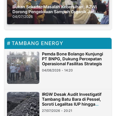
Bukan Sekadar Masalah Kebersihan, AZWI
Dorong Pengelolaan Sampah Organik Jadi
Solusi Krisis Iklim
04/07/2026
TAMBANG ENERGY
Pemda Bone Bolango Kunjungi
PT BNPG, Dukung Percepatan
Operasional Fasilitas Strategis
04/08/2026 - 14:20
IRGW Desak Audit Investigatif
Tambang Batu Bara di Pessel,
Soroti Legalitas IUP hingga
Stockpile
27/07/2026 - 20:21