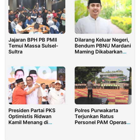
Jajaran BPH PB PMII
Dilarang Keluar Negeri,
Temui Massa Sulsel-
Bendum PBNU Mardani
Sultra
Maming Dikabarkan
Jadi Tersangka KPK
Presiden Partai PKS
Polres Purwakarta
Optimistis Ridwan
Terjunkan Ratus
Kamil Menang di
Personel PAM Operasi
Pilkada Jakarta
Ketupat Lodaya 2024