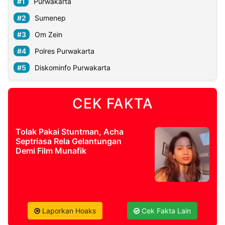
Purwakarta
Sumenep
Om Zein
Polres Purwakarta
Diskominfo Purwakarta
CEK FAKTA
Tolak Pakai Stuntman, Acha
Septriasa Rela Gelantungan
Demi Film Munafik
Laporkan Hoaks
Cek Fakta Lain