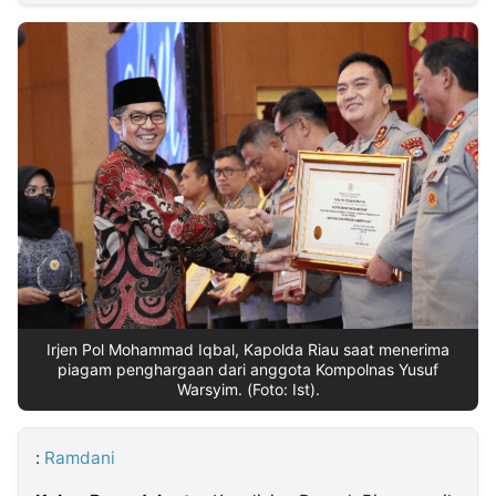
MULTIMEDIA
INDONESIA
Partner
Insight
Suara
Lens
Daily
Jalan
Idealita
Kita
Dinamikapost.com
Radar
Seedbacklink
NTB
Time
IDN
Jogja
Rakyat
News
Notice
Baru
Follow
Kabarbaru
Irjen Pol Mohammad Iqbal, Kapolda Riau saat menerima
piagam penghargaan dari anggota Kompolnas Yusuf
Warsyim. (Foto: Ist).
:
Ramdani