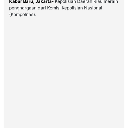
Kabar Baru, Jakarta-
Kepolisian Daerah Riau meraih
penghargaan dari Komisi Kepolisian Nasional
(Kompolnas).
©
Kabarbaru.co
-
2026
PT.
Kabarbaru
Media
Holding