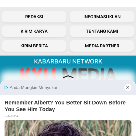
REDAKSI
INFORMASI IKLAN
KIRIM KARYA
TENTANG KAMI
KIRIM BERITA
MEDIA PARTNER
KABARBARU NETWORK
About Our Kabarbaru.co
Kabarbaru.co menyajikan berita aktual dan
inspiratif dari sudut pandang berbaik sangka
serta terverifikasi dari sumber yang tepat.
Follow Kabarbaru