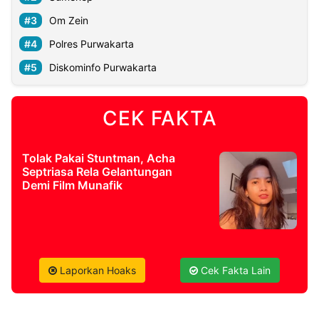
Om Zein
©
Polres Purwakarta
Kabarbaru.co
-
2026
Diskominfo Purwakarta
PT.
Kabarbaru
CEK FAKTA
Media
Holding
Tolak Pakai Stuntman, Acha
Septriasa Rela Gelantungan
Demi Film Munafik
Laporkan Hoaks
Cek Fakta Lain