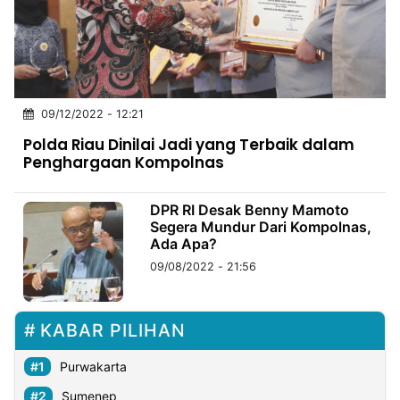
MULTIMEDIA
INDONESIA
Partner
09/12/2022 - 12:21
Insight
Suara
Lens
Daily
Jalan
Idealita
Kita
Dinamikapost.com
Radar
Seedbacklink
Polda Riau Dinilai Jadi yang Terbaik dalam
NTB
Time
IDN
Jogja
Rakyat
News
Notice
Baru
Penghargaan Kompolnas
Follow
Kabarbaru
DPR RI Desak Benny Mamoto
Segera Mundur Dari Kompolnas,
Ada Apa?
09/08/2022 - 21:56
KABAR PILIHAN
Purwakarta
Sumenep