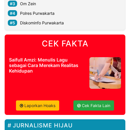
Om Zein
Polres Purwakarta
Diskominfo Purwakarta
CEK FAKTA
Saifull Amzi: Menulis Lagu
sebagai Cara Merekam Realitas
Kehidupan
Laporkan Hoaks
Cek Fakta Lain
JURNALISME HIJAU