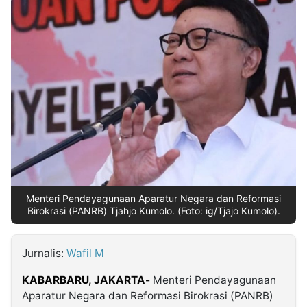
MULTIMEDIA
INDONESIA
Partner
Insight
Suara
Lens
Daily
Jalan
Idealita
Kita
Dinamikapost.com
Radar
Seedbacklink
NTB
Time
IDN
Jogja
Rakyat
News
Notice
Baru
Follow
Kabarbaru
Menteri Pendayagunaan Aparatur Negara dan Reformasi
Birokrasi (PANRB) Tjahjo Kumolo. (Foto: ig/Tjajo Kumolo).
Jurnalis:
Wafil M
KABARBARU, JAKARTA-
Menteri Pendayagunaan
Aparatur Negara dan Reformasi Birokrasi (PANRB)