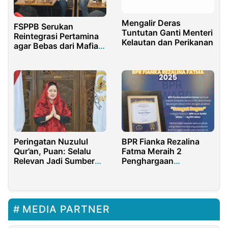
Mengalir Deras
FSPPB Serukan
Tuntutan Ganti Menteri
Reintegrasi Pertamina
Kelautan dan Perikanan
agar Bebas dari Mafia
Migas
Peringatan Nuzulul
BPR Fianka Rezalina
Qur’an, Puan: Selalu
Fatma Meraih 2
Relevan Jadi Sumber
Penghargaan
Moral dan Inspirasi
Bergengsi Pada Event
Info Bank Award 2025
MEDIA PARTNER