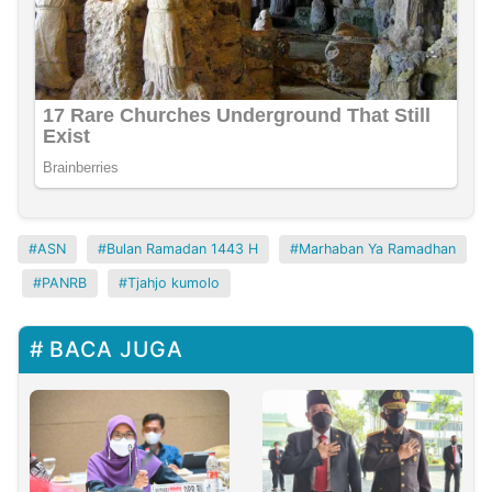
ASN
Bulan Ramadan 1443 H
Marhaban Ya Ramadhan
PANRB
Tjahjo kumolo
BACA JUGA