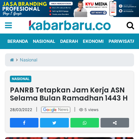
BERANDA
NASIONAL
DAERAH
EKONOMI
PARIWISATA
Informasi
KabarbaruTV
Kirim
Tentang
Nasional
Iklan
Berita
Kami
NASIONAL
Berita
PANRB Tetapkan Jam Kerja ASN
Nasional
International
Olahraga
Entertainment
Daerah
Pariwisata
Kuliner
Kolom
Selama Bulan Ramadhan 1443 H
28/03/2022
|
|
5
views
Network
PT
TREETAN