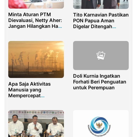
Minta Aturan PTM
Tito Karnavian Pastikan
Dievaluasi, Netty Aher:
PON Papua Aman
Jangan Hilangkan Hak
Digelar Ditengah
Orang Tua untuk
Pandemi
Memilih PJJ
Doli Kurnia Ingatkan
Forhati Beri Penguatan
Apa Saja Aktivitas
untuk Perempuan
Manusia yang
Mempercepat
Pemanasan Global?