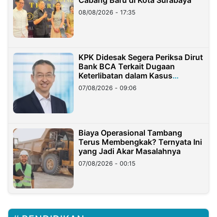
Cabang Baru di Kota Surabaya
08/08/2026 - 17:35
KPK Didesak Segera Periksa Dirut
Bank BCA Terkait Dugaan
Keterlibatan dalam Kasus
Hilangnya Dana Nasabah Rp2,58
07/08/2026 - 09:06
Miliar
Biaya Operasional Tambang
Terus Membengkak? Ternyata Ini
yang Jadi Akar Masalahnya
07/08/2026 - 00:15