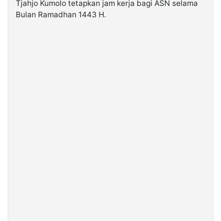
Tjahjo Kumolo tetapkan jam kerja bagi ASN selama
Bulan Ramadhan 1443 H.
©
Kabarbaru.co
-
2026
PT.
Kabarbaru
Media
Holding