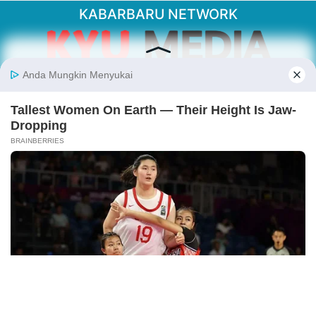
KABARBARU NETWORK
About Our Kabarbaru.co
Kabarbaru.co menyajikan berita aktual dan
inspiratif dari sudut pandang berbaik sangka
serta terverifikasi dari sumber yang tepat.
Follow Kabarbaru
Kabarbaru.co
Copyright © 2026. All rights reserved