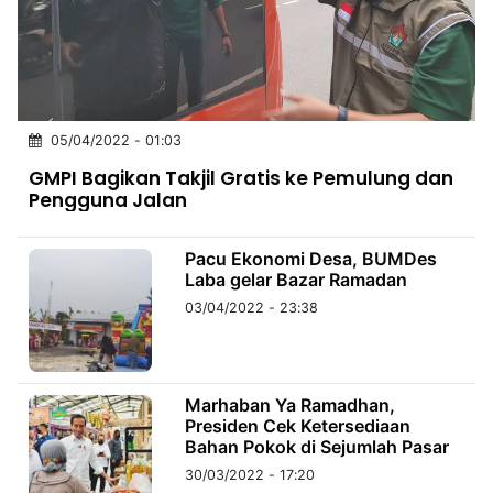
MULTIMEDIA
INDONESIA
Partner
05/04/2022 - 01:03
Insight
Suara
Lens
Daily
Jalan
Idealita
Kita
Dinamikapost.com
Radar
Seedbacklink
GMPI Bagikan Takjil Gratis ke Pemulung dan
NTB
Time
IDN
Jogja
Rakyat
News
Notice
Baru
Pengguna Jalan
Follow
Kabarbaru
Pacu Ekonomi Desa, BUMDes
Laba gelar Bazar Ramadan
03/04/2022 - 23:38
Marhaban Ya Ramadhan,
Presiden Cek Ketersediaan
Bahan Pokok di Sejumlah Pasar
30/03/2022 - 17:20