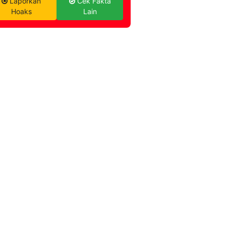
Laporkan
Cek Fakta
Hoaks
Lain