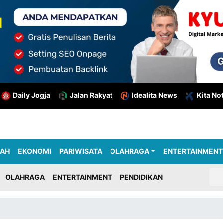
Daily Jogja
Jalan Rakyat
Idealita News
Kita No
RAH
EKONOMI
PARIWISATA
OLAHRAGA
ENTERTAINMENT
OLAHRAGA
ENTERTAINMENT
PENDIDIKAN