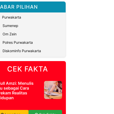
ABAR PILIHAN
Purwakarta
Sumenep
Om Zein
Polres Purwakarta
Diskominfo Purwakarta
CEK FAKTA
full Amzi: Menulis
u sebagai Cara
ekam Realitas
idupan