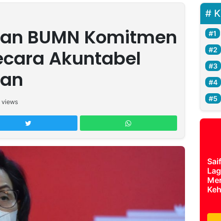
K
dan BUMN Komitmen
ecara Akuntabel
ran
views
Sai
Lag
Mer
Keh