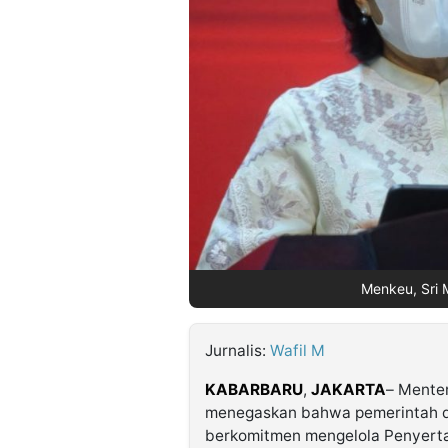
©
Kabarbaru.co
-
2026
PT.
Kabarbaru
Media
Holding
Menkeu, Sri 
Jurnalis:
Wafil M
KABARBARU
,
JAKARTA
– Menter
menegaskan bahwa pemerintah d
berkomitmen mengelola Penyert