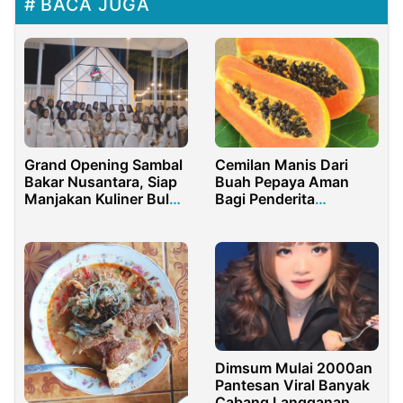
BACA JUGA
Grand Opening Sambal
Cemilan Manis Dari
Bakar Nusantara, Siap
Buah Pepaya Aman
Manjakan Kuliner Bulan
Bagi Penderita
Ramadan
Diabetes
Dimsum Mulai 2000an
Pantesan Viral Banyak
Cabang Langganan