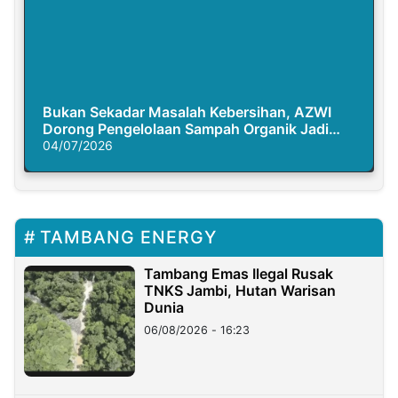
Bukan Sekadar Masalah Kebersihan, AZWI
Dorong Pengelolaan Sampah Organik Jadi
Solusi Krisis Iklim
04/07/2026
TAMBANG ENERGY
Tambang Emas Ilegal Rusak
TNKS Jambi, Hutan Warisan
Dunia
06/08/2026 - 16:23