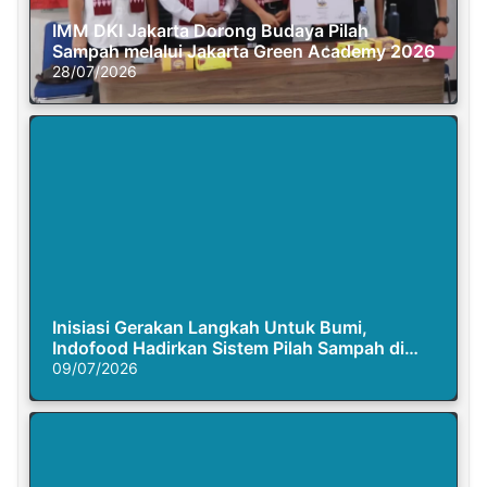
IMM DKI Jakarta Dorong Budaya Pilah
Sampah melalui Jakarta Green Academy 2026
28/07/2026
Inisiasi Gerakan Langkah Untuk Bumi,
Indofood Hadirkan Sistem Pilah Sampah di
Semasa Piknik
09/07/2026