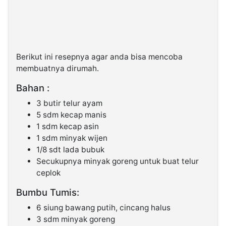
Berikut ini resepnya agar anda bisa mencoba
membuatnya dirumah.
Bahan :
3 butir telur ayam
5 sdm kecap manis
1 sdm kecap asin
1 sdm minyak wijen
1/8 sdt lada bubuk
Secukupnya minyak goreng untuk buat telur
ceplok
Bumbu Tumis:
6 siung bawang putih, cincang halus
3 sdm minyak goreng