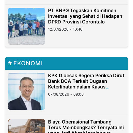
PT BNPG Tegaskan Komitmen
Investasi yang Sehat di Hadapan
DPRD Provinsi Gorontalo
12/07/2026 - 10:40
EKONOMI
KPK Didesak Segera Periksa Dirut
Bank BCA Terkait Dugaan
Keterlibatan dalam Kasus
Hilangnya Dana Nasabah Rp2,58
07/08/2026 - 09:06
Miliar
Biaya Operasional Tambang
Terus Membengkak? Ternyata Ini
yang Jadi Akar Masalahnya