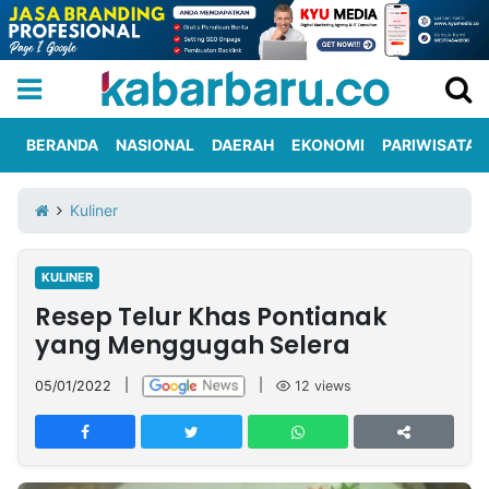
BERANDA
NASIONAL
DAERAH
EKONOMI
PARIWISATA
Informasi
KabarbaruTV
Kirim
Tentang
Kuliner
Iklan
Berita
Kami
KULINER
Berita
Resep Telur Khas Pontianak
Nasional
International
Olahraga
Entertainment
Daerah
Pariwisata
Kuliner
Kolom
yang Menggugah Selera
05/01/2022
|
|
12
views
Network
PT
TREETAN