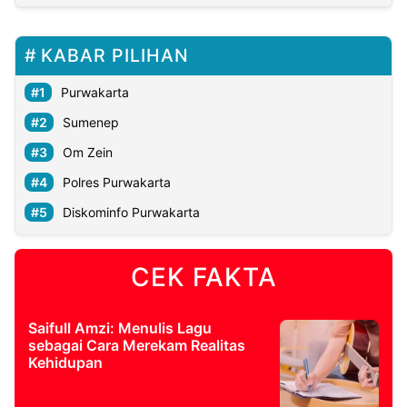
KABAR PILIHAN
Purwakarta
Sumenep
Om Zein
Polres Purwakarta
Diskominfo Purwakarta
CEK FAKTA
Saifull Amzi: Menulis Lagu
sebagai Cara Merekam Realitas
Kehidupan