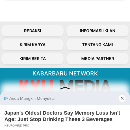
REDAKSI
INFORMASI IKLAN
KIRIM KARYA
TENTANG KAMI
KIRIM BERITA
MEDIA PARTNER
KABARBARU NETWORK
About Our Kabarbaru.co
Kabarbaru.co menyajikan berita aktual dan
inspiratif dari sudut pandang berbaik sangka
serta terverifikasi dari sumber yang tepat.