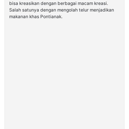
bisa kreasikan dengan berbagai macam kreasi.
Salah satunya dengan mengolah telur menjadikan
©
makanan khas Pontianak.
Kabarbaru.co
-
2026
PT.
Kabarbaru
Media
Holding