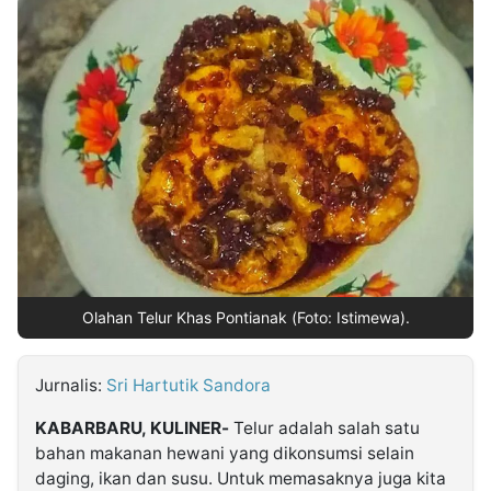
MULTIMEDIA
INDONESIA
Partner
Insight
Suara
Lens
Daily
Jalan
Idealita
Kita
Radar
Seedbacklink
NTB
Time
IDN
Jogja
Rakyat
News
Notice
Baru
Follow
Kabarbaru
Olahan Telur Khas Pontianak (Foto: Istimewa).
Jurnalis:
Sri Hartutik Sandora
KABARBARU, KULINER-
Telur adalah salah satu
bahan makanan hewani yang dikonsumsi selain
daging, ikan dan susu. Untuk memasaknya juga kita