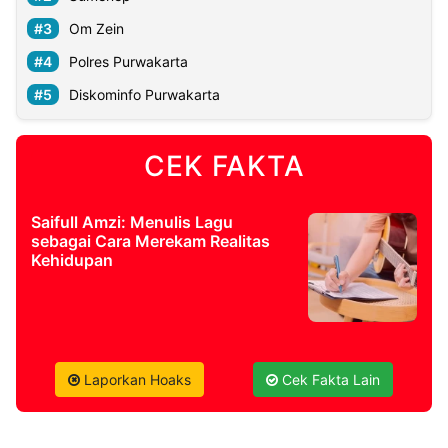
Om Zein
©
Polres Purwakarta
Kabarbaru.co
-
2026
Diskominfo Purwakarta
PT.
Kabarbaru
CEK FAKTA
Media
Holding
Saifull Amzi: Menulis Lagu
sebagai Cara Merekam Realitas
Kehidupan
Laporkan Hoaks
Cek Fakta Lain