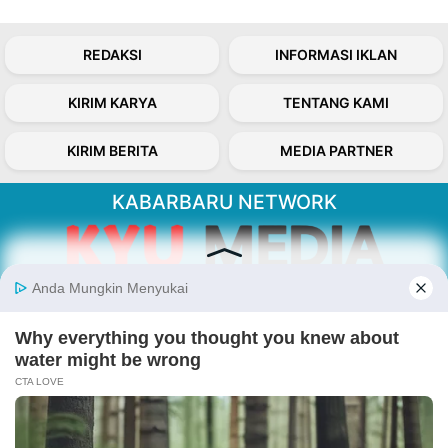
REDAKSI
INFORMASI IKLAN
KIRIM KARYA
TENTANG KAMI
KIRIM BERITA
MEDIA PARTNER
KABARBARU NETWORK
About Our Kabarbaru.co
Kabarbaru.co menyajikan berita aktual dan
inspiratif dari sudut pandang berbaik sangka
serta terverifikasi dari sumber yang tepat.
Follow Kabarbaru