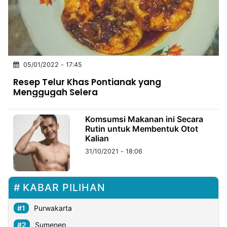
MULTIMEDIA
INDONESIA
Partner
05/01/2022 - 17:45
Insight
Suara
Lens
Daily
Jalan
Idealita
Kita
Radar
Seedbacklink
Resep Telur Khas Pontianak yang
NTB
Time
IDN
Jogja
Rakyat
News
Notice
Baru
Menggugah Selera
Follow
Kabarbaru
Komsumsi Makanan ini Secara
Rutin untuk Membentuk Otot
Kalian
31/10/2021 - 18:06
KABAR PILIHAN
Purwakarta
Sumenep