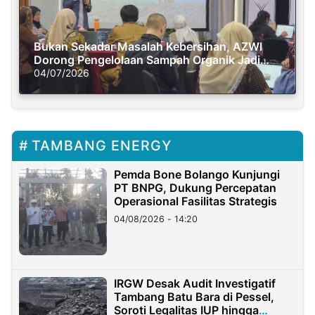
Bukan Sekadar Masalah Kebersihan, AZWI
Dorong Pengelolaan Sampah Organik Jadi
Solusi Krisis Iklim
04/07/2026
TAMBANG ENERGY
Pemda Bone Bolango Kunjungi
PT BNPG, Dukung Percepatan
Operasional Fasilitas Strategis
04/08/2026 - 14:20
IRGW Desak Audit Investigatif
Tambang Batu Bara di Pessel,
Soroti Legalitas IUP hingga