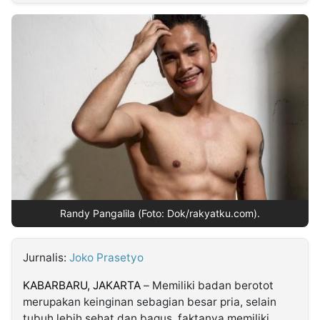
MULTIMEDIA
INDONESIA
Partner
Insight
Suara
Lens
Daily
Jalan
Idealita
Kita
Dinamikapost.com
Radar
Seedbacklink
NTB
Time
IDN
Jogja
Rakyat
News
Notice
Baru
Follow
Kabarbaru
Randy Pangalila (Foto: Dok/rakyatku.com).
Jurnalis:
Joko Prasetyo
KABARBARU, JAKARTA
– Memiliki badan berotot
merupakan keinginan sebagian besar pria, selain
tubuh lebih sehat dan bagus, faktanya memiliki