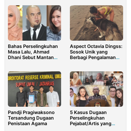
Bahas Perselingkuhan
Aspect Octavia Dingss:
Masa Lalu, Ahmad
Sosok Unik yang
Dhani Sebut Mantan
Berbagi Pengalaman
Istri Licik dan Penuh
Bersama Satwa Liar
Drama
dan Reptil Mematikan
di Media Sosial
Pandji Pragiwaksono
5 Kasus Dugaan
Tersandung Dugaan
Perselingkuhan
Penistaan Agama
Pejabat/Artis yang
Paling Menyita