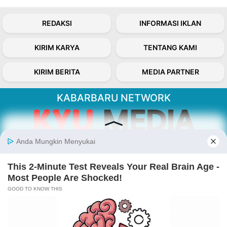
REDAKSI
INFORMASI IKLAN
KIRIM KARYA
TENTANG KAMI
KIRIM BERITA
MEDIA PARTNER
KABARBARU NETWORK
About Our Kabarbaru.co
Kabarbaru.co menyajikan berita aktual dan
inspiratif dari sudut pandang berbaik sangka
serta terverifikasi dari sumber yang tepat.
Follow Kabarbaru