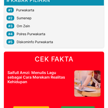
KABAR PILIHAN
Purwakarta
Sumenep
Om Zein
Polres Purwakarta
Diskominfo Purwakarta
CEK FAKTA
Saifull Amzi: Menulis Lagu
sebagai Cara Merekam Realitas
Kehidupan