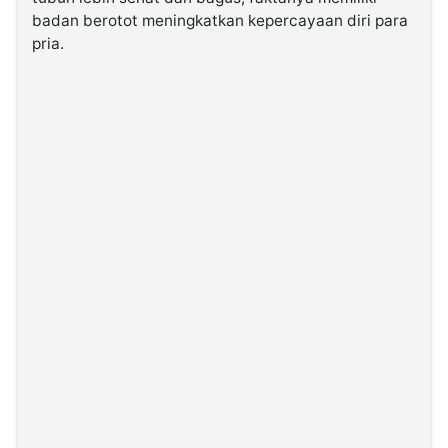
badan berotot meningkatkan kepercayaan diri para
pria.
©
Kabarbaru.co
-
2026
PT.
Kabarbaru
Media
Holding