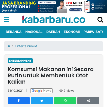
BERANDA
NASIONAL
DAERAH
EKONOMI
PARIWISATA
Informasi
KabarbaruTV
Kirim
Tentang
Entertainment
Iklan
Berita
Kami
ENTERTAINMENT
Berita
Komsumsi Makanan ini Secara
Nasional
International
Olahraga
Entertainment
Daerah
Pariwisata
Kuliner
Kolom
Rutin untuk Membentuk Otot
Kalian
Network
31/10/2021
|
|
2
views
PT
TREETAN