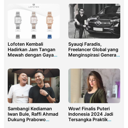
Lofoten Kembali
Syauqi Faradis,
Hadirkan Jam Tangan
Freelancer Global yang
Mewah dengan Gaya
Menginspirasi Generasi
Elegan dan Berkelas
Muda Indonesia
Sambangi Kediaman
Wow! Finalis Puteri
Iwan Bule, Raffi Ahmad
Indonesia 2024 Jadi
Dukung Prabowo
Tersangka Praktik
Subianto
Medis Ilegal