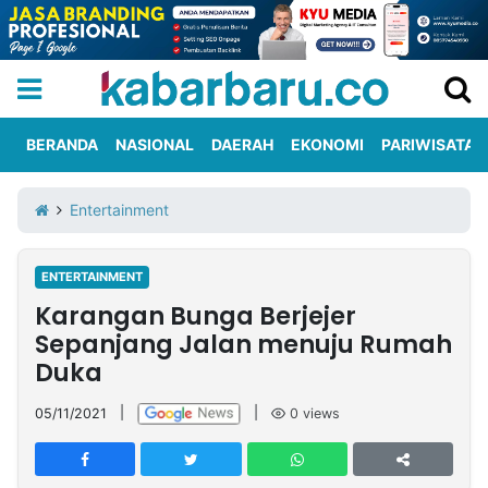
BERANDA
NASIONAL
DAERAH
EKONOMI
PARIWISATA
Informasi
KabarbaruTV
Kirim
Tentang
Entertainment
Iklan
Berita
Kami
ENTERTAINMENT
Berita
Karangan Bunga Berjejer
Nasional
International
Olahraga
Entertainment
Daerah
Pariwisata
Kuliner
Kolom
Sepanjang Jalan menuju Rumah
Duka
Network
05/11/2021
|
|
0
views
PT
TREETAN