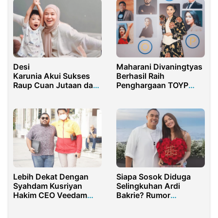
Desi
Maharani Divaningtyas
Karunia Akui Sukses
Berhasil Raih
Raup Cuan Jutaan dari
Penghargaan TOYP
Rumah, Rahasianya
2025
Bikin Geleng Geleng!
Lebih Dekat Dengan
Siapa Sosok Diduga
Syahdam Kusriyan
Selingkuhan Ardi
Hakim CEO Veedam
Bakrie? Rumor
Group
Perceraian Nia
Ramadhani Ramai di