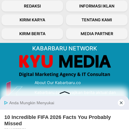
REDAKSI
INFORMASI IKLAN
KIRIM KARYA
TENTANG KAMI
KIRIM BERITA
MEDIA PARTNER
KABARBARU NETWORK
About Our Kabarbaru.co
Kabarbaru.co menyajikan berita aktual dan
inspiratif dari sudut pandang berbaik sangka
serta terverifikasi dari sumber yang tepat.
Follow Kabarbaru