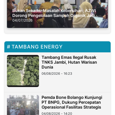
Bukan Sekadar Masalah Kebersihan, AZWI
Dorong Pengelolaan Sampah Organik Jadi
Solusi Krisis Iklim
04/07/2026
TAMBANG ENERGY
Tambang Emas Ilegal Rusak
TNKS Jambi, Hutan Warisan
Dunia
06/08/2026 - 16:23
Pemda Bone Bolango Kunjungi
PT BNPG, Dukung Percepatan
Operasional Fasilitas Strategis
04/08/2026 - 14:20