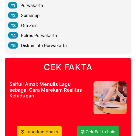
Purwakarta
Sumenep
Om Zein
Polres Purwakarta
Diskominfo Purwakarta
CEK FAKTA
Saifull Amzi: Menulis Lagu
sebagai Cara Merekam Realitas
Kehidupan
Laporkan Hoaks
Cek Fakta Lain