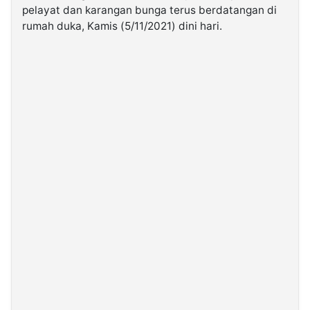
pelayat dan karangan bunga terus berdatangan di
rumah duka, Kamis (5/11/2021) dini hari.
©
Kabarbaru.co
-
2026
PT.
Kabarbaru
Media
Holding