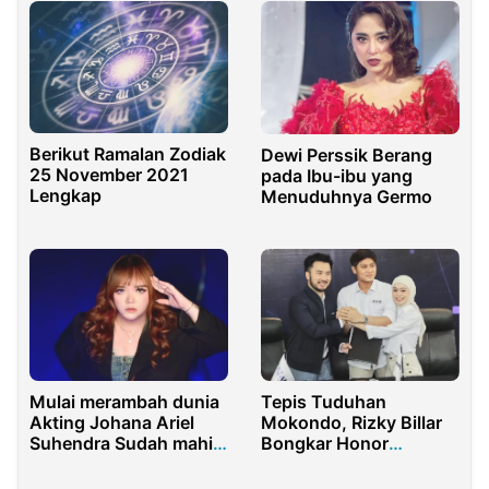
Media Sosial
Berikut Ramalan Zodiak
Dewi Perssik Berang
25 November 2021
pada Ibu-ibu yang
Lengkap
Menuduhnya Germo
Mulai merambah dunia
Tepis Tuduhan
Akting Johana Ariel
Mokondo, Rizky Billar
Suhendra Sudah mahir
Bongkar Honor
memainkan peran
Sinetron Capai Rp14
Antagonis
Miliar