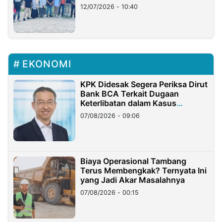
12/07/2026 - 10:40
EKONOMI
KPK Didesak Segera Periksa Dirut
Bank BCA Terkait Dugaan
Keterlibatan dalam Kasus
Hilangnya Dana Nasabah Rp2,58
07/08/2026 - 09:06
Miliar
Biaya Operasional Tambang
Terus Membengkak? Ternyata Ini
yang Jadi Akar Masalahnya
07/08/2026 - 00:15