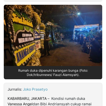
MULTIMEDIA
INDONESIA
Partner
Insight
Suara
Lens
Daily
Jalan
Idealita
Kita
Radar
Seedbacklink
NTB
Time
IDN
Jogja
Rakyat
News
Notice
Baru
Follow
Kabarbaru
Rumah duka dipenuhi karangan bunga (Foto:
Dok/tribunnews/ Fauzi Alamsyah).
Jurnalis:
Joko Prasetyo
KABARBARU, JAKARTA
– Kondisi rumah duka
Vanessa Angel
dan Bibi Andriansyah cukup ramai