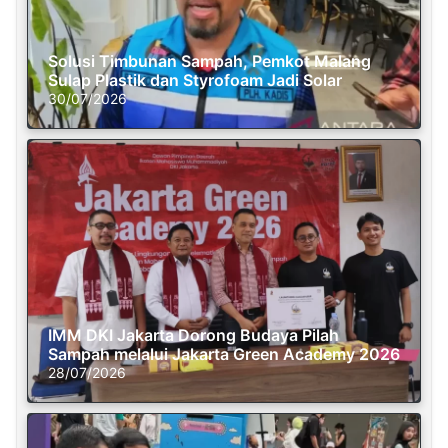
Solusi Timbunan Sampah, Pemkot Malang
Sulap Plastik dan Styrofoam Jadi Solar
30/07/2026
IMM DKI Jakarta Dorong Budaya Pilah
Sampah melalui Jakarta Green Academy 2026
28/07/2026