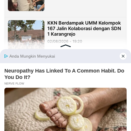
KKN Berdampak UMM Kelompok
167 Jalin Kolaborasi dengan SDN
1 Karangrejo
02/08/2026 - 19:20
Cipta Publishing Dorong Penulis
Tidak Hanya Terbit, tetapi Juga
Melindungi Hak Ciptanya
01/08/2026 - 12:20
KOLOM