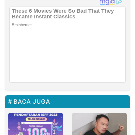
BACA JUGA