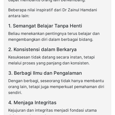
Beberapa nilai inspiratif dari Dr Zainul Hamdani
antara lain:
1. Semangat Belajar Tanpa Henti
Beliau menekankan pentingnya terus belajar dan
mengembangkan diri dalam berbagai bidang.
2. Konsistensi dalam Berkarya
Kesuksesan tidak datang secara instan, tetapi
melalui proses yang panjang dan konsisten.
3. Berbagi Ilmu dan Pengalaman
Dengan berbagi, seseorang tidak hanya membantu
orang lain, tetapi juga memperkuat pemahaman diri
sendiri.
4. Menjaga Integritas
Kejujuran dan integritas menjadi fondasi utama