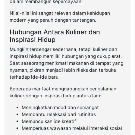
dalam membangun kepercayaan.
Nilai-nilai ini sangat relevan dalam kehidupan
modern yang penuh dengan tantangan.
Hubungan Antara Kuliner dan
Inspirasi Hidup
Mungkin terdengar sederhana, tetapi kuliner dan
inspirasi hidup memiliki hubungan yang cukup erat.
Saat seseorang menikmati makanan di tempat yang
nyaman, pikiran menjadi lebih rileks dan terbuka
terhadap ide-ide baru.
Beberapa manfaat menggabungkan pengalaman
kuliner dengan inspirasi hidup antara lain:
Meningkatkan mood dan semangat
Membantu relaksasi dari rutinitas
Memunculkan ide kreatif
Memperluas wawasan melalui interaksi sosial