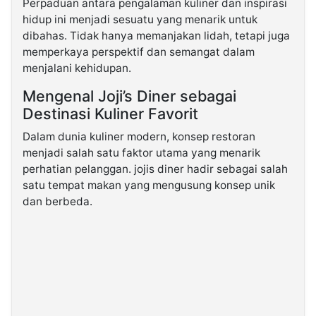
Perpaduan antara pengalaman kuliner dan inspirasi
hidup ini menjadi sesuatu yang menarik untuk
dibahas. Tidak hanya memanjakan lidah, tetapi juga
memperkaya perspektif dan semangat dalam
menjalani kehidupan.
Mengenal Joji’s Diner sebagai
Destinasi Kuliner Favorit
Dalam dunia kuliner modern, konsep restoran
menjadi salah satu faktor utama yang menarik
perhatian pelanggan. jojis diner hadir sebagai salah
satu tempat makan yang mengusung konsep unik
dan berbeda.