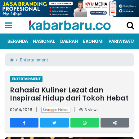
BERANDA
NASIONAL
DAERAH
EKONOMI
PARIWISATA
Informasi
KabarbaruTV
Kirim
Tentang
Entertainment
Iklan
Berita
Kami
ENTERTAINMENT
Berita
Rahasia Kuliner Lezat dan
Nasional
International
Olahraga
Entertainment
Daerah
Pariwisata
Kuliner
Kolom
Inspirasi Hidup dari Tokoh Hebat
02/04/2026
|
|
3
views
Network
PT
TREETAN