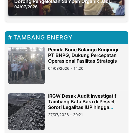
Dorong Pengelolaan Sampah Organik Jadi
Solusi Krisis Iklim
04/07/2026
TAMBANG ENERGY
Pemda Bone Bolango Kunjungi
PT BNPG, Dukung Percepatan
Operasional Fasilitas Strategis
04/08/2026 - 14:20
IRGW Desak Audit Investigatif
Tambang Batu Bara di Pessel,
Soroti Legalitas IUP hingga
Stockpile
27/07/2026 - 20:21