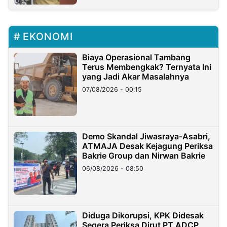
EKONOMI
Biaya Operasional Tambang
Terus Membengkak? Ternyata Ini
yang Jadi Akar Masalahnya
07/08/2026 - 00:15
Demo Skandal Jiwasraya-Asabri,
ATMAJA Desak Kejagung Periksa
Bakrie Group dan Nirwan Bakrie
06/08/2026 - 08:50
Diduga Dikorupsi, KPK Didesak
Segera Periksa Dirut PT ADCP