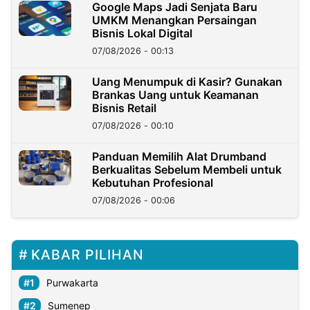
Google Maps Jadi Senjata Baru
UMKM Menangkan Persaingan
Bisnis Lokal Digital
07/08/2026 - 00:13
Uang Menumpuk di Kasir? Gunakan
Brankas Uang untuk Keamanan
Bisnis Retail
07/08/2026 - 00:10
Panduan Memilih Alat Drumband
Berkualitas Sebelum Membeli untuk
Kebutuhan Profesional
07/08/2026 - 00:06
KABAR PILIHAN
Purwakarta
Sumenep