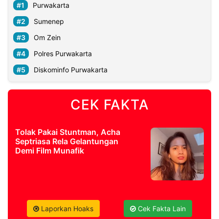
Purwakarta
Sumenep
Om Zein
Polres Purwakarta
Diskominfo Purwakarta
CEK FAKTA
Tolak Pakai Stuntman, Acha
Septriasa Rela Gelantungan
Demi Film Munafik
Laporkan Hoaks
Cek Fakta Lain