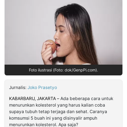
MULTIMEDIA
INDONESIA
Partner
Insight
Suara
Lens
Daily
Jalan
Idealita
Kita
Dinamikapost.com
Radar
Seedbacklink
NTB
Time
IDN
Jogja
Rakyat
News
Notice
Baru
Follow
Kabarbaru
Foto ilustrasi (Foto: dok/GenpPi.com).
Jurnalis:
Joko Prasetyo
KABARBARU, JAKARTA –
Ada beberapa cara untuk
menurunkan kolesterol yang harus kalian coba
supaya tubuh tetap terjaga dan sehat. Caranya
komsumsi 5 buah ini yang disinyalir ampuh
menurunkan kolesterol. Apa saja?