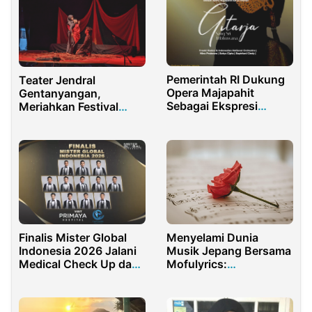
Pemerintah RI Dukung
Teater Jendral
Opera Majapahit
Gentanyangan,
Sebagai Ekspresi
Meriahkan Festival
Kreatif Anak Muda
Munali Fatah Di
Sidoarjo
Finalis Mister Global
Menyelami Dunia
Indonesia 2026 Jalani
Musik Jepang Bersama
Medical Check Up dan
Mofulyrics:
Tes Psikologi
Menemukan Makna
Lagu AKASAKI
Predator