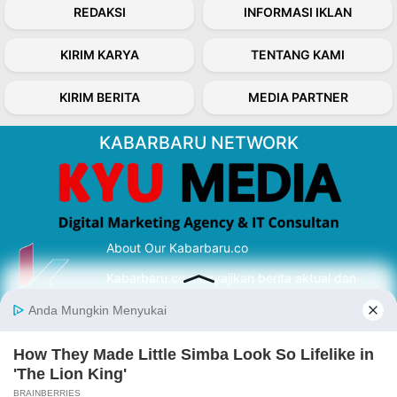
REDAKSI
INFORMASI IKLAN
KIRIM KARYA
TENTANG KAMI
KIRIM BERITA
MEDIA PARTNER
KABARBARU NETWORK
About Our Kabarbaru.co
Kabarbaru.co menyajikan berita aktual dan
inspiratif dari sudut pandang berbaik sangka
serta terverifikasi dari sumber yang tepat.
Follow Kabarbaru