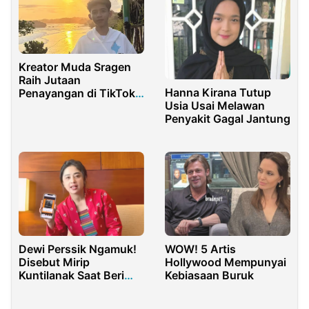
Kreator Muda Sragen
Raih Jutaan
Hanna Kirana Tutup
Penayangan di TikTok
Usia Usai Melawan
Affiliate dan Dilirik
Penyakit Gagal Jantung
Banyak Brand
Dewi Perssik Ngamuk!
WOW! 5 Artis
Disebut Mirip
Hollywood Mempunyai
Kuntilanak Saat Beri
Kebiasaan Buruk
Klarifikasi