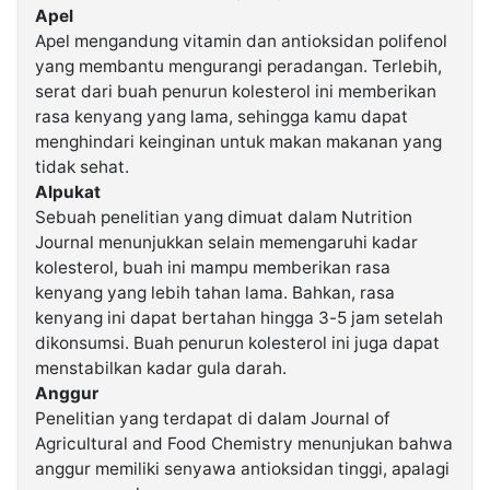
Apel
Apel mengandung vitamin dan antioksidan polifenol
©
yang membantu mengurangi peradangan. Terlebih,
Kabarbaru.co
-
serat dari buah penurun kolesterol ini memberikan
2026
rasa kenyang yang lama, sehingga kamu dapat
menghindari keinginan untuk makan makanan yang
PT.
tidak sehat.
Kabarbaru
Media
Alpukat
Holding
Sebuah penelitian yang dimuat dalam Nutrition
Journal menunjukkan selain memengaruhi kadar
kolesterol, buah ini mampu memberikan rasa
kenyang yang lebih tahan lama. Bahkan, rasa
kenyang ini dapat bertahan hingga 3-5 jam setelah
dikonsumsi. Buah penurun kolesterol ini juga dapat
menstabilkan kadar gula darah.
Anggur
Penelitian yang terdapat di dalam Journal of
Agricultural and Food Chemistry menunjukan bahwa
anggur memiliki senyawa antioksidan tinggi, apalagi