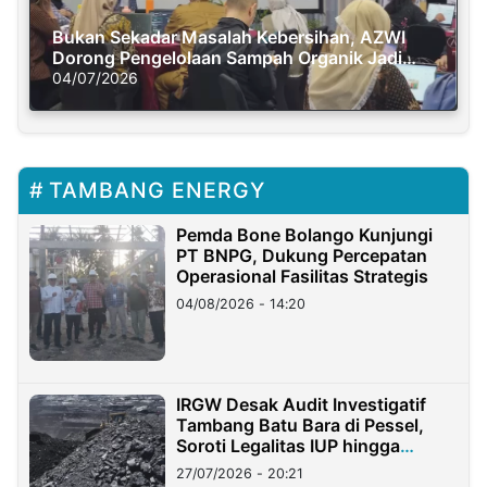
Bukan Sekadar Masalah Kebersihan, AZWI
Dorong Pengelolaan Sampah Organik Jadi
Solusi Krisis Iklim
04/07/2026
TAMBANG ENERGY
Pemda Bone Bolango Kunjungi
PT BNPG, Dukung Percepatan
Operasional Fasilitas Strategis
04/08/2026 - 14:20
IRGW Desak Audit Investigatif
Tambang Batu Bara di Pessel,
Soroti Legalitas IUP hingga
Stockpile
27/07/2026 - 20:21