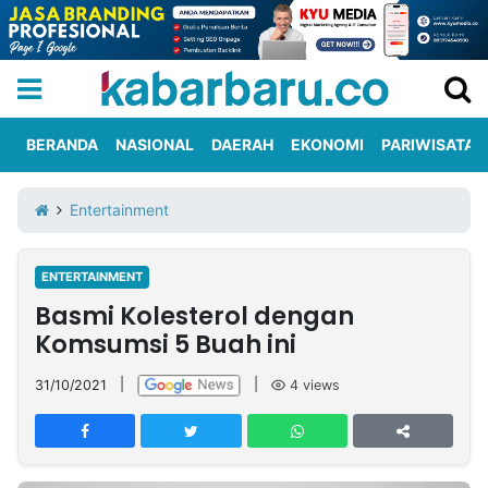
BERANDA
NASIONAL
DAERAH
EKONOMI
PARIWISATA
Informasi
KabarbaruTV
Kirim
Tentang
Entertainment
Iklan
Berita
Kami
ENTERTAINMENT
Berita
Basmi Kolesterol dengan
Nasional
International
Olahraga
Entertainment
Daerah
Pariwisata
Kuliner
Kolom
Komsumsi 5 Buah ini
31/10/2021
|
|
4
views
Network
PT
TREETAN