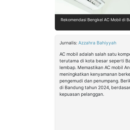
©
Rekomendasi Bengkel AC Mobil di B
Kabarbaru.co
-
2026
Jurnalis:
Azzahra Bahiyyah
PT.
Kabarbaru
Media
AC mobil adalah salah satu komp
Holding
terutama di kota besar seperti 
lembap. Memastikan AC mobil An
meningkatkan kenyamanan berke
pengemudi dan penumpang. Berik
di Bandung tahun 2024, berdasark
kepuasan pelanggan.