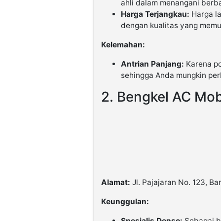
ahli dalam menangani berba
Harga Terjangkau:
Harga la
dengan kualitas yang memu
Kelemahan:
Antrian Panjang:
Karena pop
sehingga Anda mungkin perl
2. Bengkel AC Mob
Alamat:
Jl. Pajajaran No. 123, B
Keunggulan:
Spesialis Denso:
Sebagai b