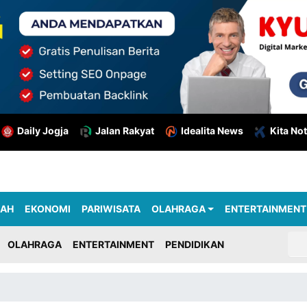
Daily Jogja
Jalan Rakyat
Idealita News
Kita Not
RAH
EKONOMI
PARIWISATA
OLAHRAGA
ENTERTAINMENT
OLAHRAGA
ENTERTAINMENT
PENDIDIKAN