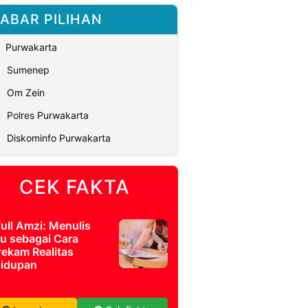
ABAR PILIHAN
Purwakarta
Sumenep
Om Zein
Polres Purwakarta
Diskominfo Purwakarta
CEK FAKTA
full Amzi: Menulis
u sebagai Cara
ekam Realitas
idupan