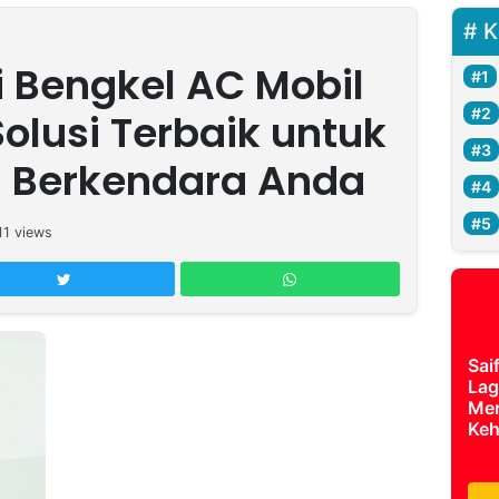
K
 Bengkel AC Mobil
olusi Terbaik untuk
Berkendara Anda
11
views
Sai
Lag
Mer
Keh