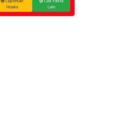
Laporkan
Cek Fakta
Hoaks
Lain