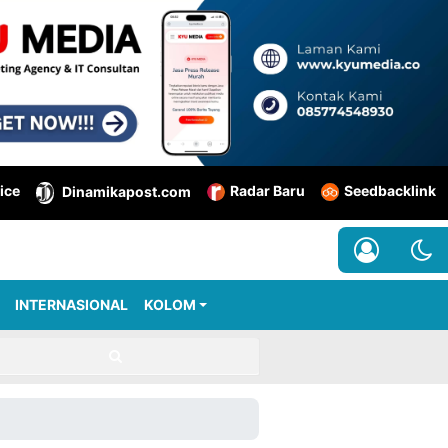
ice
Radar Baru
Seedbacklink
Dinamikapost.com
INTERNASIONAL
KOLOM