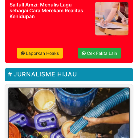
Saifull Amzi: Menulis Lagu
sebagai Cara Merekam Realitas
Kehidupan
Laporkan Hoaks
Cek Fakta Lain
JURNALISME HIJAU