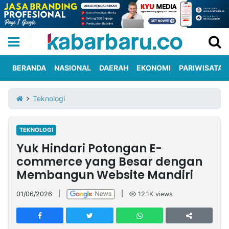
BERANDA
NASIONAL
DAERAH
EKONOMI
PARIWISATA
Informasi
KabarbaruTV
Kirim
Tentang
Teknologi
Iklan
Berita
Kami
TEKNOLOGI
Berita
Yuk Hindari Potongan E-
Nasional
International
Olahraga
Entertainment
Daerah
Pariwisata
Kuliner
Kolom
commerce yang Besar dengan
Membangun Website Mandiri
Network
01/06/2026
|
|
12.1K
views
PT
TREETAN