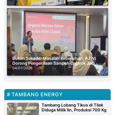
Bukan Sekadar Masalah Kebersihan, AZWI
Dorong Pengelolaan Sampah Organik Jadi
Solusi Krisis Iklim
04/07/2026
TAMBANG ENERGY
Tambang Lobang Tikus di Tilek
Diduga Milik Iin, Produksi 700 Kg