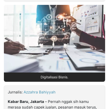
MULTIMEDIA
INDONESIA
Partner
Insight
Suara
Lens
Daily
Jalan
Idealita
Kita
Dinamikapost.com
Radar
Seedbacklink
NTB
Time
IDN
Jogja
Rakyat
News
Notice
Baru
Follow
Kabarbaru
Digitalisasi Bisnis.
Jurnalis:
Azzahra Bahiyyah
Kabar Baru, Jakarta
– Pernah nggak sih kamu
merasa sudah capek jualan, pesanan masuk terus,