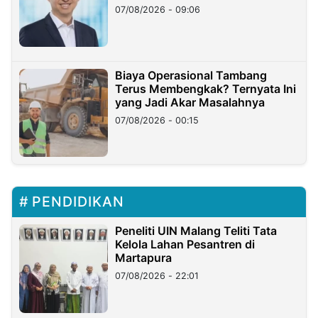
Hilangnya Dana Nasabah Rp2,58
07/08/2026 - 09:06
Miliar
Biaya Operasional Tambang
Terus Membengkak? Ternyata Ini
yang Jadi Akar Masalahnya
07/08/2026 - 00:15
PENDIDIKAN
Peneliti UIN Malang Teliti Tata
Kelola Lahan Pesantren di
Martapura
07/08/2026 - 22:01