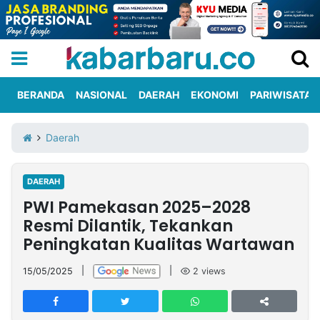
BERANDA
NASIONAL
DAERAH
EKONOMI
PARIWISATA
Informasi
KabarbaruTV
Kirim
Tentang
Daerah
Iklan
Berita
Kami
DAERAH
Berita
PWI Pamekasan 2025–2028
Nasional
International
Olahraga
Entertainment
Daerah
Pariwisata
Kuliner
Kolom
Resmi Dilantik, Tekankan
Peningkatan Kualitas Wartawan
Network
15/05/2025
|
|
2
views
PT
TREETAN