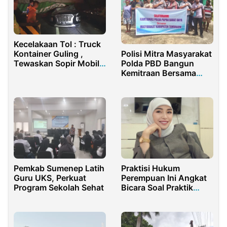
Kecelakaan Tol : Truck
Kontainer Guling ,
Polisi Mitra Masyarakat
Tewaskan Sopir Mobil
Polda PBD Bangun
(SUV) Hyundai.
Kemitraan Bersama
Warga Fef
Pemkab Sumenep Latih
Praktisi Hukum
Guru UKS, Perkuat
Perempuan Ini Angkat
Program Sekolah Sehat
Bicara Soal Praktik
Aborsi Ilegal di Sorong