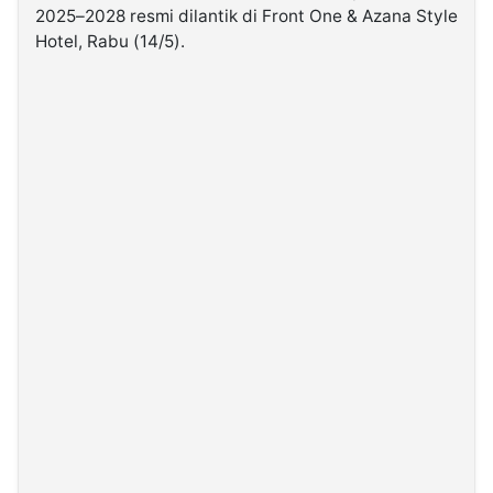
2025–2028 resmi dilantik di Front One & Azana Style
Hotel, Rabu (14/5).
©
Kabarbaru.co
-
2026
PT.
Kabarbaru
Media
Holding