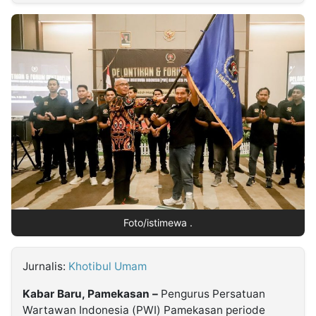
MULTIMEDIA
INDONESIA
Partner
Insight
Suara
Lens
Daily
Jalan
Idealita
Kita
Dinamikapost.com
Radar
Seedbacklink
NTB
Time
IDN
Jogja
Rakyat
News
Notice
Baru
Follow
Kabarbaru
Foto/istimewa .
Jurnalis:
Khotibul Umam
Kabar Baru, Pamekasan –
Pengurus Persatuan
Wartawan Indonesia (PWI) Pamekasan periode