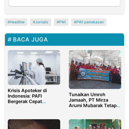
Headline
Jurnalis
PWI
PWI pamekasan
BACA JUGA
Krisis Apoteker di
Tunaikan Umroh
Indonesia: PAFI
Jamaah, PT Mirza
Bergerak Cepat
Arumi Mubarak Tetap
Menjawab Tantangan
Prioritaskan Pelayanan