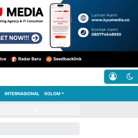
ice
Radar Baru
Seedbacklink
INTERNASIONAL
KOLOM