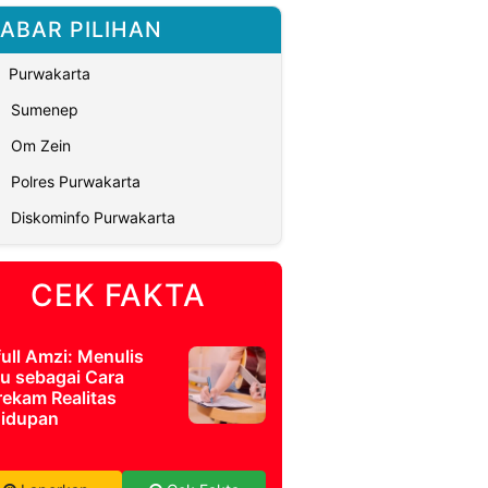
ABAR PILIHAN
Purwakarta
Sumenep
Om Zein
Polres Purwakarta
Diskominfo Purwakarta
CEK FAKTA
full Amzi: Menulis
u sebagai Cara
ekam Realitas
idupan