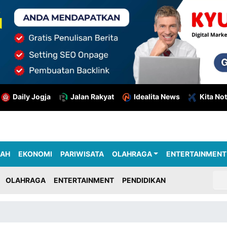
Daily Jogja
Jalan Rakyat
Idealita News
Kita Not
RAH
EKONOMI
PARIWISATA
OLAHRAGA
ENTERTAINMENT
OLAHRAGA
ENTERTAINMENT
PENDIDIKAN