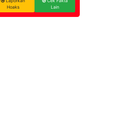
Laporkan
Cek Fakta
Hoaks
Lain