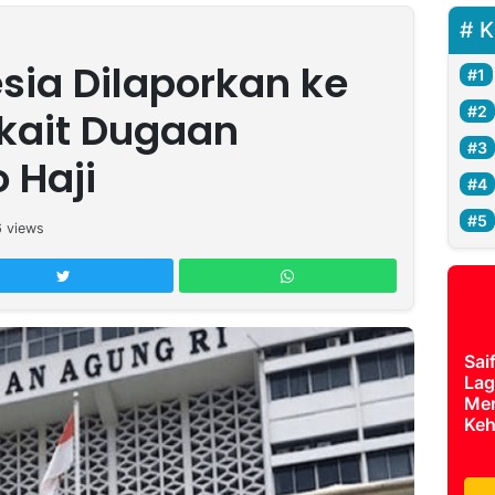
K
sia Dilaporkan ke
kait Dugaan
 Haji
6
views
Sai
Lag
Mer
Keh