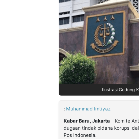
©
Kabarbaru.co
-
2026
PT.
Kabarbaru
Media
Holding
Ilustrasi Gedung 
:
Muhammad Imtiyaz
Kabar Baru, Jakarta
– Komite Ant
dugaan tindak pidana korupsi dal
Pos Indonesia.