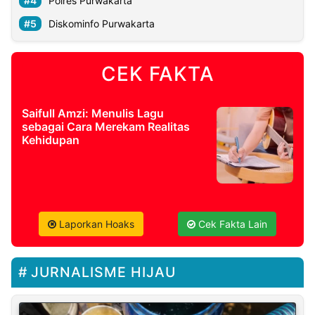
Polres Purwakarta
Diskominfo Purwakarta
CEK FAKTA
Saifull Amzi: Menulis Lagu
sebagai Cara Merekam Realitas
Kehidupan
Laporkan Hoaks
Cek Fakta Lain
JURNALISME HIJAU