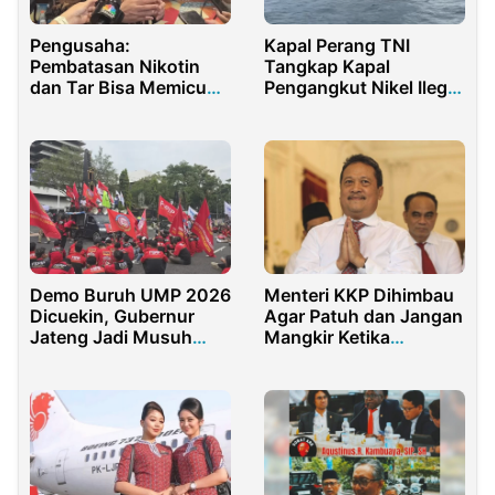
Pengusaha:
Kapal Perang TNI
Pembatasan Nikotin
Tangkap Kapal
dan Tar Bisa Memicu
Pengangkut Nikel Ilegal
Ledakan Rokok Ilegal
Milik PT IMIP
Demo Buruh UMP 2026
Menteri KKP Dihimbau
Dicuekin, Gubernur
Agar Patuh dan Jangan
Jateng Jadi Musuh
Mangkir Ketika
Warga
Dipanggil KPK