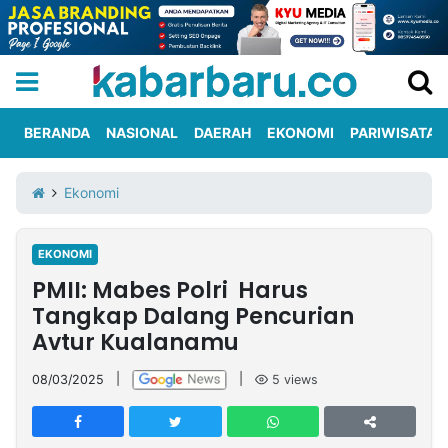
BERANDA
NASIONAL
DAERAH
EKONOMI
PARIWISATA
Informasi
KabarbaruTV
Kirim
Tentang
Ekonomi
Iklan
Berita
Kami
EKONOMI
Berita
PMII: Mabes Polri Harus
Nasional
International
Olahraga
Entertainment
Daerah
Pariwisata
Kuliner
Kolom
Tangkap Dalang Pencurian
Avtur Kualanamu
Network
08/03/2025
|
|
5
views
PT
TREETAN