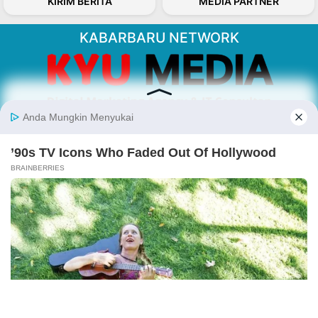
KIRIM BERITA
MEDIA PARTNER
KABARBARU NETWORK
About Our Kabarbaru.co
Kabarbaru.co menyajikan berita aktual dan
inspiratif dari sudut pandang berbaik sangka
serta terverifikasi dari sumber yang tepat.
Follow Kabarbaru