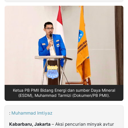
MULTIMEDIA
INDONESIA
Partner
Insight
Suara
Lens
Daily
Jalan
Idealita
Kita
Dinamikapost.com
Radar
Seedbacklink
NTB
Time
IDN
Jogja
Rakyat
News
Notice
Baru
Follow
Kabarbaru
Ketua PB PMII Bidang Energi dan sumber Daya Mineral
(ESDM), Muhammad Tarmizi (Dokumen/PB PMII).
:
Muhammad Imtiyaz
Kabarbaru, Jakarta
– Aksi pencurian minyak avtur