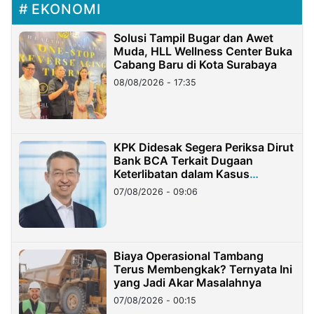
EKONOMI
Solusi Tampil Bugar dan Awet
Muda, HLL Wellness Center Buka
Cabang Baru di Kota Surabaya
08/08/2026 - 17:35
KPK Didesak Segera Periksa Dirut
Bank BCA Terkait Dugaan
Keterlibatan dalam Kasus
Hilangnya Dana Nasabah Rp2,58
07/08/2026 - 09:06
Miliar
Biaya Operasional Tambang
Terus Membengkak? Ternyata Ini
yang Jadi Akar Masalahnya
07/08/2026 - 00:15