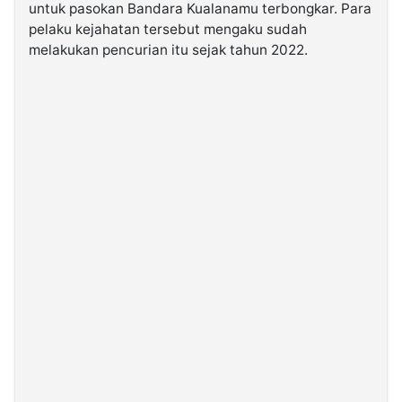
untuk pasokan Bandara Kualanamu terbongkar. Para
pelaku kejahatan tersebut mengaku sudah
©
melakukan pencurian itu sejak tahun 2022.
Kabarbaru.co
-
2026
PT.
Kabarbaru
Media
Holding