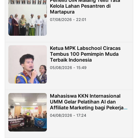
Peneliti UIN Malang Teliti Tata
Kelola Lahan Pesantren di
Martapura
07/08/2026 - 22:01
Ketua MPK Labschool Ciracas
Tembus 100 Pemimpin Muda
Terbaik Indonesia
05/08/2026 - 15:49
Mahasiswa KKN Internasional
UMM Gelar Pelatihan AI dan
Affiliate Marketing bagi Pekerja
Migran Indonesia di Taiwan
04/08/2026 - 17:24