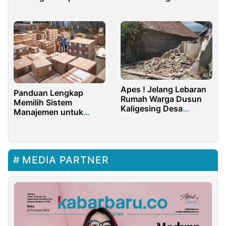
Progress Smelter di
Diversifikasi Olahan
NTB
Ikan untuk Tingkatkan
Gizi Masyarakat
Apes ! Jelang Lebaran
Panduan Lengkap
Rumah Warga Dusun
Memilih Sistem
Kaligesing Desa
Manajemen untuk
Karangmulyo
Perusahaan Distribusi
Banyuwangi Ambruk
MEDIA PARTNER