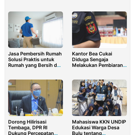
Ratusan Miliar
Drip: Pelatihan Inovatif
di Bantaeng
Jasa Pembersih Rumah
Kantor Bea Cukai
Solusi Praktis untuk
Diduga Sengaja
Rumah yang Bersih dan
Melakukan Pembiaran
Sehat
Produksi Rokok Ilegal di
Madura
Dorong Hilirisasi
Mahasiswa KKN UNDIP
Tembaga, DPR RI
Edukasi Warga Desa
Dukung Percepatan
Bulu tentang