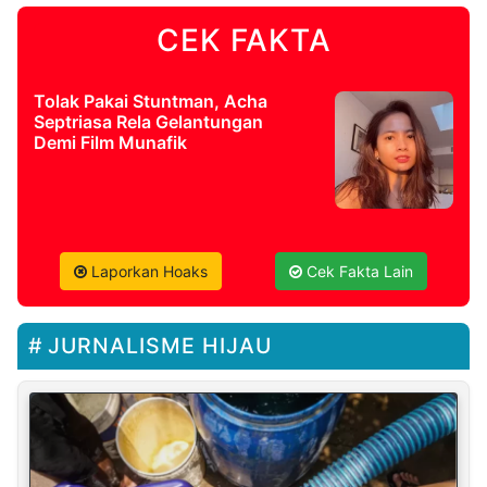
CEK FAKTA
Tolak Pakai Stuntman, Acha
Septriasa Rela Gelantungan
Demi Film Munafik
Laporkan Hoaks
Cek Fakta Lain
JURNALISME HIJAU