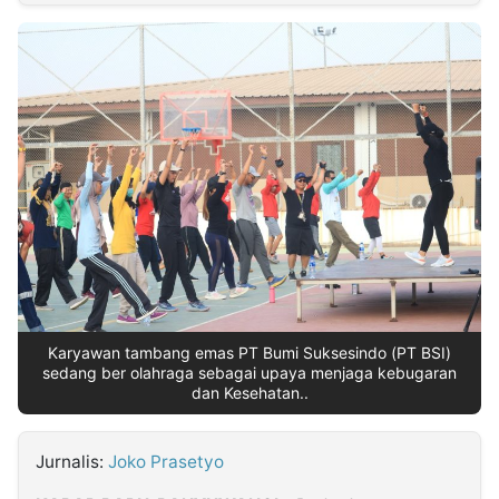
MULTIMEDIA
INDONESIA
Partner
Insight
Suara
Lens
Daily
Jalan
Idealita
Kita
Dinamikapost.com
Radar
Seedbacklink
NTB
Time
IDN
Jogja
Rakyat
News
Notice
Baru
Follow
Kabarbaru
Karyawan tambang emas PT Bumi Suksesindo (PT BSI)
sedang ber olahraga sebagai upaya menjaga kebugaran
dan Kesehatan..
Jurnalis:
Joko Prasetyo