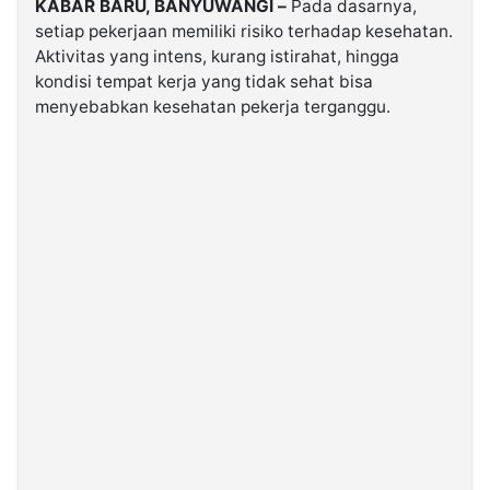
KABAR BARU, BANYUWANGI –
Pada dasarnya,
setiap pekerjaan memiliki risiko terhadap kesehatan.
Aktivitas yang intens, kurang istirahat, hingga
©
Kabarbaru.co
kondisi tempat kerja yang tidak sehat bisa
-
2026
menyebabkan kesehatan pekerja terganggu.
PT.
Kabarbaru
Media
Holding